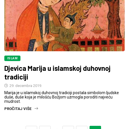
ISLAM
Djevica Marija u islamskoj duhovnoj
tradiciji
29. decembra 2019.
Marija je u islamskoj duhovnoj tradiciji postala simbolom ljudske
duše, duše koja je milošću Božjom uzmogla poroditi najveću
mudrost.
PROČITAJ VIŠE
…