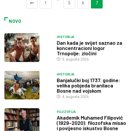
1
5
6
7
NOVO
HISTORIJA
Dan kada je svijet saznao za
koncentracioni logor
Trnopolje: zločini
5. augusta 2026.
HISTORIJA
Banjalučki boj 1737. godine:
velika pobjeda branilaca
Bosne nad vojskom
4. augusta 2026.
FILOZOFIJA
Akademik Muhamed Filipović
(1929–2020): filozofska misao
i povijesno iskustvo Bosne