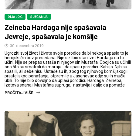
DIJALOG
SJEĆANJA
Zeineba Hardaga nije spašavala
Jevreje, spašavala je komšije
30. decembra 2019.
Ugroziti svoj život i živote svoje porodice da bi nekoga spasio to je
herojski čin bez presedana. Nije se libio stari Izet Hardaga da to
učini. Nije se prepao ustaša ni njegov sin Mustafa. Obojica su učinili
ono što su smatrali da moraju - da spasu porodicu Kabiljo. Njih su
spasiili, ali sebe nisu. Ustaše su ih, zbog tog njihovog komšijskog i
prijateljskog ponašanja, otpremile u Jasenovac gdje su ih mučki
ubili. To nije bilo dovoljno da uplaši porodicu Hardaga. Zeineba,
Izetova snaha i Mustafina supruga, nastavlja i dalje da pomaže
PROČITAJ VIŠE