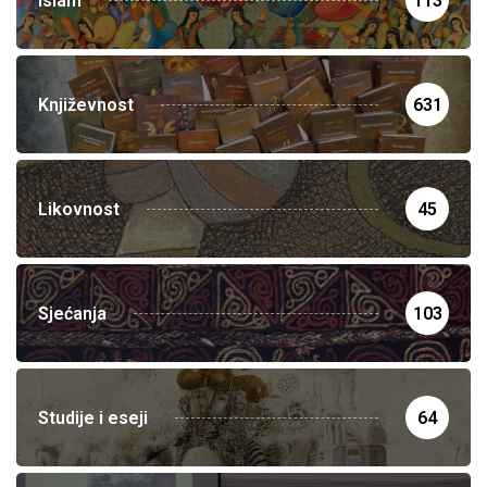
Islam
113
Književnost
631
Likovnost
45
Sjećanja
103
Studije i eseji
64