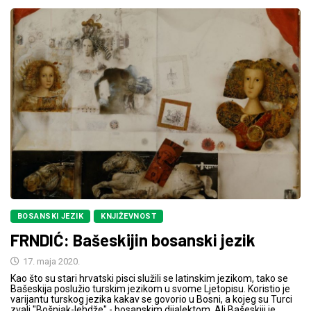
BOSANSKI JEZIK
KNJIŽEVNOST
FRNDIĆ: Bašeskijin bosanski jezik
17. maja 2020.
Kao što su stari hrvatski pisci služili se latinskim jezikom, tako se
Bašeskija poslužio turskim jezikom u svome Ljetopisu. Koristio je
varijantu turskog jezika kakav se govorio u Bosni, a kojeg su Turci
zvali "Bošnjak-lehdže" - bosanskim dijalektom. Ali Bašeskiji je