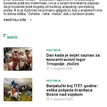
bosanski jezik bio materinski, i on je u svojim kronikama zapisao
da je bosanski jezik bogatiji od turskog, arapskog i perzijskog
jezika. A to je ilustrirao na primjeru glagola ići, koji u arapskom ima
tri slična oblika, "Zehebe - raha - meša", dok u turskom jeziku
PROČITAJ VIŠE
NOVO
HISTORIJA
Dan kada je svijet saznao za
koncentracioni logor
Trnopolje: zločini
5. augusta 2026.
HISTORIJA
Banjalučki boj 1737. godine:
velika pobjeda branilaca
Bosne nad vojskom
4. augusta 2026.