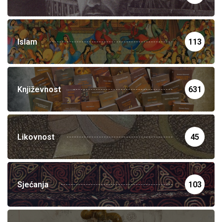
Islam
113
Književnost
631
Likovnost
45
Sjećanja
103