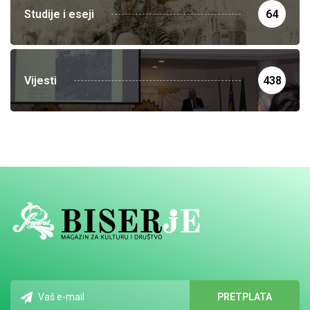
Studije i eseji
64
Vijesti
438