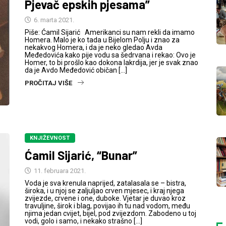
Pjevač epskih pjesama”
6. marta 2021.
Piše: Ćamil Sijarić Amerikanci su nam rekli da imamo
Homera. Malo je ko tada u Bijelom Polju i znao za
nekakvog Homera, i da je neko gledao Avda
Međedovića kako pije vodu sa šedrvana i rekao: Ovo je
Homer, to bi prošlo kao dokona lakrdija, jer je svak znao
da je Avdo Međedović običan […]
PROČITAJ VIŠE
KNJIŽEVNOST
Ćamil Sijarić, “Bunar”
11. februara 2021.
Voda je sva krenula naprijed, zatalasala se – bistra,
široka, i u njoj se zaljuljao crven mjesec, i kraj njega
zvijezde, crvene i one, duboke. Vjetar je duvao kroz
travuljine, širok i blag, povijao ih tu nad vodom, među
njima jedan cvijet, bijel, pod zvijezdom. Zabodeno u toj
vodi, golo i samo, i nekako strašno […]