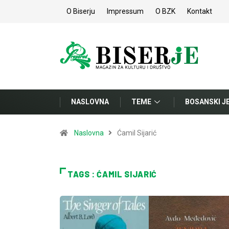
O Biserju
Impressum
O BZK
Kontakt
NASLOVNA
TEME
BOSANSKI J
Naslovna
Ćamil Sijarić
TAGS : ĆAMIL SIJARIĆ