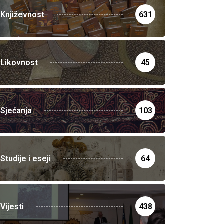
Književnost
631
Likovnost
45
Sjećanja
103
Studije i eseji
64
Vijesti
438