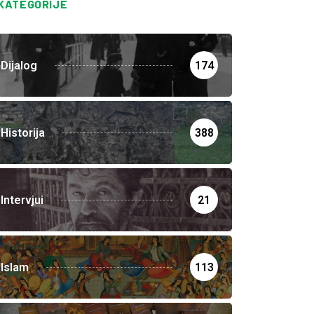
KATEGORIJE
Dijalog
174
Historija
388
Intervjui
21
Islam
113