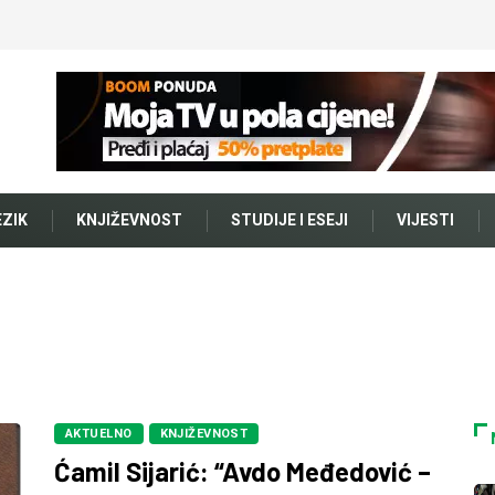
EZIK
KNJIŽEVNOST
STUDIJE I ESEJI
VIJESTI
AKTUELNO
KNJIŽEVNOST
Ćamil Sijarić: “Avdo Međedović –