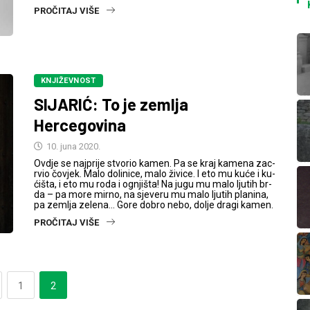
PROČITAJ VIŠE
KNJIŽEVNOST
SIJARIĆ: To je zemlja
Hercegovina
10. juna 2020.
Ovdje se najprije stvorio kamen. Pa se kraj kamena zac­
rvio čovjek. Malo dolinice, malo živice. I eto mu kuće i ku­
ćišta, i eto mu roda i ognjišta! Na jugu mu malo ljutih br­
da – pa more mirno, na sjeveru mu malo ljutih planina,
pa zemlja zelena... Gore dobro nebo, dolje dragi kamen.
PROČITAJ VIŠE
1
2