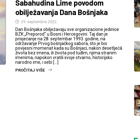
Sabahudina Lime povodom
obilježavanja Dana Bošnjaka
29. septembra 2022.
Dan Bošnjaka obilježavaju sve organizacione jedinice
BZK „Preporod“ u Bosni i Hercegovini. Taj dan je
prisjećanje na 28. septembar 1993. godine, na
održavanje Prvog bošnjačkog sabora, što je bio
povijesni momenat kada su Bošnjaci, nakon desetljećâ
života bez imena, ili života pod tuđim, njima stranim
imenima, napokon vratili svoje stvarno, historijsko
narodno ime, i sebi […]
PROČITAJ VIŠE