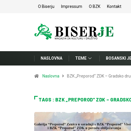
O Biserju
Impressum
O BZK
Kontakt
NASLOVNA
TEME
BOSANSKI J
Naslovna
BZK „Preporod“ ZDK – Gradsko dru
TAGS : BZK „PREPOROD“ ZDK – GRADSK