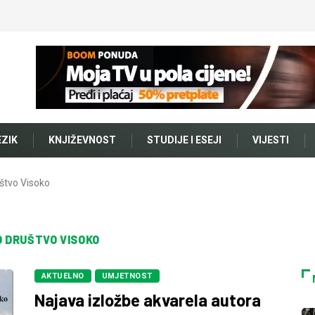
EZIK
KNJIŽEVNOST
STUDIJE I ESEJI
VIJESTI
štvo Visoko
O DRUŠTVO VISOKO
AKTUELNO
UMJETNOST
Najava izložbe akvarela autora