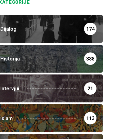
KATEGORIJE
Dijalog
174
Historija
388
Intervjui
21
Islam
113