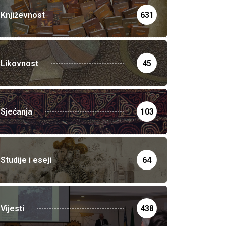
Književnost
631
Likovnost
45
Sjećanja
103
Studije i eseji
64
Vijesti
438