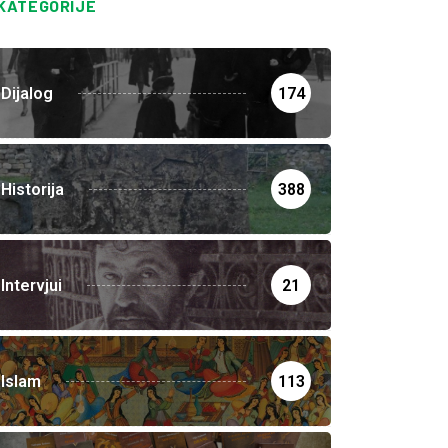
KATEGORIJE
Dijalog
174
Historija
388
Intervjui
21
Islam
113