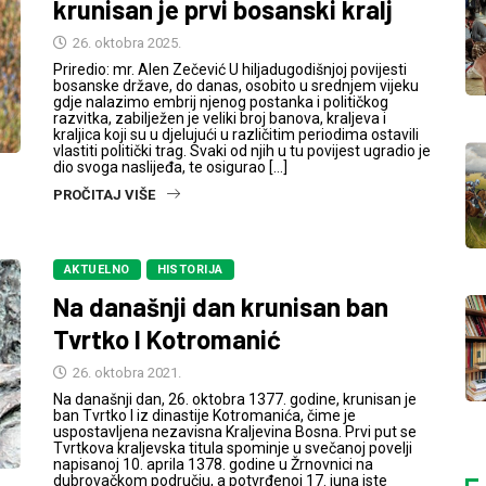
krunisan je prvi bosanski kralj
26. oktobra 2025.
Priredio: mr. Alen Zečević U hiljadugodišnjoj povijesti
bosanske države, do danas, osobito u srednjem vijeku
gdje nalazimo embrij njenog postanka i političkog
razvitka, zabilježen je veliki broj banova, kraljeva i
kraljica koji su u djelujući u različitim periodima ostavili
vlastiti politički trag. Svaki od njih u tu povijest ugradio je
dio svoga naslijeđa, te osigurao […]
PROČITAJ VIŠE
AKTUELNO
HISTORIJA
Na današnji dan krunisan ban
Tvrtko I Kotromanić
26. oktobra 2021.
Na današnji dan, 26. oktobra 1377. godine, krunisan je
ban Tvrtko I iz dinastije Kotromanića, čime je
uspostavljena nezavisna Kraljevina Bosna. Prvi put se
Tvrtkova kraljevska titula spominje u svečanoj povelji
napisanoj 10. aprila 1378. godine u Žrnovnici na
dubrovačkom području, a potvrđenoj 17. juna iste