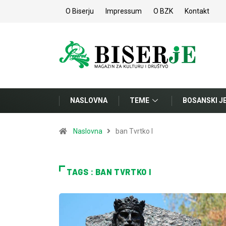
O Biserju
Impressum
O BZK
Kontakt
NASLOVNA
TEME
BOSANSKI J
Naslovna
ban Tvrtko I
TAGS : BAN TVRTKO I