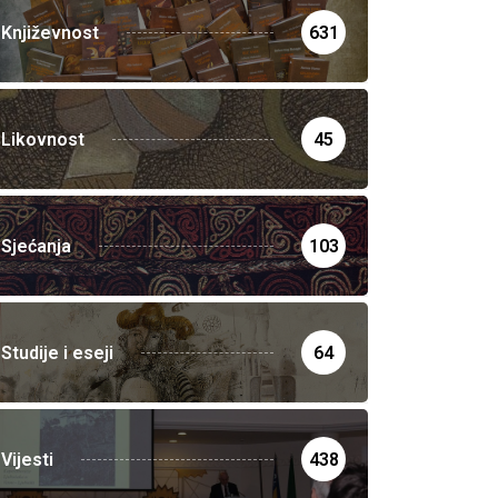
Književnost
631
Likovnost
45
Sjećanja
103
Studije i eseji
64
Vijesti
438