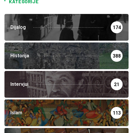
KATEGORIJE
Dijalog
174
Historija
388
Intervjui
21
Islam
113