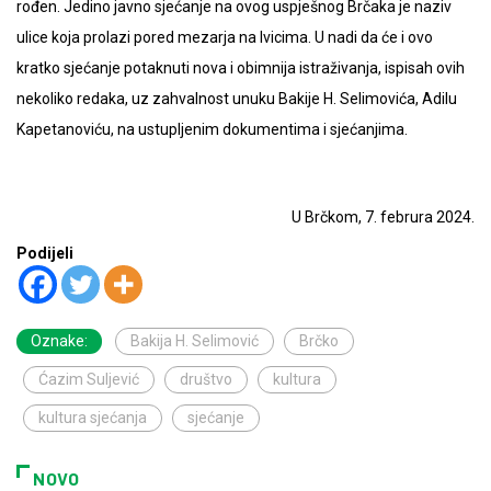
rođen. Jedino javno sjećanje na ovog uspješnog Brčaka je naziv
ulice koja prolazi pored mezarja na Ivicima. U nadi da će i ovo
kratko sjećanje potaknuti nova i obimnija istraživanja, ispisah ovih
nekoliko redaka, uz zahvalnost unuku Bakije H. Selimovića, Adilu
Kapetanoviću, na ustupljenim dokumentima i sjećanjima.
U Brčkom, 7. februra 2024.
Podijeli
Oznake:
Bakija H. Selimović
Brčko
Ćazim Suljević
društvo
kultura
kultura sjećanja
sjećanje
NOVO