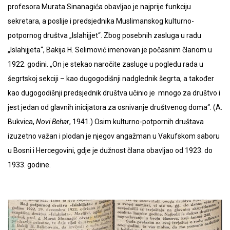
profesora Murata Sinanagića obavljao je najprije funkciju
sekretara, a poslije i predsjednika Muslimanskog kulturno-
potpornog društva „Islahijjet“. Zbog posebnih zasluga u radu
„Islahijjeta“, Bakija H. Selimović imenovan je počasnim članom u
1922. godini. „On je stekao naročite zasluge u pogledu rada u
šegrtskoj sekciji – kao dugogodišnji nadglednik šegrta, a također
kao dugogodišnji predsjednik društva učinio je mnogo za društvo i
jest jedan od glavnih inicijatora za osnivanje društvenog doma“. (A.
Bukvica,
Novi Behar
, 1941.) Osim kulturno-potpornih društava
izuzetno važan i plodan je njegov angažman u Vakufskom saboru
u Bosni i Hercegovini, gdje je dužnost člana obavljao od 1923. do
1933. godine.