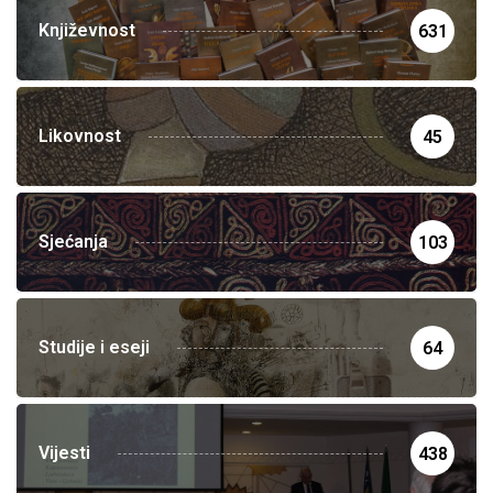
Književnost
631
Likovnost
45
Sjećanja
103
Studije i eseji
64
Vijesti
438