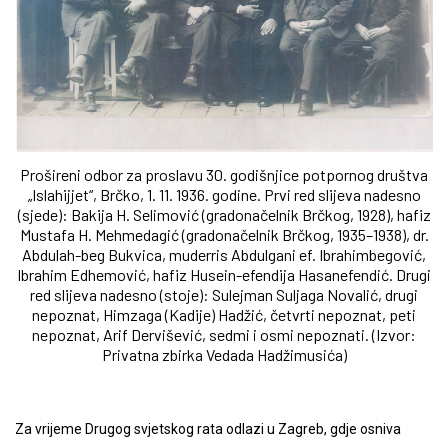
Prošireni odbor za proslavu 30. godišnjice potpornog društva
„Islahijjet“, Brčko, 1. 11. 1936. godine. Prvi red slijeva nadesno
(sjede): Bakija H. Selimović (gradonačelnik Brčkog, 1928), hafiz
Mustafa H. Mehmedagić (gradonačelnik Brčkog, 1935–1938), dr.
Abdulah-beg Bukvica, muderris Abdulgani ef. Ibrahimbegović,
Ibrahim Edhemović, hafiz Husein-efendija Hasanefendić. Drugi
red slijeva nadesno (stoje): Sulejman Suljaga Novalić, drugi
nepoznat, Himzaga (Kadije) Hadžić, četvrti nepoznat, peti
nepoznat, Arif Dervišević, sedmi i osmi nepoznati. (Izvor:
Privatna zbirka Vedada Hadžimusića)
Za vrijeme Drugog svjetskog rata odlazi u Zagreb, gdje osniva