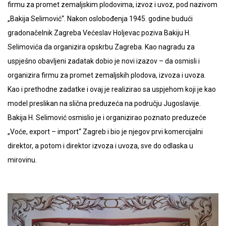
firmu za promet zemaljskim plodovima, izvoz i uvoz, pod nazivom
„Bakija Selimović“. Nakon oslobođenja 1945. godine budući
gradonačelnik Zagreba Većeslav Holjevac poziva Bakiju H.
Selimovića da organizira opskrbu Zagreba. Kao nagradu za
uspješno obavljeni zadatak dobio je novi izazov – da osmisli i
organizira firmu za promet zemaljskih plodova, izvoza i uvoza.
Kao i prethodne zadatke i ovaj je realizirao sa uspjehom koji je kao
model preslikan na slična preduzeća na području Jugoslavije.
Bakija H. Selimović osmislio je i organizirao poznato preduzeće
„Voće, export – import“ Zagreb i bio je njegov prvi komercijalni
direktor, a potom i direktor izvoza i uvoza, sve do odlaska u
mirovinu.