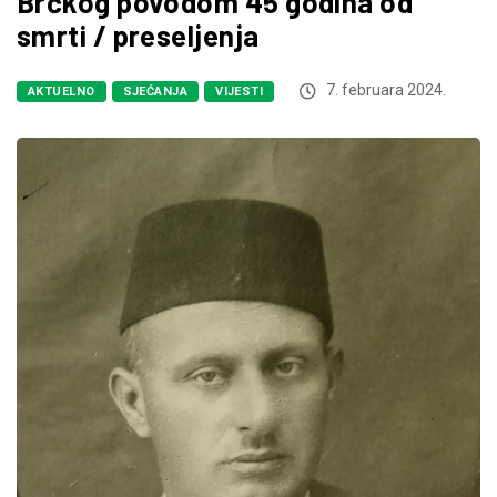
Brčkog povodom 45 godina od
smrti / preseljenja
7. februara 2024.
AKTUELNO
SJEĆANJA
VIJESTI