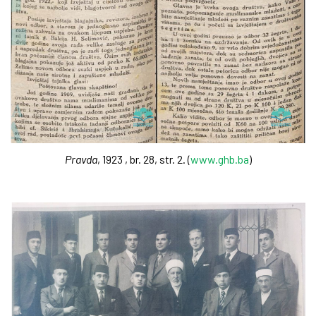
Pravda
, 1923 , br. 28, str. 2. (
www.ghb.ba
)