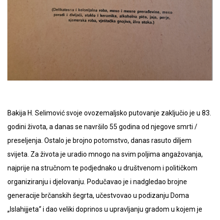
Bakija H. Selimović svoje ovozemaljsko putovanje zaključio je u 83.
godini života, a danas se navršilo 55 godina od njegove smrti /
preseljenja. Ostalo je brojno potomstvo, danas rasuto diljem
svijeta. Za života je uradio mnogo na svim poljima angažovanja,
najprije na stručnom te podjednako u društvenom i političkom
organiziranju i djelovanju. Podučavao je i nadgledao brojne
generacije brčanskih šegrta, učestvovao u podizanju Doma
„Islahijjeta“ i dao veliki doprinos u upravljanju gradom u kojem je