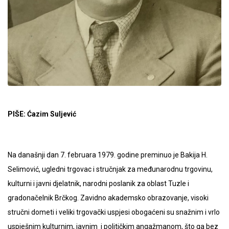
PIŠE: Ćazim Suljević
Na današnji dan 7. februara 1979. godine preminuo je Bakija H.
Selimović, ugledni trgovac i stručnjak za međunarodnu trgovinu,
kulturni i javni djelatnik, narodni poslanik za oblast Tuzle i
gradonačelnik Brčkog. Zavidno akademsko obrazovanje, visoki
stručni dometi i veliki trgovački uspjesi obogaćeni su snažnim i vrlo
uspješnim kulturnim, javnim i političkim angažmanom, što ga bez