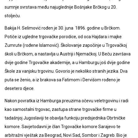
sumnje svrstava među najuglednije Bošnjake Brčkog u 20.
stoljeću.
Bakija H. Selimović rođen je 30. juna 1896. godine u Brčkom.
Potiče iz ugledne trgovačke porodice, od oca Hajdara i majke
Zumrute (rođene Islamović). Školovanje započinje u Trgovačkoj
školi u Brčkom, a nastavlja u Austriji i Njemačkoj. U Beču završava
dvije godine Trgovačke akademije, a u Hamburgu još dvije godine
Škole za vanjsku trgovinu. Govorio je nekoliko stranih jezika. Dva
puta se ženio, a iz brakova sa Fatimom i Dervišom rođeno je
desetero djece.
Nakon povratka iz Hamburga preuzima očevu veletrgovinu i radi
kao samostalni trgovac, zastupa strane trgovačke firme u
tadašnjoj Jugoslaviji te obavlja funkciju predsjednika Obrtničke
komore. Savjetodavni je član Trgovačke komore Sarajevo te
arbitražni vještak za Beograd, Novi Sad, Sombor i Zagreb. Bio je