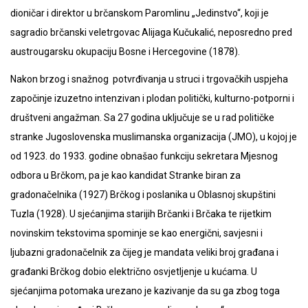
dioničar i direktor u brčanskom Paromlinu „Jedinstvo“, koji je
sagradio brčanski veletrgovac Alijaga Kučukalić, neposredno pred
austrougarsku okupaciju Bosne i Hercegovine (1878).
Nakon brzog i snažnog potvrđivanja u struci i trgovačkih uspjeha
započinje izuzetno intenzivan i plodan politički, kulturno-potporni i
društveni angažman. Sa 27 godina uključuje se u rad političke
stranke Jugoslovenska muslimanska organizacija (JMO), u kojoj je
od 1923. do 1933. godine obnašao funkciju sekretara Mjesnog
odbora u Brčkom, pa je kao kandidat Stranke biran za
gradonačelnika (1927) Brčkog i poslanika u Oblasnoj skupštini
Tuzla (1928). U sjećanjima starijih Brčanki i Brčaka te rijetkim
novinskim tekstovima spominje se kao energični, savjesni i
ljubazni gradonačelnik za čijeg je mandata veliki broj građana i
građanki Brčkog dobio električno osvjetljenje u kućama. U
sjećanjima potomaka urezano je kazivanje da su ga zbog toga