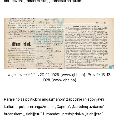
obradovani građani Brčkog „pronosali na rukama“.
Jugoslovenski list
, 20. 12. 1926. (www.ghb.ba) i
Pravda
, 16. 12.
1928. (www.ghb.ba)
Paralelno sa političkim angažmanom započinje i njegov javni i
kulturno-potporni angažman u „Gajretu“, „Narodnoj uzdanici“ i
brčanskom „Islahijjetu“. U mandatu predsjednika „Islahijjeta“