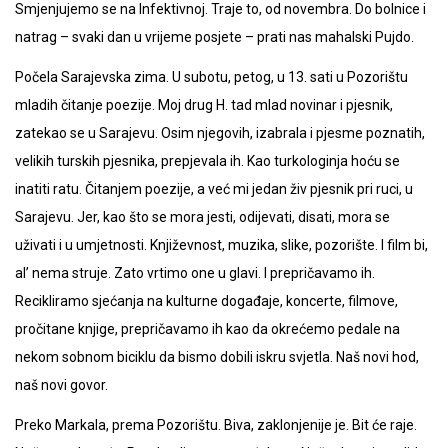
Smjenjujemo se na Infektivnoj. Traje to, od novembra. Do bolnice i
natrag – svaki dan u vrijeme posjete – prati nas mahalski Pujdo.
Počela Sarajevska zima. U subotu, petog, u 13. sati u Pozorištu
mladih čitanje poezije. Moj drug H. tad mlad novinar i pjesnik,
zatekao se u Sarajevu. Osim njegovih, izabrala i pjesme poznatih,
velikih turskih pjesnika, prepjevala ih. Kao turkologinja hoću se
inatiti ratu. Čitanjem poezije, a već mi jedan živ pjesnik pri ruci, u
Sarajevu. Jer, kao što se mora jesti, odijevati, disati, mora se
uživati i u umjetnosti. Književnost, muzika, slike, pozorište. I film bi,
al’ nema struje. Zato vrtimo one u glavi. I prepričavamo ih.
Recikliramo sjećanja na kulturne događaje, koncerte, filmove,
pročitane knjige, prepričavamo ih kao da okrećemo pedale na
nekom sobnom biciklu da bismo dobili iskru svjetla. Naš novi hod,
naš novi govor.
Preko Markala, prema Pozorištu. Biva, zaklonjenije je. Bit će raje.