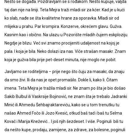
Nešto se događa. Pozdravljam se s rođakom. Nešto kupuje, valjda
taj dan nije na liniji. Teta Mejra traži mladi sir za kćer. Kad je u kući
ko slab, nađe se šta kvalitetne hrane za oporavka. Mladi sir od
mlijeka u prahu. Par krompira. Konzerve, okrećem glavu. Gužva.
Kasnim kao i obično. Na ulazu u Pozorište mladih čujem eskploziju.
Negdje je blizu. Već svi znamo procijeniti udaljenost na kojoj je
pala. I koja je bila. Neko dolazi iza nas. Viče strašan masakr. Znam
koja je gužva bila prije pet-deset minuta, nije moglo ne pobit.
Javljamo se roditeljima – prije nego što čuju za masakr, da znaju
da smo živi. Ili da nas je opet promašilo. Dokle li, kako li. Čitam
imena. Teta Mejra je tražila mladi sir. Ne znam po šta je bio došao
Sakib Bulbul ili Vaskrsije Bojinović, ne znam šta je trebalo Jadranki
Minić ili Ahmedu Šehbajraktareviću, kako se u tom trenutku tu
našao Ahmed Fočo ili Jozo Kvesić, otkud baš tad i baš tu Selma
Kovač i Marija Knežević… I još njih šezdeset. I više. Poginuli bili tu
da nešto kupe, prodaju, zamijene, za zdrave, za bolesne, poginuli