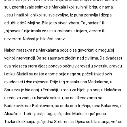
su uznemiravale snimke s Markala i koji su hinili brigu o nama.
Jesu li naši bili oni koji su svojevoljno, iz puna zdravlja i džepa,
odlučili otići? Moji ne. Bila je to stvar izbora. Ta „našost“ ili
„njihovost“ nije imala veze sa imenom, etnijom, vjerom ili
nevjerom. Našost je bila čist obraz.
Nakon masakra na Markalama počelo se govorkati o mogućoj
vojnoj intervenciji. Da se zaustave zločini nad civilima. Da dvadeset
dva mjeseca stara djeca ponovo počnu vjerovati u svjetsku pravdu
i etiku. Slušali su nešto o tome prije nego su počeli živjeti ovih
dvadeeset i dva mjeseca. Prije tog masakra na Markalama, u
Sarajevu je bio onaj u Ferhadiji, u redu za hljeb, pa onaj u Halačima
u redu za vodu, i u Isevića sokaku, pa na dženazama na
Budakovićima i Boljakovom, pa onda ona trešnja, i ona Bakareva, i
Alipašino… I još. I poslije toga još jedne Markale, i još jedna
Tuzlanska kapija, i još jedna Srebrenica. Djeca su bila starija, već su