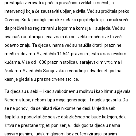
prestajala vjerovati u priče o pravičnosti velikih i moćnih, o
intervenciji koja će zaustaviti ubijanje civila. Već su pročitala preko
Crvenog Krsta pristigle poruke rođaka i prijatelja koji su imali sreću
da prežive kao registrirani u logorima komšija ili susjeda. Već su i
ova naša unutarnja djeca znala da oni veliki i moćni sve to već
odavno znaju. Ta djeca u nama već su naučila čitati i praznine
među redovima. Svjedočila 11.541 prazno mjesto u sarajevskim
kućama. Više od 1600 praznih stolica u sarajevskiim vrtićima i
školama. Svjedočila Sarajevsku crvenu liniju, dvadeset godina
kasnije gledala u prazne crvene stolice.
Ta djeca su u sebi – i kao svakodnevnu molitvu i kao himnu pjevala:
Nebom stupa, nebom lupa moja generacija… I naglas govorila: Da
se ne ponovi, da se nikad više nikome ne desi. U njedra sebi
šaptala: a ponavljat će se sve dok zločinac ne bude kažnjen, dok
žrtva ne prestane trpjeti poniženja. I dok god ta djeca u nama
sasvim jasnim, ljudskim glasom, bez eufemiziranja, pravim