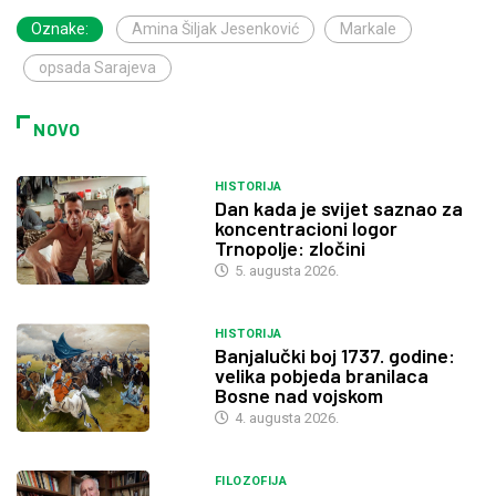
Oznake:
Amina Šiljak Jesenković
Markale
opsada Sarajeva
NOVO
HISTORIJA
Dan kada je svijet saznao za
koncentracioni logor
Trnopolje: zločini
5. augusta 2026.
HISTORIJA
Banjalučki boj 1737. godine:
velika pobjeda branilaca
Bosne nad vojskom
4. augusta 2026.
FILOZOFIJA