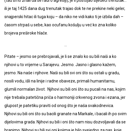
(tad smo znali da se radi o agresiji), je li postojao sljedeći trenutak…
ili je taj 1425 dana dug trenutak trajao dok te ne prekine neki geler,
snajperski hitac ili tuga koju – da niko ne vidi kako ti je izbila dah –
časom strpaš u sebe, kao ocufanu košulju u već ko zna koliko
brojeva preširoke hlače.
…
Pitate – jesmo se prebrojavali, je li se znalo ko su bili naši a ko
njihovi u to vrijeme u Sarajevu. Jesmo. Jasno i glasno kažem,
jesmo. Na naše i njihove. Naši su bili svi oni što su ostali u gradu,
nosili vodu, išli na linije i radne obaveze, primali humanitarnu,
glumili normalan život. Njihovi su bili oni što su pucali na nas, kojim
nije trebala patetična priča o harmoniji crkvenog zvona i ezana, jer
glupost je patetiku praviti od onog što je naša svakodnevica.
Njihovi su bili oni što su bacili granate na Markale, i bacali ih po svim
dijelovima grada. Njihovi su bili i oni što nam nisu dozvoljavali da se
branimo. Njihovi su bili svi oni kojima je bilo svejedno za nas, koje