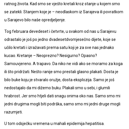
ratnog života. Kad smo se vješto kretali kroz stanje u kojem smo
se zatekli. Stanjem koje je – neodlaskom iz Sarajeva ili povratkom
u Sarajevo bilo naše opredjeljenje.
Tog februara devedeset i četvrte, u svakom od nas u Sarajevu
odrastalo je još po jedno dvadesetdvomjesečno dijete, koje se
učilo kretati i izražavati prema satu koji je za sve nas jednako
kucao. Kretanje – Neoprezno? Nesigurno? Opasno?
Samouvjereno. A trapavo. Da niko ne vidi ako se moramo za koga
ili što pridržati. Nešto ranije smo prestali glasno plakati. Dosta je
bilo buke koju je stvaralo oružje, dosta eksplozija. Samo je još
nedostajalo da mi dižemo buku. Plakali smo u sebi, i glumili
hrabrost. Jer smo htjeli dati snagu onima oko nas. Samo smo mi
jedni drugima mogli biti podrška, samo smo mi jedni druge mogli
razumjeti.
U tom odsječku vremena u mahali epidemija hepatitisa.