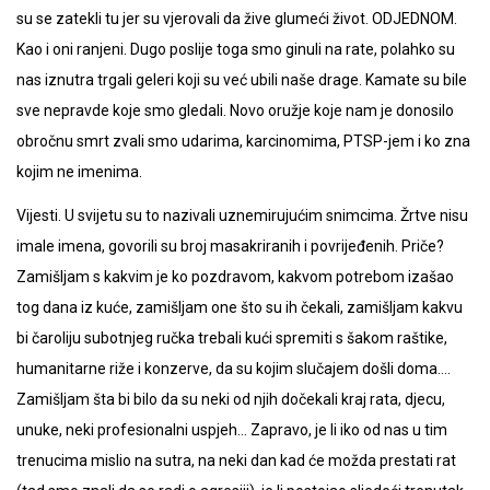
su se zatekli tu jer su vjerovali da žive glumeći život. ODJEDNOM.
Kao i oni ranjeni. Dugo poslije toga smo ginuli na rate, polahko su
nas iznutra trgali geleri koji su već ubili naše drage. Kamate su bile
sve nepravde koje smo gledali. Novo oružje koje nam je donosilo
obročnu smrt zvali smo udarima, karcinomima, PTSP-jem i ko zna
kojim ne imenima.
Vijesti. U svijetu su to nazivali uznemirujućim snimcima. Žrtve nisu
imale imena, govorili su broj masakriranih i povrijeđenih. Priče?
Zamišljam s kakvim je ko pozdravom, kakvom potrebom izašao
tog dana iz kuće, zamišljam one što su ih čekali, zamišljam kakvu
bi čaroliju subotnjeg ručka trebali kući spremiti s šakom raštike,
humanitarne riže i konzerve, da su kojim slučajem došli doma….
Zamišljam šta bi bilo da su neki od njih dočekali kraj rata, djecu,
unuke, neki profesionalni uspjeh… Zapravo, je li iko od nas u tim
trenucima mislio na sutra, na neki dan kad će možda prestati rat