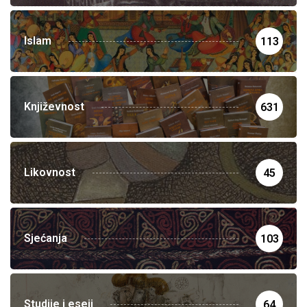
Islam
113
Književnost
631
Likovnost
45
Sjećanja
103
Studije i eseji
64