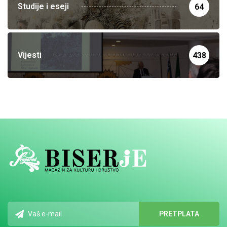
Studije i eseji
64
Vijesti
438