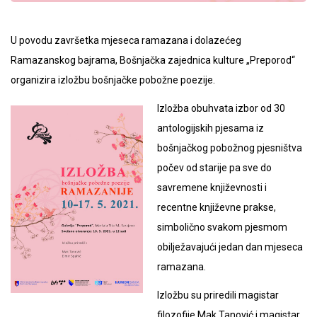
U povodu završetka mjeseca ramazana i dolazećeg
Ramazanskog bajrama, Bošnjačka zajednica kulture „Preporod“
organizira izložbu bošnjačke pobožne poezije.
Izložba obuhvata izbor od 30
antologijskih pjesama iz
bošnjačkog pobožnog pjesništva
počev od starije pa sve do
savremene književnosti i
recentne književne prakse,
simbolično svakom pjesmom
obilježavajući jedan dan mjeseca
ramazana.
Izložbu su priredili magistar
filozofije Mak Tanović i magistar