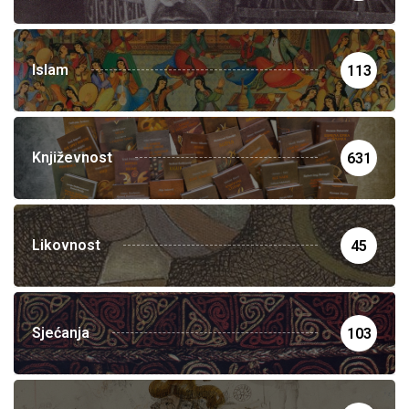
Islam
113
Književnost
631
Likovnost
45
Sjećanja
103