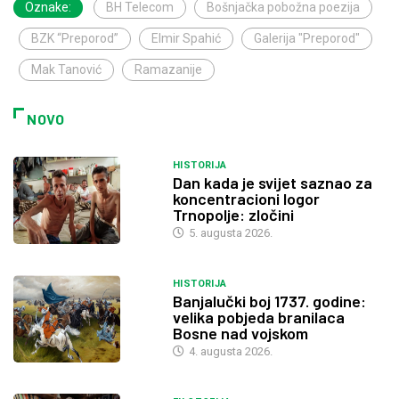
Oznake:
BH Telecom
Bošnjačka pobožna poezija
BZK “Preporod”
Elmir Spahić
Galerija "Preporod"
Mak Tanović
Ramazanije
NOVO
HISTORIJA
Dan kada je svijet saznao za
koncentracioni logor
Trnopolje: zločini
5. augusta 2026.
HISTORIJA
Banjalučki boj 1737. godine:
velika pobjeda branilaca
Bosne nad vojskom
4. augusta 2026.