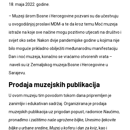
18. maja 2022. godine.
– Muzeji širom Bosne i Hercegovine pozvani su da učestvuju
u ovogodišnjoj proslavi MDM-a te da kroz temu Moć muzeja
istraže na koje sve načine mogu pozitivno utjecati na društvo i
svijet oko sebe. Nakon dvije pandemijske godine u kojima nije
bilo moguće prikladno obilježiti međunarodnu manifestaciju
Dan i noć muzeja, konačno se vraćamo otvorenih vrata –
naveli su iz Zemaljskog muzeja Bosne i Hercegovine u
Sarajevu.
Prodaja muzejskih publikacija
U ovom muzeju tim povodom tokom dana pripremljen je
zanimljiv i edukativan sadržaj. Organizirana je prodaja
muzejskih publikacija uz prigodan popust, radionice
Naučimo,
pronađimo i zaštitimo naše ugrožene biljke
,
Unesimo ljekovite
biljke u urbane sredine
,
Muzej u koferu i dan za kviz
, kao i