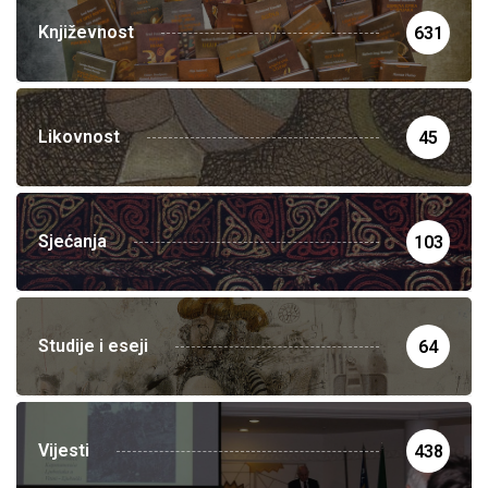
Književnost
631
Likovnost
45
Sjećanja
103
Studije i eseji
64
Vijesti
438