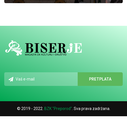
© 2019 - 2022.
BZK "Preporod"
. Sva prava zadržana.