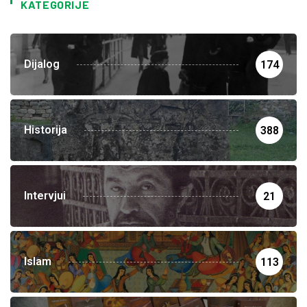
KATEGORIJE
Dijalog
174
Historija
388
Intervjui
21
Islam
113