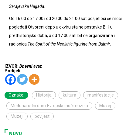
Sarajevska Hagada
.
Od 16.00 do 17.00 i od 20.00 do 21.00 sat posjetioci će moći
pogledati Otvoreni depo u okviru stalne postavke BiH u
prethistorijsko doba, a od 17.00 sati bit će organizirana i
radionica
The Spirit of the Neolithic figurine from Butmir
.
IZVOR:
Dnevni avaz
Podijeli
Oznake:
Historija
kultura
manifestacije
Međunarodni dan i Evropsku noć muzeja
Muzej
Muzeji
povijest
NOVO