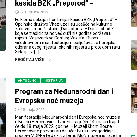
kasida BZK „Preporod“ –
6. augusta 2023.
Folklorna sekcija i hor ilahija i kasida BZK „Preporod“ –
Općinsko društvo Vitez uzeli su učešće na kulturno-
zabavnoj manifestaciji „Dani otpora – Dani slobode“
koja se tradicionalno već duži niz godina održava u
mjestu Voljevac kod Gornjeg Vakufa. Ovom
višednevnom manifestacijom obilježava se herojska
odbrana ovog mjesta i okolnih mjesta u proteklom ratu.
Sekcije iz […]
PROČITAJ VIŠE
AKTUELNO
HISTORIJA
Program za Međunarodni dan i
Evropsku noć muzeja
15. maja 2022.
Manifestacije Međunarodni dan i Evropska noć muzeja
u Bosni i Hercegovini otvorene su jučer 14. maja i trajat
će do 18. maja 2022. godine. – Muzeji širom Bosne i
Hercegovine pozvani su da učestvuju u ovogodišnjoj
proslavi MDM-a te da kroz temu Moć muzeja istraže na