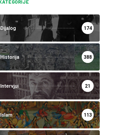
KATEGORIJE
Dijalog
174
Historija
388
Intervjui
21
Islam
113