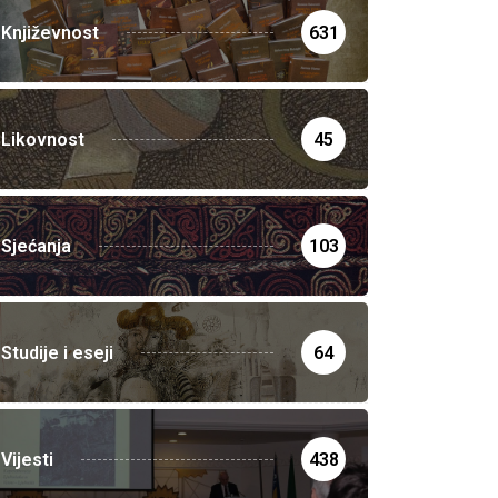
Književnost
631
Likovnost
45
Sjećanja
103
Studije i eseji
64
Vijesti
438