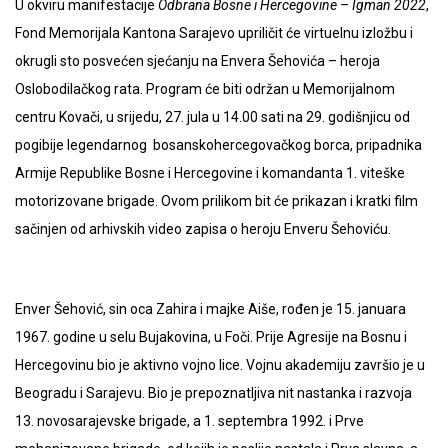
U okviru manifestacije
Odbrana Bosne i Hercegovine – Igman 2022
,
Fond Memorijala Kantona Sarajevo upriličit će virtuelnu izložbu i
okrugli sto posvećen sjećanju na Envera Šehovića – heroja
Oslobodilačkog rata. Program će biti održan u Memorijalnom
centru Kovači, u srijedu, 27. jula u 14.00 sati na 29. godišnjicu od
pogibije legendarnog bosanskohercegovačkog borca, pripadnika
Armije Republike Bosne i Hercegovine i komandanta 1. viteške
motorizovane brigade. Ovom prilikom bit će prikazan i kratki film
sačinjen od arhivskih video zapisa o heroju Enveru Šehoviću.
Enver Šehović, sin oca Zahira i majke Aiše, rođen je 15. januara
1967. godine u selu Bujakovina, u Foči. Prije Agresije na Bosnu i
Hercegovinu bio je aktivno vojno lice. Vojnu akademiju završio je u
Beogradu i Sarajevu. Bio je prepoznatljiva nit nastanka i razvoja
13. novosarajevske brigade, a 1. septembra 1992. i Prve