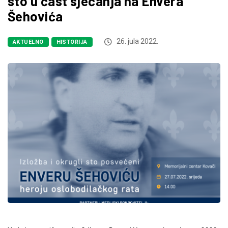
sto u čast sjećanja na Envera
Šehovića
26. jula 2022.
AKTUELNO
HISTORIJA