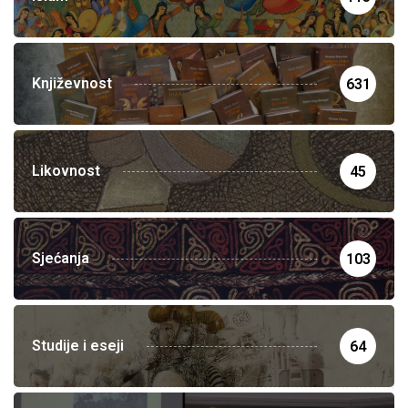
Književnost
631
Likovnost
45
Sjećanja
103
Studije i eseji
64