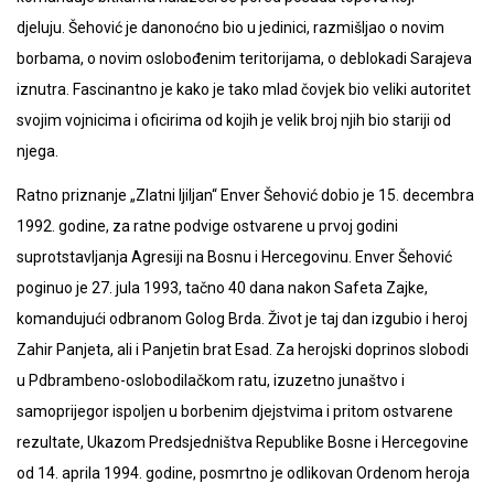
djeluju. Šehović je danonoćno bio u jedinici, razmišljao o novim
borbama, o novim oslobođenim teritorijama, o deblokadi Sarajeva
iznutra. Fascinantno je kako je tako mlad čovjek bio veliki autoritet
svojim vojnicima i oficirima od kojih je velik broj njih bio stariji od
njega.
Ratno priznanje „Zlatni ljiljan“ Enver Šehović dobio je 15. decembra
1992. godine, za ratne podvige ostvarene u prvoj godini
suprotstavljanja Agresiji na Bosnu i Hercegovinu. Enver Šehović
poginuo je 27. jula 1993, tačno 40 dana nakon Safeta Zajke,
komandujući odbranom Golog Brda. Život je taj dan izgubio i heroj
Zahir Panjeta, ali i Panjetin brat Esad. Za herojski doprinos slobodi
u Pdbrambeno-oslobodilačkom ratu, izuzetno junaštvo i
samoprijegor ispoljen u borbenim djejstvima i pritom ostvarene
rezultate, Ukazom Predsjedništva Republike Bosne i Hercegovine
od 14. aprila 1994. godine, posmrtno je odlikovan Ordenom heroja