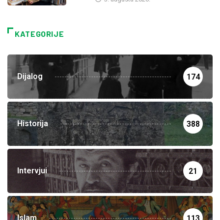
KATEGORIJE
Dijalog
174
Historija
388
Intervjui
21
Islam
113