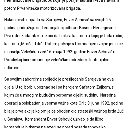
mehanizovane brigade, od kojih je poslije nastala i Prva slavna, a
potom Prva viteška motorizovana brigada.
Nakon prvih napada na Sarajevo, Enver Šehović sa svojih 25
godina pridružuje se Teritorijalnoj odbrani Bosne i Hercegovine.
Prvi ratni zadatak mu je bio da blokira kasarnu u kojoj je tada radio,
kasarnu „Maršal Tito“ . Potom počinje s formiranjem vojne jedinice
u naselju Velešići, a već 16. maja 1992. godine Enver Šehović u
Pofalićkoj bici komanduje velešićkim odredom Teritorijalne
odbrane.
Sa svojim saborcima spriječio je presijecanje Sarajeva na dva
dijela. U toj borbi upoznao se i sa herojem Safetom Zajkom, s
kojim će u mnogim budućim borbama dijeliti sudbinu. Naredna
operacija oslobađanja veoma važne kote Orlić 8. juna 1992. godine
bila je prva akcija kojom je oslobođen dio strateški važnog brda Žuč
u Sarajevu. Komandant Enver Šehović uživao je da lično
komanduje bitkama nalazeći se pored posada topova koji