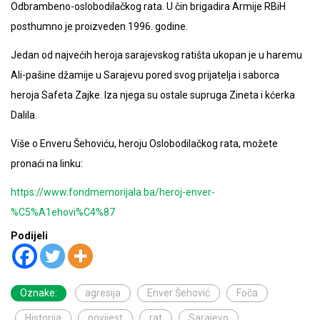
Odbrambeno-oslobodilačkog rata. U čin brigadira Armije RBiH
posthumno je proizveden 1996. godine.
Jedan od najvećih heroja sarajevskog ratišta ukopan je u haremu
Ali-pašine džamije u Sarajevu pored svog prijatelja i saborca
heroja Safeta Zajke. Iza njega su ostale supruga Zineta i kćerka
Dalila.
Više o Enveru Šehoviću, heroju Oslobodilačkog rata, možete
pronaći na linku:
https://www.fondmemorijala.ba/heroj-enver-
%C5%A1ehovi%C4%87
Podijeli
Oznake:
agresija
Enver Šehović
Foča
Historija
povijest
rat
Sarajevo