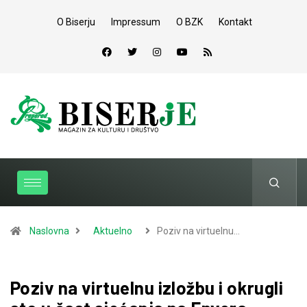
O Biserju
Impressum
O BZK
Kontakt
Naslovna
Aktuelno
Poziv na virtuelnu…
Poziv na virtuelnu izložbu i okrugli