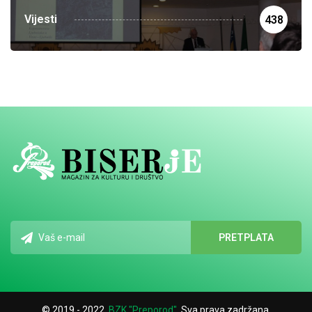
Vijesti
438
© 2019 - 2022.
BZK "Preporod"
. Sva prava zadržana.