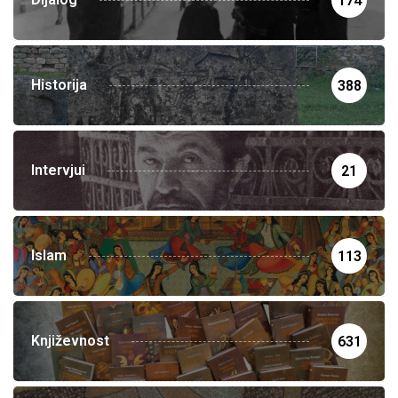
174
Historija
388
Intervjui
21
Islam
113
Književnost
631