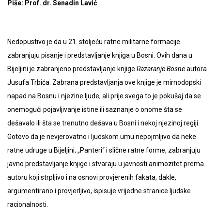
Piše: Prof. dr. Senadin Lavić
Nedopustivo je da u 21. stoljeću ratne militarne formacije
zabranjuju pisanje i predstavljanje knjiga u Bosni. Ovih dana u
Bijeljini je zabranjeno predstavljanje knjige
Razaranje Bosne
autora
Jusufa Trbića. Zabrana predstavljanja ove knjige je mirnodopski
napad na Bosnu i njezine ljude, ali prije svega to je pokušaj da se
onemogući pojavljivanje istine ili saznanje o onome šta se
dešavalo ili šta se trenutno dešava u Bosni i nekoj njezinoj regiji.
Gotovo da je nevjerovatno i ljudskom umu nepojmljivo da neke
ratne udruge u Bijeljini, „Panteri“ i slične ratne forme, zabranjuju
javno predstavljanje knjige i stvaraju u javnosti animozitet prema
autoru koji strpljivo i na osnovi provjerenih fakata, dakle,
argumentirano i provjerljivo, ispisuje vrijedne stranice ljudske
racionalnosti.