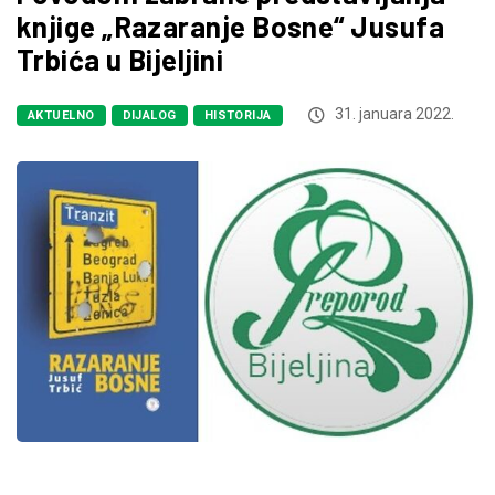
knjige „Razaranje Bosne“ Jusufa
Trbića u Bijeljini
31. januara 2022.
AKTUELNO
DIJALOG
HISTORIJA