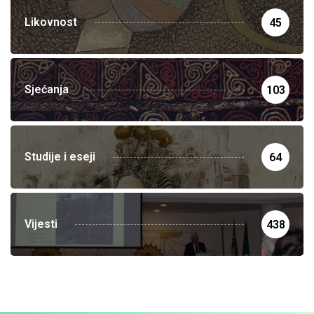
Likovnost
45
Sjećanja
103
Studije i eseji
64
Vijesti
438