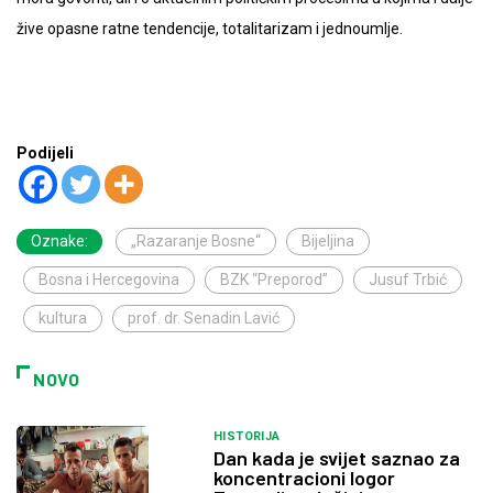
žive opasne ratne tendencije, totalitarizam i jednoumlje.
Podijeli
Oznake:
„Razaranje Bosne“
Bijeljina
Bosna i Hercegovina
BZK “Preporod”
Jusuf Trbić
kultura
prof. dr. Senadin Lavić
NOVO
HISTORIJA
Dan kada je svijet saznao za
koncentracioni logor