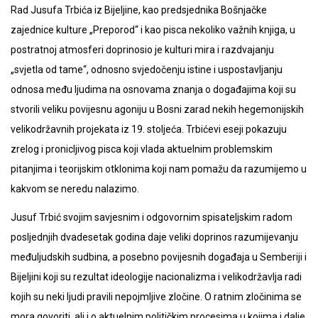
Rad Jusufa Trbića iz Bijeljine, kao predsjednika Bošnjačke
zajednice kulture „Preporod“ i kao pisca nekoliko važnih knjiga, u
postratnoj atmosferi doprinosio je kulturi mira i razdvajanju
„svjetla od tame“, odnosno svjedočenju istine i uspostavljanju
odnosa među ljudima na osnovama znanja o događajima koji su
stvorili veliku povijesnu agoniju u Bosni zarad nekih hegemonijskih
velikodržavnih projekata iz 19. stoljeća. Trbićevi eseji pokazuju
zrelog i pronicljivog pisca koji vlada aktuelnim problemskim
pitanjima i teorijskim otklonima koji nam pomažu da razumijemo u
kakvom se neredu nalazimo.
Jusuf Trbić svojim savjesnim i odgovornim spisateljskim radom
posljednjih dvadesetak godina daje veliki doprinos razumijevanju
međuljudskih sudbina, a posebno povijesnih događaja u Semberiji i
Bijeljini koji su rezultat ideologije nacionalizma i velikodržavlja radi
kojih su neki ljudi pravili nepojmljive zločine. O ratnim zločinima se
mora govoriti, ali i o aktuelnim političkim procesima u kojima i dalje