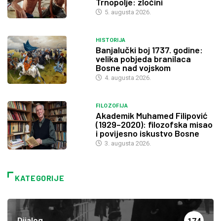
Trnopolje: zločini
5. augusta 2026.
HISTORIJA
Banjalučki boj 1737. godine:
velika pobjeda branilaca
Bosne nad vojskom
4. augusta 2026.
FILOZOFIJA
Akademik Muhamed Filipović
(1929–2020): filozofska misao
i povijesno iskustvo Bosne
3. augusta 2026.
KATEGORIJE
Dijalog