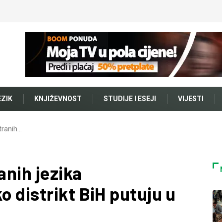
EZIK
KNJIŽEVNOST
STUDIJE I ESEJI
VIJESTI
stranih…
anih jezika
 distrikt BiH putuju u