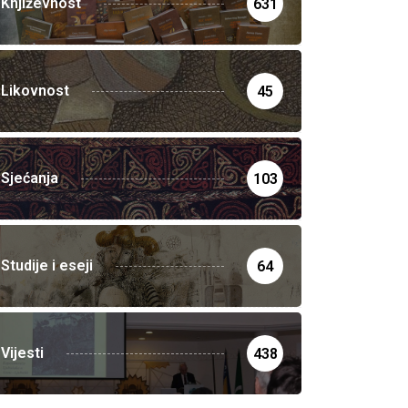
Književnost
631
Likovnost
45
Sjećanja
103
Studije i eseji
64
Vijesti
438