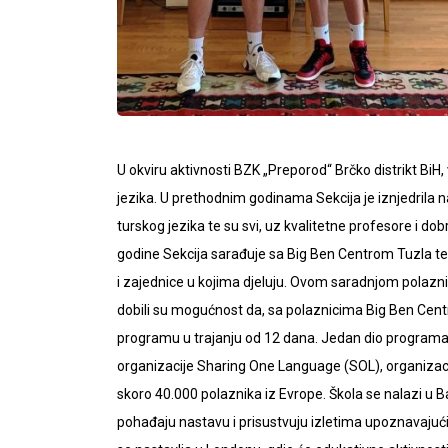
U okviru aktivnosti BZK „Preporod“ Brčko distrikt BiH,
jezika. U prethodnim godinama Sekcija je iznjedrila 
turskog jezika te su svi, uz kvalitetne profesore i dob
godine Sekcija sarađuje sa Big Ben Centrom Tuzla te 
i zajednice u kojima djeluju. Ovom saradnjom polazni
dobili su mogućnost da, sa polaznicima Big Ben Centr
programu u trajanju od 12 dana. Jedan dio programa 
organizacije Sharing One Language (SOL), organizacije
skoro 40.000 polaznika iz Evrope. Škola se nalazi u 
pohađaju nastavu i prisustvuju izletima upoznavaju