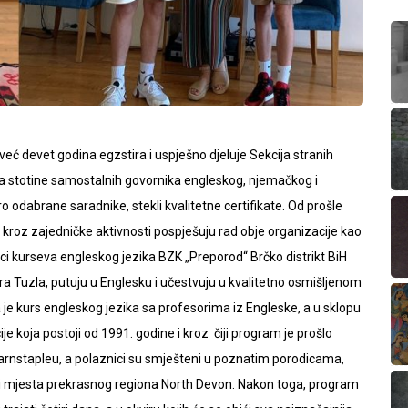
 već devet godina egzstira i uspješno djeluje Sekcija stranih
na stotine samostalnih govornika engleskog, njemačkog i
ro odabrane saradnike, stekli kvalitetne certifikate. Od prošle
kroz zajedničke aktivnosti pospješuju rad obje organizacije kao
ci kurseva engleskog jezika BZK „Preporod“ Brčko distrikt BiH
a Tuzla, putuju u Englesku i učestvuju u kvalitetno osmišljenom
je kurs engleskog jezika sa profesorima iz Engleske, a u sklopu
 koja postoji od 1991. godine i kroz čiji program je prošlo
Barnstapleu, a polaznici su smješteni u poznatim porodicama,
ći mjesta prekrasnog regiona North Devon. Nakon toga, program