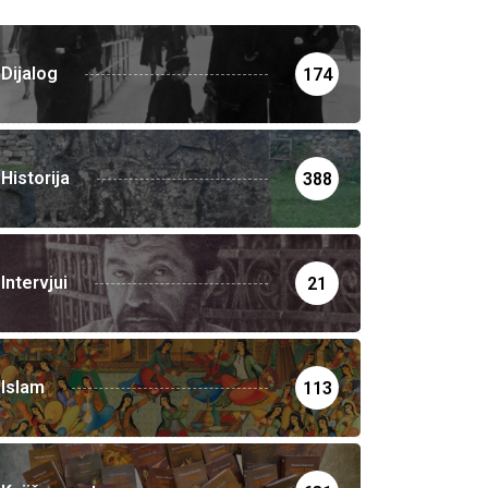
Dijalog
174
Historija
388
Intervjui
21
Islam
113