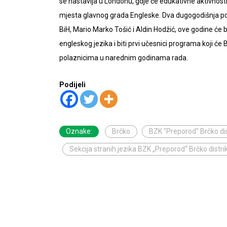
se nastavlja u Londonu, gdje će edukativne aktivnosti t
mjesta glavnog grada Engleske. Dva dugogodišnja pol
BiH, Mario Marko Tošić i Aldin Hodžić, ove godine će bi
engleskog jezika i biti prvi učesnici programa koji će
polaznicima u narednim godinama rada.
Podijeli
Oznake:
Brčko
BZK "Preporod" Brčko dis
Sekcija stranih jezika BZK „Preporod“ Brčko distri