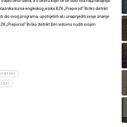
rajati četiri dana, a u okviru kojih će se obići sva najznačajnija
aznika kursa engleskog jezika BZK „Preporod“ Brčko distrikt
ti dio ovog programa, upotrijebiti ali i unaprijediti svoje znanje
 BZK „Preporod“ Brčko distrikt BiH redovno nuditi svojim
trikt BiH
kt BiH