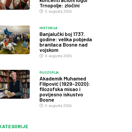
koncentracioni logor
Trnopolje: zločini
5. augusta 2026.
HISTORIJA
Banjalučki boj 1737.
godine: velika pobjeda
branilaca Bosne nad
vojskom
4. augusta 2026.
FILOZOFIJA
Akademik Muhamed
Filipović (1929–2020):
filozofska misao i
povijesno iskustvo
Bosne
3. augusta 2026.
KATEGORIJE