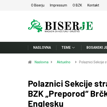
O Biserju
Impressum
O BZK
Kontakt
NASLOVNA
TEME
BOSANSKI J
Naslovna
Aktuelno
Polaznici Sekcije 
Polaznici Sekcije str
BZK „Preporod“ Brčko
Englesku