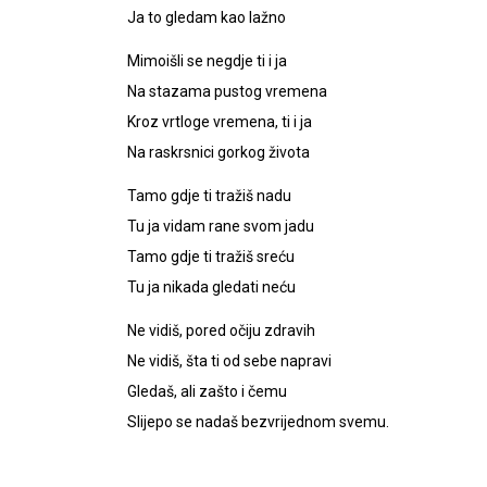
Ja to gledam kao lažno
Mimoišli se negdje ti i ja
Na stazama pustog vremena
Kroz vrtloge vremena, ti i ja
Na raskrsnici gorkog života
Tamo gdje ti tražiš nadu
Tu ja vidam rane svom jadu
Tamo gdje ti tražiš sreću
Tu ja nikada gledati neću
Ne vidiš, pored očiju zdravih
Ne vidiš, šta ti od sebe napravi
Gledaš, ali zašto i čemu
Slijepo se nadaš bezvrijednom svemu.