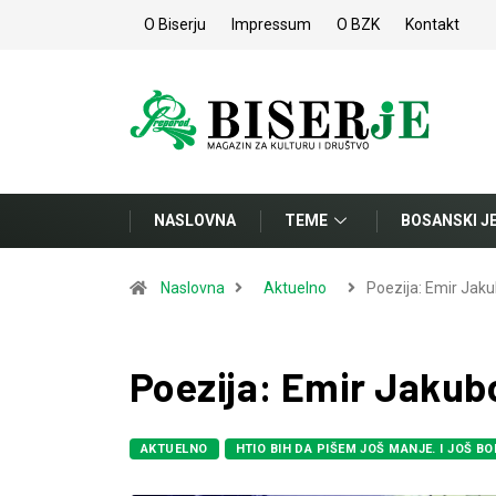
O Biserju
Impressum
O BZK
Kontakt
NASLOVNA
TEME
BOSANSKI J
Naslovna
Aktuelno
Poezija: Emir Jaku
Poezija: Emir Jakub
AKTUELNO
HTIO BIH DA PIŠEM JOŠ MANJE. I JOŠ B