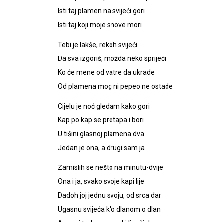
Isti taj plamen na svijeći gori
Isti taj koji moje snove mori
Tebi je lakše, rekoh svijeći
Da sva izgoriš, možda neko spriječi
Ko će mene od vatre da ukrade
Od plamena mog ni pepeo ne ostade
Cijelu je noć gledam kako gori
Kap po kap se pretapa i bori
U tišini glasnoj plamena dva
Jedan je ona, a drugi sam ja
Zamislih se nešto na minutu-dvije
Ona i ja, svako svoje kapi lije
Dadoh joj jednu svoju, od srca dar
Ugasnu svijeća k'o dlanom o dlan