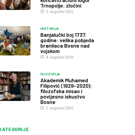
koncentracioni logor
Trnopolje: zločini
5. augusta 2026.
HISTORIJA
Banjalučki boj 1737.
godine: velika pobjeda
branilaca Bosne nad
vojskom
4. augusta 2026.
FILOZOFIJA
Akademik Muhamed
Filipović (1929–2020):
filozofska misao i
povijesno iskustvo
Bosne
3. augusta 2026.
KATEGORIJE