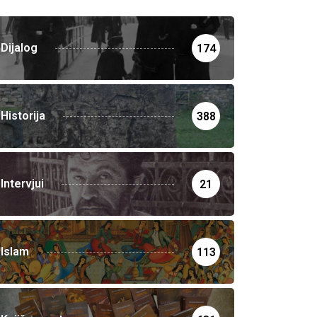
Dijalog
174
Historija
388
Intervjui
21
Islam
113