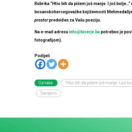
Rubrika “Htio bih da pišem još manje. I još bolje…
bosanskohercegovačke književnosti Mehmedalije 
prostor
predviđen za Vašu poeziju.
Na e-mail adresu
info@biserje.ba
potrebno je posl
fotografijom).
Podijeli
Oznake:
"Htio bih da pišem još manje. I još bolj
Sarajevo