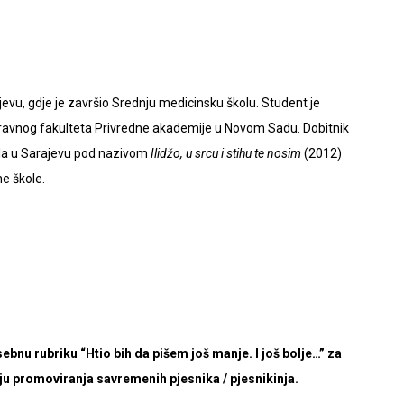
evu, gdje je završio Srednju medicinsku školu. Student je
Pravnog fakulteta Privredne akademije u Novom Sadu. Dobitnik
ola u Sarajevu pod nazivom
Ilidžo, u srcu i stihu te nosim
(2012)
e škole.
sebnu rubriku “Htio bih da pišem još manje. I još bolje…” za
lju promoviranja savremenih pjesnika / pjesnikinja.