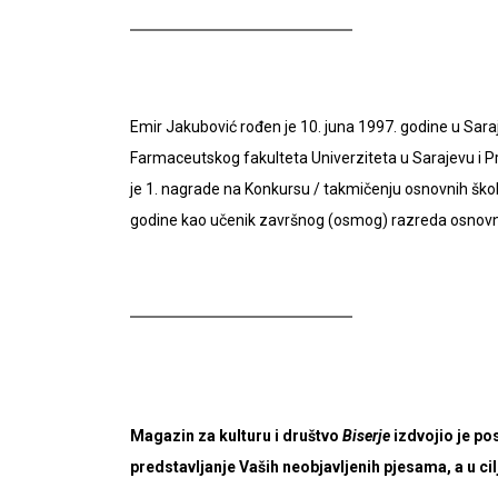
Emir Jakubović rođen je 10. juna 1997. godine u Saraj
Farmaceutskog fakulteta Univerziteta u Sarajevu i 
je 1. nagrade na Konkursu / takmičenju osnovnih šk
godine kao učenik završnog (osmog) razreda osnovn
Magazin za kulturu i društvo
Biserje
izdvojio je po
predstavljanje Vaših neobjavljenih pjesama, a u ci