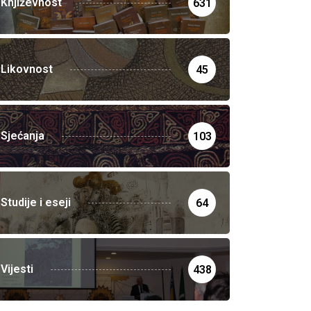
Književnost
631
Likovnost
45
Sjećanja
103
Studije i eseji
64
Vijesti
438