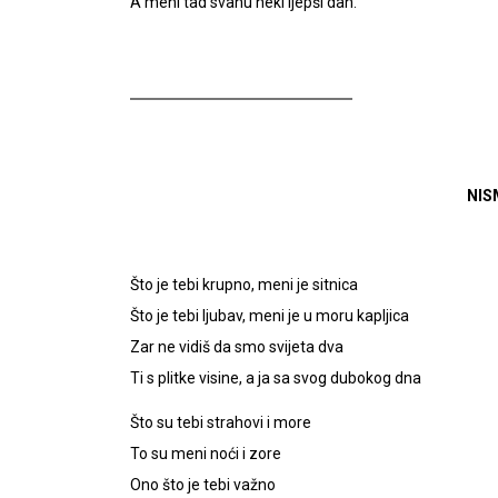
A meni tad svanu neki ljepši dan.
NISM
Što je tebi krupno, meni je sitnica
Što je tebi ljubav, meni je u moru kapljica
Zar ne vidiš da smo svijeta dva
Ti s plitke visine, a ja sa svog dubokog dna
Što su tebi strahovi i more
To su meni noći i zore
Ono što je tebi važno