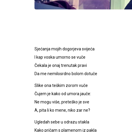
Sjećanja mojih dogorjeva svijeća
I kap voska umorno se vuče
Čekala je onaj trenutak pravi
Da me nemilosrdno bolom dotuče
Slike ona teškim zorom vuče
Čujem je kako od umora jauče:
Ne mogu više, preteško je sve
A, pita li ko mene, niko zar ne?
Ugledah sebe u odrazu stakla
Kako pričam s plamenom iz pakla