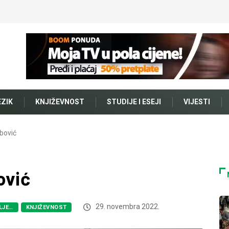
EZIK
KNJIŽEVNOST
STUDIJE I ESEJI
VIJESTI
bović
ović
29. novembra 2022.
OLJE…
KNJIŽEVNOST