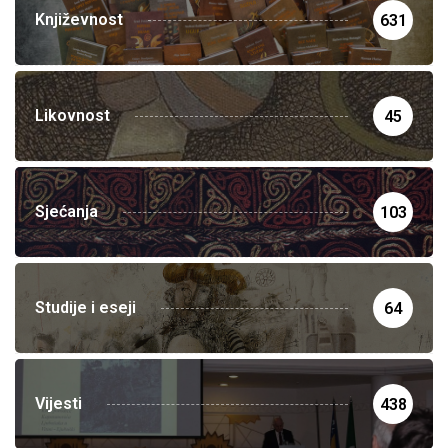
Književnost
631
Likovnost
45
Sjećanja
103
Studije i eseji
64
Vijesti
438