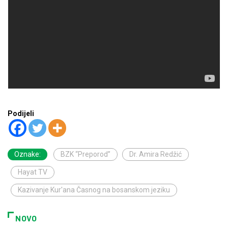
Podijeli
Oznake:
BZK “Preporod”
Dr. Amira Redžić
Hayat TV
Kazivanje Kur'ana Časnog na bosanskom jeziku
NOVO