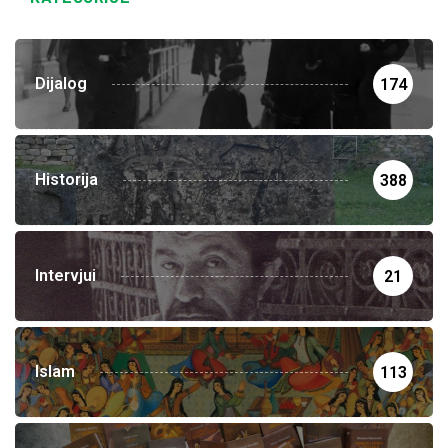
Dijalog
174
Historija
388
Intervjui
21
Islam
113