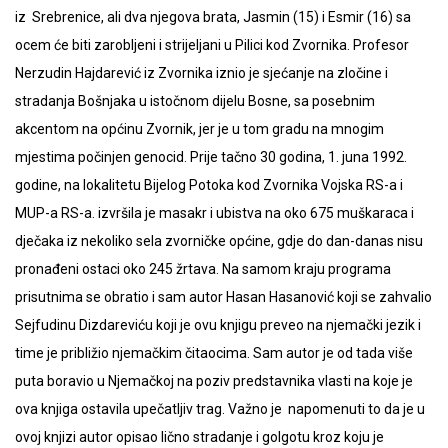
iz Srebrenice, ali dva njegova brata, Jasmin (15) i Esmir (16) sa
ocem će biti zarobljeni i strijeljani u Pilici kod Zvornika. Profesor
Nerzudin Hajdarević iz Zvornika iznio je sjećanje na zločine i
stradanja Bošnjaka u istočnom dijelu Bosne, sa posebnim
akcentom na općinu Zvornik, jer je u tom gradu na mnogim
mjestima počinjen genocid. Prije tačno 30 godina, 1. juna 1992.
godine, na lokalitetu Bijelog Potoka kod Zvornika Vojska RS-a i
MUP-a RS-a. izvršila je masakr i ubistva na oko 675 muškaraca i
dječaka iz nekoliko sela zvorničke općine, gdje do dan-danas nisu
pronađeni ostaci oko 245 žrtava. Na samom kraju programa
prisutnima se obratio i sam autor Hasan Hasanović koji se zahvalio
Sejfudinu Dizdareviću koji je ovu knjigu preveo na njemački jezik i
time je približio njemačkim čitaocima. Sam autor je od tada više
puta boravio u Njemačkoj na poziv predstavnika vlasti na koje je
ova knjiga ostavila upečatljiv trag. Važno je napomenuti to da je u
ovoj knjizi autor opisao lično stradanje i golgotu kroz koju je