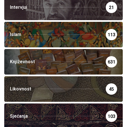
Intervjui
21
Islam
113
Književnost
631
Likovnost
45
Sjećanja
103