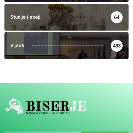
Studije i eseji
64
Vijesti
438