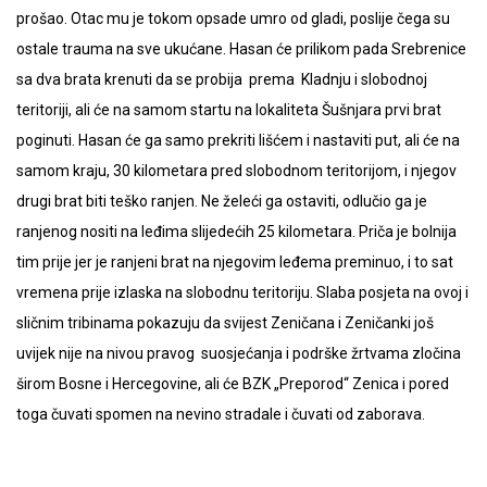
prošao. Otac mu je tokom opsade umro od gladi, poslije čega su
ostale trauma na sve ukućane. Hasan će prilikom pada Srebrenice
sa dva brata krenuti da se probija prema Kladnju i slobodnoj
teritoriji, ali će na samom startu na lokaliteta Šušnjara prvi brat
poginuti. Hasan će ga samo prekriti lišćem i nastaviti put, ali će na
samom kraju, 30 kilometara pred slobodnom teritorijom, i njegov
drugi brat biti teško ranjen. Ne želeći ga ostaviti, odlučio ga je
ranjenog nositi na leđima slijedećih 25 kilometara. Priča je bolnija
tim prije jer je ranjeni brat na njegovim leđema preminuo, i to sat
vremena prije izlaska na slobodnu teritoriju. Slaba posjeta na ovoj i
sličnim tribinama pokazuju da svijest Zeničana i Zeničanki još
uvijek nije na nivou pravog suosjećanja i podrške žrtvama zločina
širom Bosne i Hercegovine, ali će BZK „Preporod“ Zenica i pored
toga čuvati spomen na nevino stradale i čuvati od zaborava.