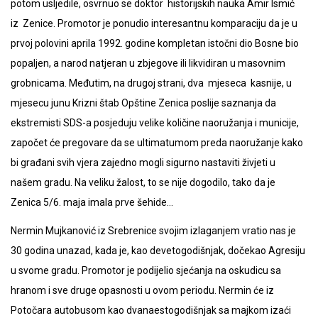
potom usljedile, osvrnuo se doktor historijskih nauka Amir Ismić
iz Zenice. Promotor je ponudio interesantnu komparaciju da je u
prvoj polovini aprila 1992. godine kompletan istočni dio Bosne bio
popaljen, a narod natjeran u zbjegove ili likvidiran u masovnim
grobnicama. Međutim, na drugoj strani, dva mjeseca kasnije, u
mjesecu junu Krizni štab Opštine Zenica poslije saznanja da
ekstremisti SDS-a posjeduju velike količine naoružanja i municije,
započet će pregovare da se ultimatumom preda naoružanje kako
bi građani svih vjera zajedno mogli sigurno nastaviti živjeti u
našem gradu. Na veliku žalost, to se nije dogodilo, tako da je
Zenica 5/6. maja imala prve šehide…
Nermin Mujkanović iz Srebrenice svojim izlaganjem vratio nas je
30 godina unazad, kada je, kao devetogodišnjak, dočekao Agresiju
u svome gradu. Promotor je podijelio sjećanja na oskudicu sa
hranom i sve druge opasnosti u ovom periodu. Nermin će iz
Potočara autobusom kao dvanaestogodišnjak sa majkom izaći