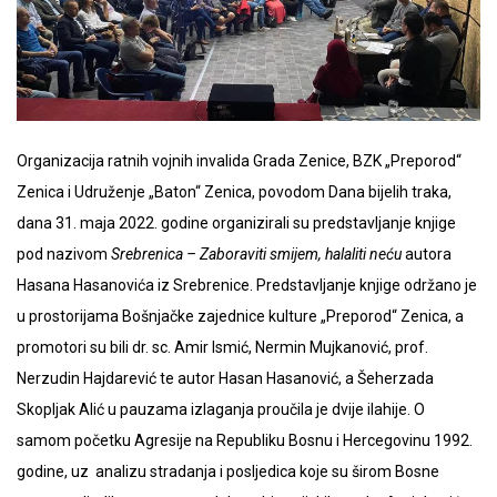
Organizacija ratnih vojnih invalida Grada Zenice, BZK „Preporod“
Zenica i Udruženje „Baton“ Zenica, povodom Dana bijelih traka,
dana 31. maja 2022. godine organizirali su predstavljanje knjige
pod nazivom
Srebrenica – Zaboraviti smijem, halaliti neću
autora
Hasana Hasanovića iz Srebrenice. Predstavljanje knjige održano je
u prostorijama Bošnjačke zajednice kulture „Preporod“ Zenica, a
promotori su bili dr. sc. Amir Ismić, Nermin Mujkanović, prof.
Nerzudin Hajdarević te autor Hasan Hasanović, a Šeherzada
Skopljak Alić u pauzama izlaganja proučila je dvije ilahije. O
samom početku Agresije na Republiku Bosnu i Hercegovinu 1992.
godine, uz analizu stradanja i posljedica koje su širom Bosne