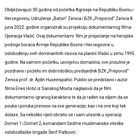
Obilježavajući 30 godina od početka Agresije na Republiku Bosnu i
Hercegovinu, Udruženje „Baton“ Zenica i BZK „Preporod“ Zenica 8.
juna 2022. godine organizirali su projekciju dokumentarnog filma
Operacija Vlašić
. Ovaj dokumentarni film je prisjećanje na herojske
podvige boraca Armije Republike Bosne i Hercegovine u
oslobođenju svih dominantnih visova na planini Vlašić u zimu 1995.
godine. Na samom početku, usvojstvu domaćina, sve prisutne je
pozdravio i poželio im dobrodošlicu predsjednik BZK „Preporod“
Zenica prof. dr. Ajdin Huseinspahić. Publici se predstavio i autor
filma Enes Hotić iz Sanskog Mosta naglasivši da je film
dokumentarno-igranog karaktera te da je rađen sa ciljem da se
pouka i poruka prenese na sve generacije, kao i na one koji tek
dolaze. Sa nekoliko riječi obratio se i sam učesnik u operaciji
Domet 1 i Domet 2, komandant Sedme muslimanske viteške
oslobodilačke brigade Šerif Patković .