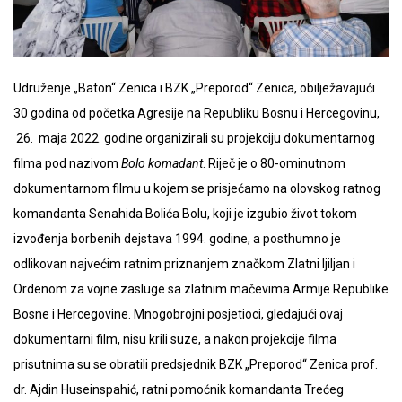
Udruženje „Baton“ Zenica i BZK „Preporod“ Zenica, obilježavajući
30 godina od početka Agresije na Republiku Bosnu i Hercegovinu,
26. maja 2022. godine organizirali su projekciju dokumentarnog
filma pod nazivom
Bolo komadant
. Riječ je o 80-ominutnom
dokumentarnom filmu u kojem se prisjećamo na olovskog ratnog
komandanta Senahida Bolića Bolu, koji je izgubio život tokom
izvođenja borbenih dejstava 1994. godine, a posthumno je
odlikovan najvećim ratnim priznanjem značkom Zlatni ljiljan i
Ordenom za vojne zasluge sa zlatnim mačevima Armije Republike
Bosne i Hercegovine. Mnogobrojni posjetioci, gledajući ovaj
dokumentarni film, nisu krili suze, a nakon projekcije filma
prisutnima su se obratili predsjednik BZK „Preporod“ Zenica prof.
dr. Ajdin Huseinspahić, ratni pomoćnik komandanta Trećeg