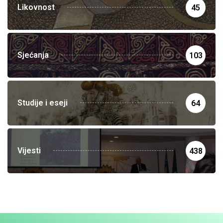
Likovnost
45
Sjećanja
103
Studije i eseji
64
Vijesti
438