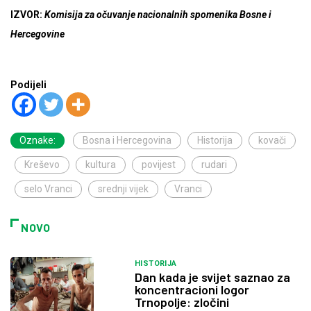
IZVOR:
Komisija za očuvanje nacionalnih spomenika Bosne i
Hercegovine
Podijeli
Oznake:
Bosna i Hercegovina
Historija
kovači
Kreševo
kultura
povijest
rudari
selo Vranci
srednji vijek
Vranci
NOVO
HISTORIJA
Dan kada je svijet saznao za
koncentracioni logor
Trnopolje: zločini