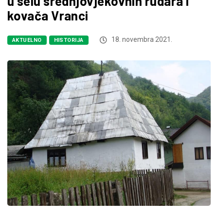
u selu srednjovjekovnih rudara i
kovača Vranci
18. novembra 2021.
AKTUELNO
HISTORIJA