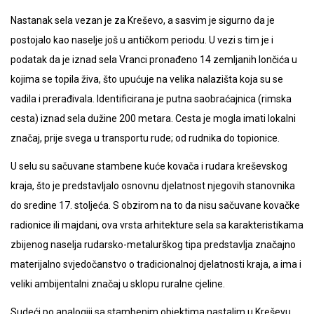
Nastanak sela vezan je za Kreševo, a sasvim je sigurno da je
postojalo kao naselje još u antičkom periodu. U vezi s tim je i
podatak da je iznad sela Vranci pronađeno 14 zemljanih lončića u
kojima se topila živa, što upućuje na velika nalazišta koja su se
vadila i prerađivala. Identificirana je putna saobraćajnica (rimska
cesta) iznad sela dužine 200 metara. Cesta je mogla imati lokalni
značaj, prije svega u transportu rude; od rudnika do topionice.
U selu su sačuvane stambene kuće kovača i rudara kreševskog
kraja, što je predstavljalo osnovnu djelatnost njegovih stanovnika
do sredine 17. stoljeća. S obzirom na to da nisu sačuvane kovačke
radionice ili majdani, ova vrsta arhitekture sela sa karakteristikama
zbijenog naselja rudarsko-metalurškog tipa predstavlja značajno
materijalno svjedočanstvo o tradicionalnoj djelatnosti kraja, a ima i
veliki ambijentalni značaj u sklopu ruralne cjeline.
Sudeći po analogiji sa stambenim objektima nastalim u Kreševu,