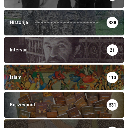
Historija
388
Intervjui
21
Islam
113
Književnost
631