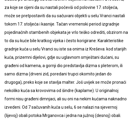
za koje se cijeni da su nastali počevši od polovine 17. stoljeća,
može se pretpostaviti da su sačuvani objekti u selu Vranci nastali
tokom 17. stoljeća i kasnije. Tačan vremenski period izgradnje
pojedinačnih stambenih objekata je vrlo teško odrediti, obzirom na
to da su kuće bile kratkog vijeka i često korigirane. Karakteristike
gradnje kuća u selu Vranci su iste sa onima iz Kreševa: kod starijih
kuća, prizemni dijelovi, gdje su uglavnom smještani dućani, su
građeni od kamena, a gornji dio predstavlja dizma s pleterom, ili
samo dizma (drveni zid, poredani trupci okomito jedan do
drugoga), preko koje se stavlja malter. Još uvijek se može pronaći
nekoliko kuća sa krovovima od šindre (kaplame). U originalnoj
formi nisu građeni dimnjaci, ali su oni na nekim kućama naknadno
izvedeni. Od 7 sačuvanih kuća u selu, 6 se nalazi na sjevernoj
(lijevoj) obali potoka Mrganovca i jedna na južnoj (desnoj) obali.