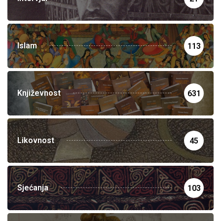
Islam
113
Književnost
631
Likovnost
45
Sjećanja
103