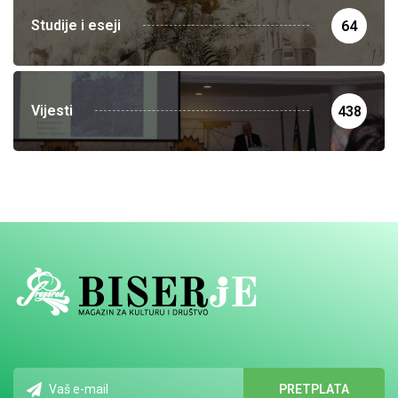
Studije i eseji
64
Vijesti
438