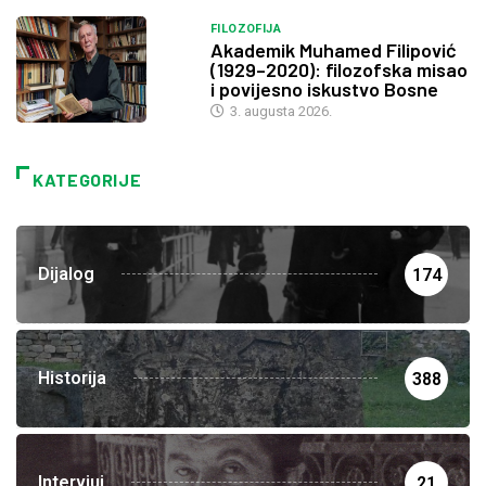
FILOZOFIJA
Akademik Muhamed Filipović
(1929–2020): filozofska misao
i povijesno iskustvo Bosne
3. augusta 2026.
KATEGORIJE
Dijalog
174
Historija
388
Intervjui
21