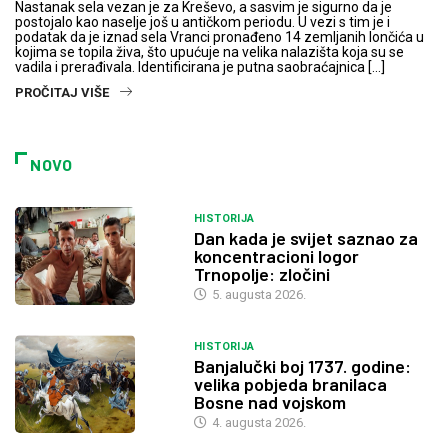
Nastanak sela vezan je za Kreševo, a sasvim je sigurno da je
postojalo kao naselje još u antičkom periodu. U vezi s tim je i
podatak da je iznad sela Vranci pronađeno 14 zemljanih lončića u
kojima se topila živa, što upućuje na velika nalazišta koja su se
vadila i prerađivala. Identificirana je putna saobraćajnica […]
PROČITAJ VIŠE
NOVO
HISTORIJA
Dan kada je svijet saznao za
koncentracioni logor
Trnopolje: zločini
5. augusta 2026.
HISTORIJA
Banjalučki boj 1737. godine:
velika pobjeda branilaca
Bosne nad vojskom
4. augusta 2026.