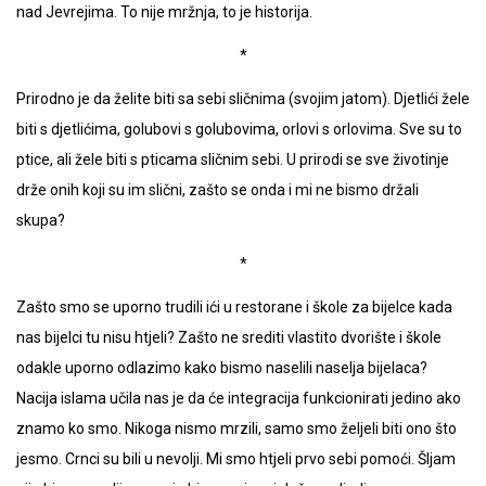
nad Jevrejima. To nije mržnja, to je historija.
*
Prirodno je da želite biti sa sebi sličnima (svojim jatom). Djetlići žele
biti s djetlićima, golubovi s golubovima, orlovi s orlovima. Sve su to
ptice, ali žele biti s pticama sličnim sebi. U prirodi se sve životinje
drže onih koji su im slični, zašto se onda i mi ne bismo držali
skupa?
*
Zašto smo se uporno trudili ići u restorane i škole za bijelce kada
nas bijelci tu nisu htjeli? Zašto ne srediti vlastito dvorište i škole
odakle uporno odlazimo kako bismo naselili naselja bijelaca?
Nacija islama učila nas je da će integracija funkcionirati jedino ako
znamo ko smo. Nikoga nismo mrzili, samo smo željeli biti ono što
jesmo. Crnci su bili u nevolji. Mi smo htjeli prvo sebi pomoći. Šljam