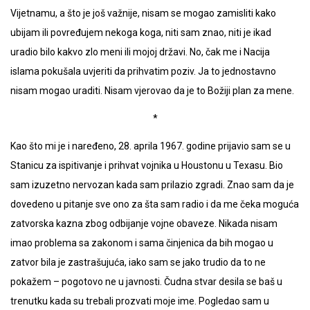
Vijetnamu, a što je još važnije, nisam se mogao zamisliti kako
ubijam ili povređujem nekoga koga, niti sam znao, niti je ikad
uradio bilo kakvo zlo meni ili mojoj državi. No, čak me i Nacija
islama pokušala uvjeriti da prihvatim poziv. Ja to jednostavno
nisam mogao uraditi. Nisam vjerovao da je to Božiji plan za mene.
*
Kao što mi je i naređeno, 28. aprila 1967. godine prijavio sam se u
Stanicu za ispitivanje i prihvat vojnika u Houstonu u Texasu. Bio
sam izuzetno nervozan kada sam prilazio zgradi. Znao sam da je
dovedeno u pitanje sve ono za šta sam radio i da me čeka moguća
zatvorska kazna zbog odbijanje vojne obaveze. Nikada nisam
imao problema sa zakonom i sama činjenica da bih mogao u
zatvor bila je zastrašujuća, iako sam se jako trudio da to ne
pokažem – pogotovo ne u javnosti. Čudna stvar desila se baš u
trenutku kada su trebali prozvati moje ime. Pogledao sam u