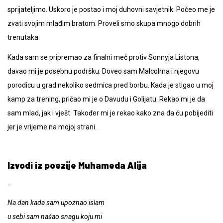
sprijateljimo. Uskoro je postao i moj duhovni savjetnik. Počeo me je
zvati svojim mlađim bratom. Proveli smo skupa mnogo dobrih
trenutaka.
Kada sam se pripremao za finalni meč protiv Sonnyja Listona,
davao mi je posebnu podršku. Doveo sam Malcolma i njegovu
porodicu u grad nekoliko sedmica pred borbu. Kada je stigao u moj
kamp za trening, pričao mi je o Davudu i Golijatu. Rekao mi je da
sam mlad, jak i vješt. Također mi je rekao kako zna da ću pobijediti
jer je vrijeme na mojoj strani.
Izvodi iz poezije Muhameda Alija
…
Na dan kada sam upoznao islam
u sebi sam našao snagu koju mi