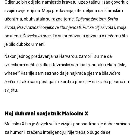
Odjenuo bih odijelo, namjestio kravatu, uzeo tašnu i išao govoriti o
svojim uvjerenjima. Moja predavanja, utemeljena na islamskim
učenjima, obuhvatala su razne teme:
Opijanje životom
,
Svrha
života
,
Pravi razlozi čovjekove zbunjenosti
,
Put ka cilju života
i, moja
omiljena,
Čovjekovo srce
. Ta su predavanja govorila o nečemu što
je bilo duboko u meni.
Nakon jednog predavanja na Harvardu, zamolili su me da
izrecitiram nešto kratko. Razmislio sam na trenutak i rekao: “Me,
wheee!” Kasnije sam saznao da je najkraća pjesma bila
Adam
had’em
. Tako sam postigao rekord i u poeziji – najkraća pjesma na
svijetu.
Moj duhovni savjetnik Malcolm X
Malcolm X bio je čovjek velike vizije i ponosa. Imao je dobar smisao
za humor i izraženu inteligenciju. Nije trebalo dugo da se