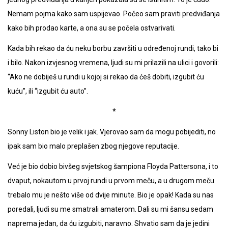
Nemam pojma kako sam uspijevao. Počeo sam praviti predviđanja
kako bih prodao karte, a ona su se počela ostvarivati.
Kada bih rekao da ću neku borbu završiti u određenoj rundi, tako bi
i bilo. Nakon izvjesnog vremena, ljudi su mi prilazili na ulici i govorili:
“Ako ne dobiješ u rundi u kojoj si rekao da ćeš dobiti, izgubit ću
kuću”, ili “izgubit ću auto”.
*
Sonny Liston bio je velik i jak. Vjerovao sam da mogu pobijediti, no
ipak sam bio malo preplašen zbog njegove reputacije.
Već je bio dobio bivšeg svjetskog šampiona Floyda Pattersona, i to
dvaput, nokautom u prvoj rundi u prvom meču, a u drugom meču
trebalo mu je nešto više od dvije minute. Bio je opak! Kada su nas
poredali, ljudi su me smatrali amaterom. Dali su mi šansu sedam
naprema jedan, da ću izgubiti, naravno. Shvatio sam da je jedini