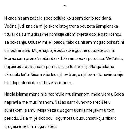
*
Nikada nisam zažalio zbog odluke koju sam donio tog dana.
Većina ljudi zna da mi je skoro istog trena oduzeta šampionska
titula i da su mu državne komisije širom svijeta odbile dati licencu
za boksanje. Oduzet mi je i pasoš, tako da nisam mogao boksati ni
u inostranstvu. Moje najbolje boksačke godine oduzete su mi.
Morao sam pronaći način da izdržavam sebe i porodicu. Međutim,
najjači udarac koji sam primio bilo je to što mi je Nacija islama
okrenula leđa. Nisam više bio njihov član, a njihovim članovima nije
bilo dopušteno da se druže sa mnom.
Nacija islama mene nije napravila muslimanom; moja vjera u Boga
napravila me muslimanom. Našao sam duhovno središte u
sunijskom islamu. Moja veza s Bogom učinila me jakim u tom
periodu. Dala mi je slobodu i sigurnost u budućnost koju nikako
drugačije ne bih mogao steći.