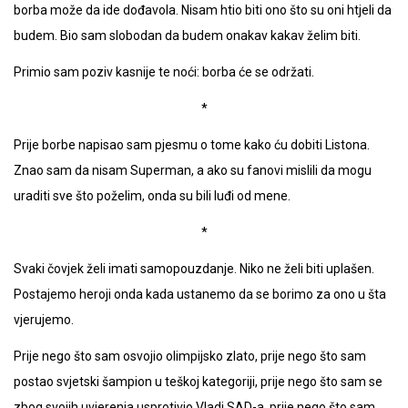
borba može da ide dođavola. Nisam htio biti ono što su oni htjeli da
budem. Bio sam slobodan da budem onakav kakav želim biti.
Primio sam poziv kasnije te noći: borba će se održati.
*
Prije borbe napisao sam pjesmu o tome kako ću dobiti Listona.
Znao sam da nisam Superman, a ako su fanovi mislili da mogu
uraditi sve što poželim, onda su bili luđi od mene.
*
Svaki čovjek želi imati samopouzdanje. Niko ne želi biti uplašen.
Postajemo heroji onda kada ustanemo da se borimo za ono u šta
vjerujemo.
Prije nego što sam osvojio olimpijsko zlato, prije nego što sam
postao svjetski šampion u teškoj kategoriji, prije nego što sam se
zbog svojih uvjerenja usprotivio Vladi SAD-a, prije nego što sam