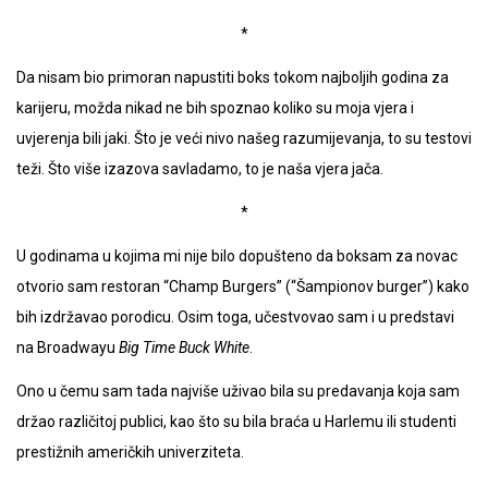
*
Da nisam bio primoran napustiti boks tokom najboljih godina za
karijeru, možda nikad ne bih spoznao koliko su moja vjera i
uvjerenja bili jaki. Što je veći nivo našeg razumijevanja, to su testovi
teži. Što više izazova savladamo, to je naša vjera jača.
*
U godinama u kojima mi nije bilo dopušteno da boksam za novac
otvorio sam restoran “Champ Burgers” (“Šampionov burger”) kako
bih izdržavao porodicu. Osim toga, učestvovao sam i u predstavi
na Broadwayu
Big Time Buck White
.
Ono u čemu sam tada najviše uživao bila su predavanja koja sam
držao različitoj publici, kao što su bila braća u Harlemu ili studenti
prestižnih američkih univerziteta.