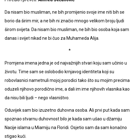
Da nisam bio musliman, ne bih promijenio svoje ime niti bih se
borio da širim mir, a ne bih ni značio mnogo velikom broju ljudi
širom svijeta. Da nisam bio musliman, ne bih bio osoba koja sam
danas i svijet nikad ne bi čuo za Muhameda Alija.
*
Promjena imena jedna je od najvažnijih stvari koju sam učinio u
životu. Time sam se oslobodio krnjavog identiteta koji su
robovlasnici nametnuli mojoj porodici tako što su mojim precima
oduzeli njihovo porodično ime, a dali im ime njihovih vlasnika kao
da nisu bili ljudi – nego vlasništvo.
Oduvijek sam bio izuzetno duhovna osoba. Ali prvi put kada sam
spoznao stvarnu duhovnost bilo je kada sam ušao u džamiju
Nacije islama u Miamiju na Floridi. Osjetio sam da sam konačno
stigao kući.