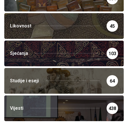
Likovnost
45
Sjećanja
103
Studije i eseji
64
Vijesti
438