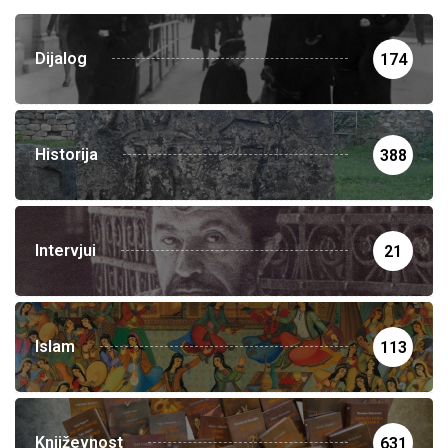
Dijalog
174
Historija
388
Intervjui
21
Islam
113
Književnost
631