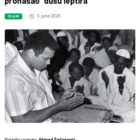
pronašao “dušu leptira”
3. juna 2020.
ISLAM
Priredio i preveo:
Ahmed Šečunović