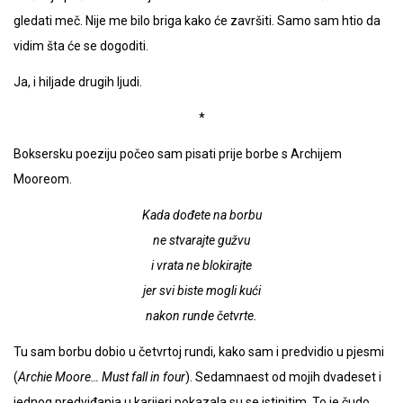
gledati meč. Nije me bilo briga kako će završiti. Samo sam htio da
vidim šta će se dogoditi.
Ja, i hiljade drugih ljudi.
*
Boksersku poeziju počeo sam pisati prije borbe s Archijem
Mooreom.
Kada dođete na borbu
ne stvarajte gužvu
i vrata ne blokirajte
jer svi biste mogli kući
nakon runde četvrte.
Tu sam borbu dobio u četvrtoj rundi, kako sam i predvidio u pjesmi
(
Archie Moore… Must fall in four
). Sedamnaest od mojih dvadeset i
jednog predviđanja u karijeri pokazala su se istinitim. To je čudo.