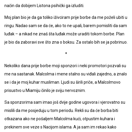
način da dobijem Listona psihički ga izluditi.
Moj plan bio je da ga toliko iživciram prije borbe da me poželi ubiti u
ringu. Nadao sam se da će, ako to ne upali, barem pomisliti da sam
luđak – a nikad ne znaš šta luđak može uraditi tokom borbe. Plan
je bio da zaboravi sve što zna o boksu. Za ostalo bih se ja pobrinuo.
*
Nekoliko dana prije borbe moji sponzori i neki promotori pozvali su
me na sastanak. Malcolma i mene stalno su viđali zajedno, a znalo
se i da je moj kuhar musliman. Ljudi su širili priče, a Malcolmovo
prisustvo u Miamiju činilo je sviju nervoznim.
Sa sponzorima sam imao još dvije godine ugovora i vjerovatno su
mislili da me posjeduju u tom periodu. Rekli su da će borba biti
otkazana ako ne pošaljem Malcolma kući, otpustim kuhara i
prekinem sve veze s Nacijom islama. A ja sam im rekao kako