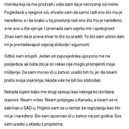
momka koji će me prozvati i vidio sam da je nervozniji od mene.
Pogledavši u njegove oči, shvatio sam da samo radi ono što mu je
naređeno, a i da svako u toj prostoriji radi ono što mu je naređeno,
a ne ono u šta vjeruje. I iznenada sam osjetio mir i spokojnost.
Znao sam da je prava stvar to što ću uraditi. To što sam učinio dalo
mi je prevladavajući osjećaj slobode i sigurnosti.
Odbio sam istupiti. Jedan od zapovjednika upozorio me na
posljedica, ali ništa što je on rekao nije moglo promijeniti moje
mišljenje. Da sam morao ići u zatvor, uradio bih to, jer da nisam
pratio svoja uvjerenja, nikada više ne bih bio slobodan.
Nekada čujem kako me drugi opisuju kao nekoga ko izvrdava
izazove. Nisam vrdao. Nisam pobjegao u Kanadu, a nisam se ni
sakrivao u SAD-u. Prijavio sam se u centar za regrutaciju kao što
mi je i naređeno. Bio sam spreman ići u zatvor na pet godina. Sve
sam uradio u skladu s propisima.