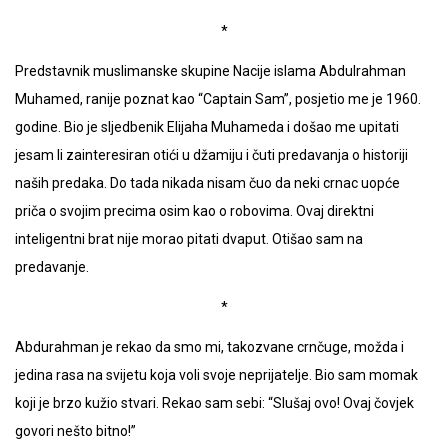
*
Predstavnik muslimanske skupine Nacije islama Abdulrahman
Muhamed, ranije poznat kao “Captain Sam”, posjetio me je 1960.
godine. Bio je sljedbenik Elijaha Muhameda i došao me upitati
jesam li zainteresiran otići u džamiju i čuti predavanja o historiji
naših predaka. Do tada nikada nisam čuo da neki crnac uopće
priča o svojim precima osim kao o robovima. Ovaj direktni
inteligentni brat nije morao pitati dvaput. Otišao sam na
predavanje.
*
Abdurahman je rekao da smo mi, takozvane crnčuge, možda i
jedina rasa na svijetu koja voli svoje neprijatelje. Bio sam momak
koji je brzo kužio stvari. Rekao sam sebi: “Slušaj ovo! Ovaj čovjek
govori nešto bitno!”