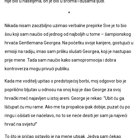
nije bio u naseljima; on je bio u srcima i dušama ljudi.
*
Nikada nisam zaozbiljno uzimao verbalne prepirke Sve je to bio
šou koji sam naučio od jednog od najboljih u tome – šampionskog
hrvača Gentlemana Georgea. Na početku svoje karijere, gostujući u
emisiji na radiju, imao sam priliku slušati Georgea, koji je nastupao
prije mene. Tada sam naučio kako samopromocija i dobra
kontroverza mogu privući publiku.
Kada me voditelj upitao o predstojećoj borbi, moj odgovor bio je
poprilično bljutav u odnosu na onoj koji je dao George za svoj
hrvački meč najavljen u istoj areni. George je rekao: “Ubit ću ga.
Iščupat ću mu rame. Ako me ta propalica ipak dobije, puzat ću po
ringu i ošišati se naćelavo, no to se neće desiti jer sam ja najveći
hrvač na svijetu!”
To što je pričao ostavilo je na mene utisak. Jedva sam čekao