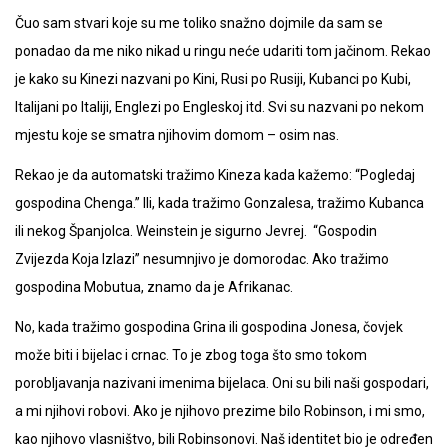
Čuo sam stvari koje su me toliko snažno dojmile da sam se
ponadao da me niko nikad u ringu neće udariti tom jačinom. Rekao
je kako su Kinezi nazvani po Kini, Rusi po Rusiji, Kubanci po Kubi,
Italijani po Italiji, Englezi po Engleskoj itd. Svi su nazvani po nekom
mjestu koje se smatra njihovim domom – osim nas.
Rekao je da automatski tražimo Kineza kada kažemo: “Pogledaj
gospodina Chenga.” Ili, kada tražimo Gonzalesa, tražimo Kubanca
ili nekog Španjolca. Weinstein je sigurno Jevrej. “Gospodin
Zvijezda Koja Izlazi” nesumnjivo je domorodac. Ako tražimo
gospodina Mobutua, znamo da je Afrikanac.
No, kada tražimo gospodina Grina ili gospodina Jonesa, čovjek
može biti i bijelac i crnac. To je zbog toga što smo tokom
porobljavanja nazivani imenima bijelaca. Oni su bili naši gospodari,
a mi njihovi robovi. Ako je njihovo prezime bilo Robinson, i mi smo,
kao njihovo vlasništvo, bili Robinsonovi. Naš identitet bio je određen