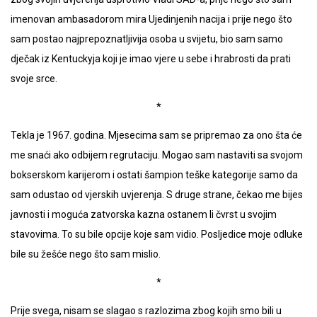
imenovan ambasadorom mira Ujedinjenih nacija i prije nego što
sam postao najprepoznatljivija osoba u svijetu, bio sam samo
dječak iz Kentuckyja koji je imao vjere u sebe i hrabrosti da prati
svoje srce.
*
Tekla je 1967. godina. Mjesecima sam se pripremao za ono šta će
me snaći ako odbijem regrutaciju. Mogao sam nastaviti sa svojom
bokserskom karijerom i ostati šampion teške kategorije samo da
sam odustao od vjerskih uvjerenja. S druge strane, čekao me bijes
javnosti i moguća zatvorska kazna ostanem li čvrst u svojim
stavovima. To su bile opcije koje sam vidio. Posljedice moje odluke
bile su žešće nego što sam mislio.
*
Prije svega, nisam se slagao s razlozima zbog kojih smo bili u