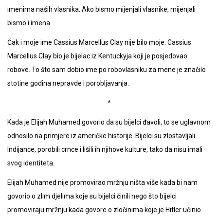
imenima naših vlasnika. Ako bismo mijenjali vlasnike, mijenjali
bismo i imena.
Čak i moje ime Cassius Marcellus Clay nije bilo moje. Cassius
Marcellus Clay bio je bijelac iz Kentuckyja koji je posjedovao
robove. To što sam dobio ime po robovlasniku za mene je značilo
stotine godina nepravde i porobljavanja.
*
Kada je Elijah Muhamed govorio da su bijelci đavoli, to se uglavnom
odnosilo na primjere iz američke historije. Bijelci su zlostavljali
Indijance, porobili crnce i lišili ih njihove kulture, tako da nisu imali
svog identiteta.
Elijah Muhamed nije promovirao mržnju ništa više kada bi nam
govorio o zlim djelima koje su bijelci činili nego što bijelci
promoviraju mržnju kada govore o zločinima koje je Hitler učinio