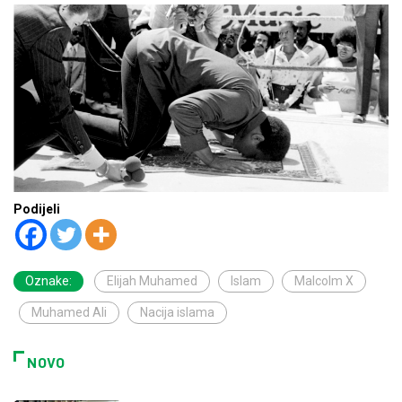
Podijeli
Oznake:
Elijah Muhamed
Islam
Malcolm X
Muhamed Ali
Nacija islama
NOVO