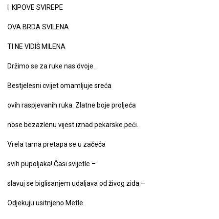
I KIPOVE SVIREPE
OVA BRDA SVILENA
TI NE VIDIŠ MILENA
Držimo se za ruke nas dvoje.
Bestjelesni cvijet omamljuje sreća
ovih raspjevanih ruka. Zlatne boje proljeća
nose bezazlenu vijest iznad pekarske peći.
Vrela tama pretapa se u začeća
svih pupoljaka! Časi svijetle –
slavuj se biglisanjem udaljava od živog zida –
Odjekuju usitnjeno Metle.