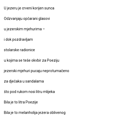
U jezeru je crveni korijen sunca
Odzvanjaju opčarani glasovi
u jezerskim mjehurima –
i dok pozdravljam
stolarske radionice
u kojima se teše okvbir za Poeziju
jezerski mjehuri pucaju neprotumačeno
za dječaka u sandalama
što pod rukom nosi litru mlijeka
Bila je to litra Poezije
Bila je to melanholija jezera oblivenog