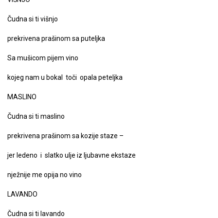
Čudna si ti višnjo
prekrivena prašinom sa puteljka
Sa mušicom pijem vino
kojeg nam u bokal toči opala peteljka
MASLINO
Čudna si ti maslino
prekrivena prašinom sa kozije staze –
jer ledeno i slatko ulje iz ljubavne ekstaze
nježnije me opija no vino
LAVANDO
Čudna si ti lavando