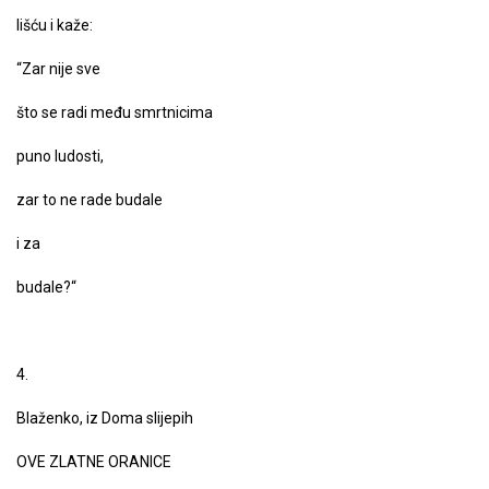
lišću i kaže:
“Zar nije sve
što se radi među smrtnicima
puno ludosti,
zar to ne rade budale
i za
budale?“
4.
Blaženko, iz Doma slijepih
OVE ZLATNE ORANICE