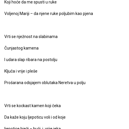
Koji hoće da me spusti u ruke
Voljenoj Mariji – da njene ruke poljubim kao pjena
Vrti se nježnost na slabinama
Čunjastog kamena
I udara slap ribara na postolju
Ključa i vrije i pleše
Prošarana odsjajem oblutaka Neretva u polju
Vrti se kockast kamen koji čeka
Da kaže koju ljepoticu voli i od koje
ljepotice bježi – huči i vrije jeka