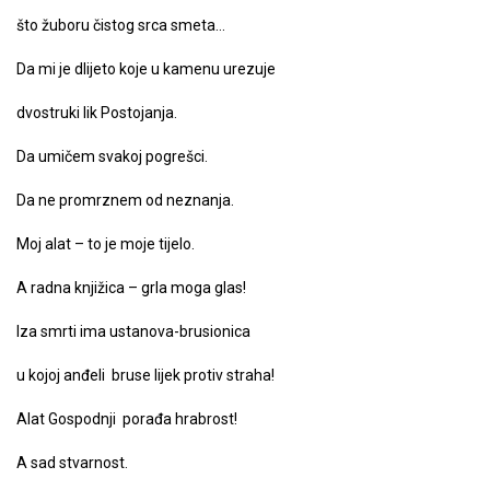
što žuboru čistog srca smeta…
Da mi je dlijeto koje u kamenu urezuje
dvostruki lik Postojanja.
Da umičem svakoj pogrešci.
Da ne promrznem od neznanja.
Moj alat – to je moje tijelo.
A radna knjižica – grla moga glas!
Iza smrti ima ustanova-brusionica
u kojoj anđeli bruse lijek protiv straha!
Alat Gospodnji porađa hrabrost!
A sad stvarnost.