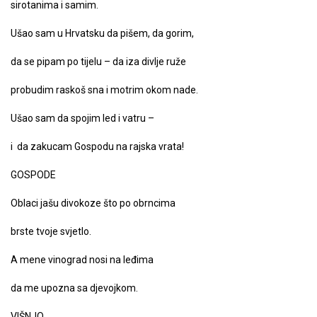
sirotanima i samim.
Ušao sam u Hrvatsku da pišem, da gorim,
da se pipam po tijelu – da iza divlje ruže
probudim raskoš sna i motrim okom nade.
Ušao sam da spojim led i vatru –
i da zakucam Gospodu na rajska vrata!
GOSPODE
Oblaci jašu divokoze što po obrncima
brste tvoje svjetlo.
A mene vinograd nosi na leđima
da me upozna sa djevojkom.
VIŠNJO