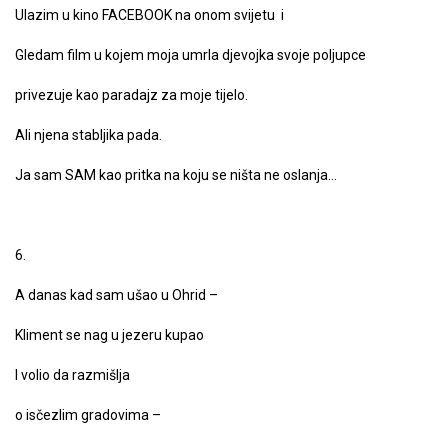
Ulazim u kino FACEBOOK na onom svijetu i
Gledam film u kojem moja umrla djevojka svoje poljupce
privezuje kao paradajz za moje tijelo.
Ali njena stabljika pada.
Ja sam SAM kao pritka na koju se ništa ne oslanja…
6.
A danas kad sam ušao u Ohrid –
Kliment se nag u jezeru kupao
I volio da razmišlja
o isčezlim gradovima –