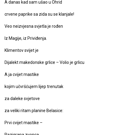
A danas kad sam ušao u Ohrid
crvene paprike sa zida su se klanjale!
Veo neizvjesna svjetla je rođen
Iz Magije, iz Priviđenja.
Klimentov svijet je
Dijalekt makedonske grlice – Volio je grlicu
A ja cvijet mastike
kojim učvršćujem lijep trenutak
za daleke svjetove
za veliki ritam planine Belasice:
Prvi cvijet mastike –
Razigrana zvonca