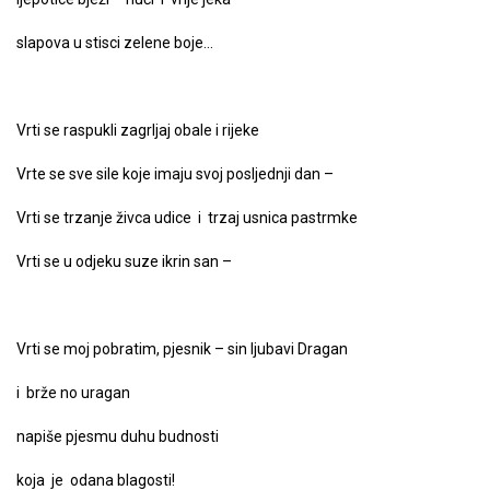
slapova u stisci zelene boje…
Vrti se raspukli zagrljaj obale i rijeke
Vrte se sve sile koje imaju svoj posljednji dan –
Vrti se trzanje živca udice i trzaj usnica pastrmke
Vrti se u odjeku suze ikrin san –
Vrti se moj pobratim, pjesnik – sin ljubavi Dragan
i brže no uragan
napiše pjesmu duhu budnosti
koja je odana blagosti!