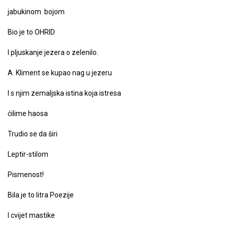
jabukinom bojom
Bio je to OHRID
I pljuskanje jezera o zelenilo.
A Kliment se kupao nag u jezeru
I s njim zemaljska istina koja istresa
ćilime haosa
Trudio se da širi
Leptir-stilom
Pismenost!
Bila je to litra Poezije
I cvijet mastike