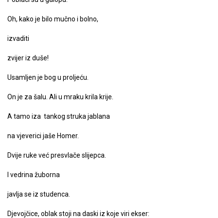
Oh, kako je bilo mučno i bolno,
izvaditi
zvijer iz duše!
Usamljen je bog u proljeću.
On je za šalu. Ali u mraku krila krije.
A tamo iza tankog struka jablana
na vjeverici jaše Homer.
Dvije ruke već presvlače slijepca.
I vedrina žuborna
javlja se iz studenca.
Djevojčice, oblak stoji na daski iz koje viri ekser: