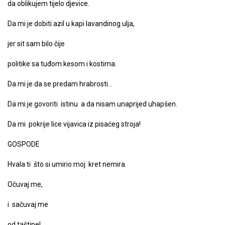
da oblikujem tijelo djevice.
Da mi je dobiti azil u kapi lavandinog ulja,
jer sit sam bilo čije
politike sa tuđom kesom i kostima.
Da mi je da se predam hrabrosti…
Da mi je govoriti istinu a da nisam unaprijed uhapšen.
Da mi pokrije lice vijavica iz pisaćeg stroja!
GOSPODE
Hvala ti što si umirio moj kret nemira.
Očuvaj me,
i sačuvaj me
od taštine!