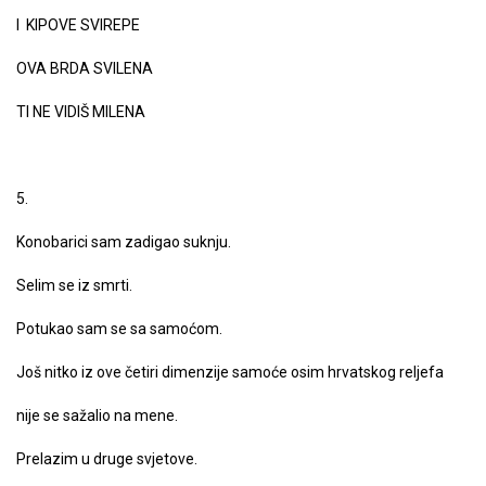
I KIPOVE SVIREPE
OVA BRDA SVILENA
TI NE VIDIŠ MILENA
5.
Konobarici sam zadigao suknju.
Selim se iz smrti.
Potukao sam se sa samoćom.
Još nitko iz ove četiri dimenzije samoće osim hrvatskog reljefa
nije se sažalio na mene.
Prelazim u druge svjetove.