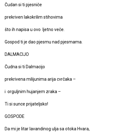
Čudan si ti pjesniče
prekriven lakokrilim stihovima
što ih napisa u ovo ljetno veče.
Gospod ti je dao pjesmu nad pjesmama.
DALMACIJO
Čudna si ti Dalmacijo
prekrivena milijunima arija cvrčaka –
i orguljnim hujanjem zraka –
Ti si sunce prijateljsko!
GOSPODE
Da mi je litar lavandinog ulja sa otoka Hvara,