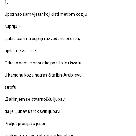
1.
Upoznao sam vjetar koji čisti metlom koziju
ćupriju –
Ljubio sam na ćupriji razvedenu pčelicu,
ujela me za srce!
Otkako sam je napustio pozlilo je i životu…
U kanjonu koza naglas čita Ibn-Arabijevu
strofu
„Zaklinjem se stvarnošću ljubavi
da je Ljubav uzrok svih ljubavi“.
Proljet prosijava jesen
i pali vatru za one što prate ljepotu –