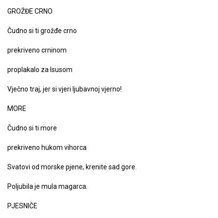
GROŽĐE CRNO
Čudno si ti grožđe crno
prekriveno crninom
proplakalo za Isusom
Vječno traj, jer si vjeri ljubavnoj vjerno!
MORE
Čudno si ti more
prekriveno hukom vihorca
Svatovi od morske pjene, krenite sad gore.
Poljubila je mula magarca.
PJESNIČE