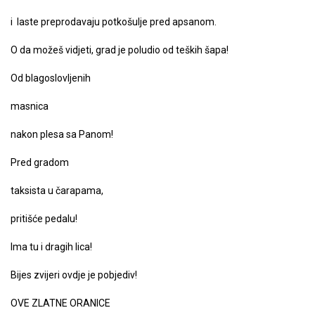
i laste preprodavaju potkošulje pred apsanom.
O da možeš vidjeti, grad je poludio od teških šapa!
Od blagoslovljenih
masnica
nakon plesa sa Panom!
Pred gradom
taksista u čarapama,
pritišće pedalu!
Ima tu i dragih lica!
Bijes zvijeri ovdje je pobjediv!
OVE ZLATNE ORANICE