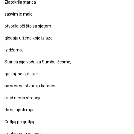
Zlatokrila starica
sasvim je malo
otvorila oči što sa sjetom
gledaju u žene koje izlaze
iz džamije.
Starica pije vodu sa Sumbul česme,
gutljaj po gutljaj –
na srcu se otvaraju katanci,
i sad nema strepnje
da se uputi raju…
Gutljaj po gutljaj
i oblaci su u galopu.