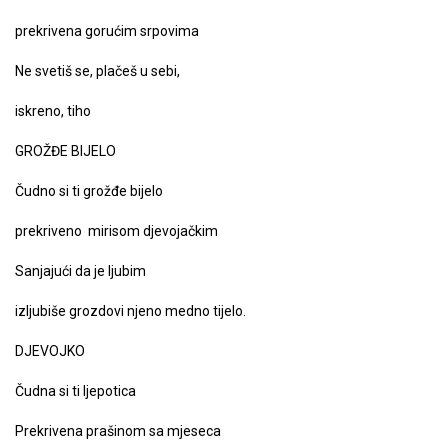
prekrivena gorućim srpovima
Ne svetiš se, plačeš u sebi,
iskreno, tiho
GROŽĐE BIJELO
Čudno si ti grožđe bijelo
prekriveno mirisom djevojačkim
Sanjajući da je ljubim
izljubiše grozdovi njeno medno tijelo.
DJEVOJKO
Čudna si ti ljepotica
Prekrivena prašinom sa mjeseca