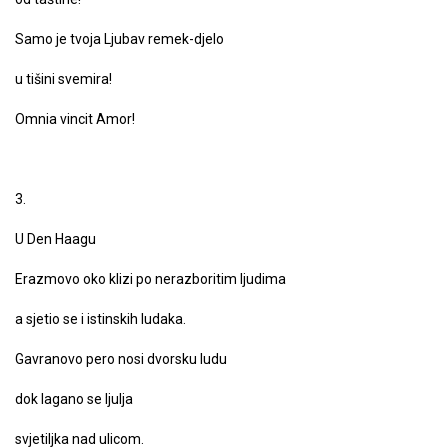
Samo je tvoja Ljubav remek-djelo
u tišini svemira!
Omnia vincit Amor!
3.
U Den Haagu
Erazmovo oko klizi po nerazboritim ljudima
a sjetio se i istinskih ludaka.
Gavranovo pero nosi dvorsku ludu
dok lagano se ljulja
svjetiljka nad ulicom.