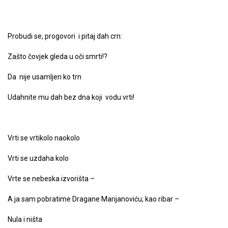
Probudi se, progovori i pitaj dah crn:
Zašto čovjek gleda u oči smrti!?
Da nije usamljen ko trn
Udahnite mu dah bez dna koji vodu vrti!
Vrti se vrtikolo naokolo
Vrti se uzdaha kolo
Vrte se nebeska izvorišta –
A ja sam pobratime Dragane Marijanoviću, kao ribar –
Nula i ništa