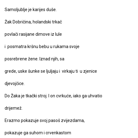
Samoljublje je karijes duše.
Žak Dobričina, holandski trkač
povlači rasijane dimove iz lule
i posmatra kršnu bebu u rukama svoje
posrebrene žene. Iznad njih, sa
grede, uske šunke se ljuljaju i virkaju ti u zjenice
djevojčice.
Do Žaka je tkački stroj. I on cvrkuće, iako ga uhvatio
drijemež.
Erazmo pokazuje svoj pasoš zvijezdama,
pokazuje ga suhom i crvenkastom