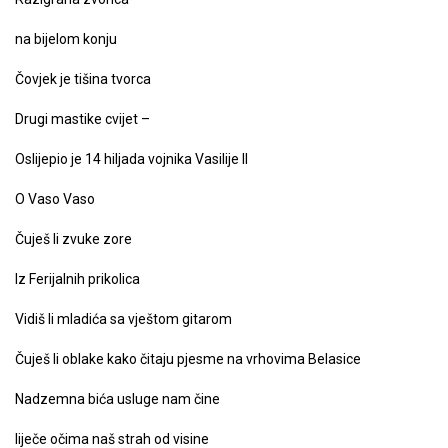
na bijelom konju
Čovjek je tišina tvorca
Drugi mastike cvijet –
Oslijepio je 14 hiljada vojnika Vasilije II
O Vaso Vaso
Čuješ li zvuke zore
Iz Ferijalnih prikolica
Vidiš li mladića sa vještom gitarom
Čuješ li oblake kako čitaju pjesme na vrhovima Belasice
Nadzemna bića usluge nam čine
liječe očima naš strah od visine