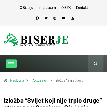
O Biserju
Impressum
O BZK
Kontakt
Naslovna
Aktuelno
Izložba “Svijet koji…
Izložba “Svijet koji nije trpio druge”