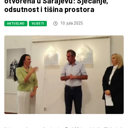
otvorena u Sarajevu: Sjećanje,
odsutnost i tišina prostora
10. jula 2025.
AKTUELNO
VIJESTI