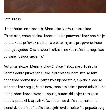
Foto: Press
Historičarka umjetnosti dr. Alma Leka izložbu opisuje kao:
“Prostorno, emocionalno i konceptualno putovanje kroz ono što je
ostalo, kada je čovjek istjeran, a prostor nijemo progovorio. Kuće
postaju svjedoci. Ova izložba ih otkriva, ne kao ruševine, nego kao
upisane nosioce sjećanja.”
Autorica izložbe, Merima Ivković, ističe: “Izložba je u Tuzli bila
veoma dobro prihvaćena. Iako je prožeta tišinom, isto se tako
odnosimo prema tim kućama koje njemo stoje, svjedoče, dok se
krećemo kroz regiju, često nesvjesno prolazimo pored takvih kuća
– pogledom kroz prozor autobusa, automobila,vjerujem kada
budete prolazili kraj ovih kuća, nadam se da će vas, makar na
trenutak, dotaći nešto što ste osjetili ovdje, nešto što pripada ovoj