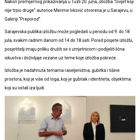
Nakon premijernog prikazivanja u Tuzli 20. juna, izložba “Svijet koji
nije trpio druge” autorice Merime Ivković otvorena je u Sarajevu, u
Galeriji “Preporod”.
Sarajevska publika izložbu može pogledati u periodu od 9. do 18.
jula, svakim radnim danom od 14 do 18 sati. Pored posjete izložbi,
posjetitelji imaju priliku družiti se s umjetnicom i podijeliti lična
iskustva i doživljaje vezane uz teme koje izložba pokreće.
Izložba je nadahnuta temama raseljeništva, gubitka i tišine
prostora, koji je više od toga, koji je gubitak i identiteta, objektima
koji su ostali iza ljudi.