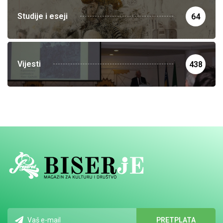
Studije i eseji
64
Vijesti
438