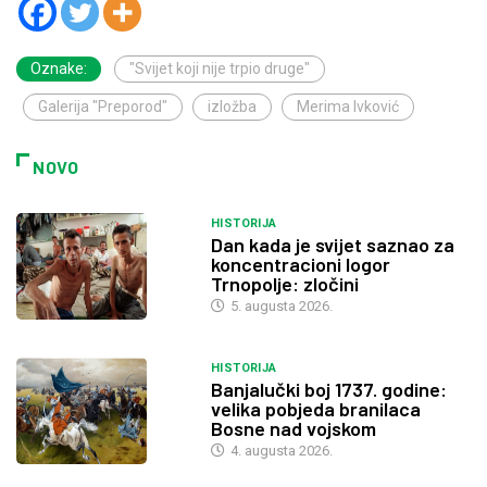
Oznake:
"Svijet koji nije trpio druge"
Galerija "Preporod"
izložba
Merima Ivković
NOVO
HISTORIJA
Dan kada je svijet saznao za
koncentracioni logor
Trnopolje: zločini
5. augusta 2026.
HISTORIJA
Banjalučki boj 1737. godine:
velika pobjeda branilaca
Bosne nad vojskom
4. augusta 2026.