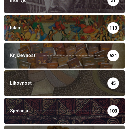
Intervjui
21
Islam
113
Književnost
631
Likovnost
45
Sjećanja
103