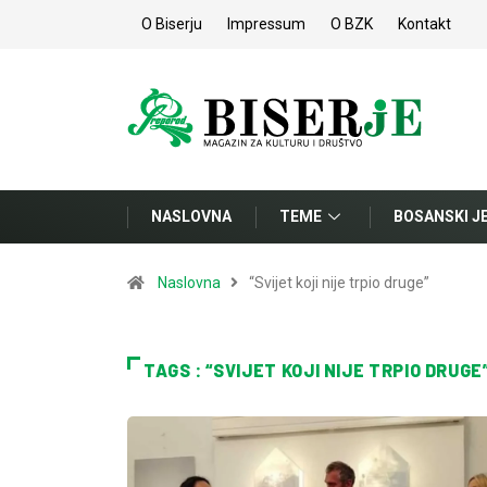
O Biserju
Impressum
O BZK
Kontakt
NASLOVNA
TEME
BOSANSKI J
Naslovna
“Svijet koji nije trpio druge”
TAGS : “SVIJET KOJI NIJE TRPIO DRUGE