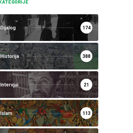
KATEGORIJE
Dijalog
174
Historija
388
Intervjui
21
Islam
113