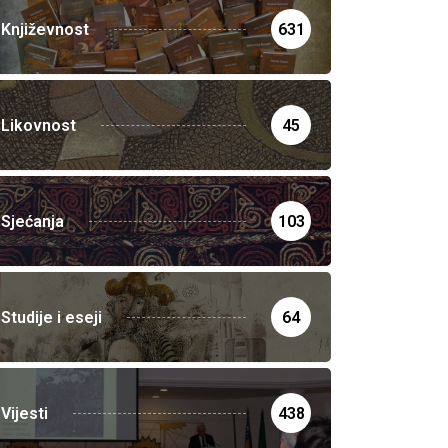
Književnost
631
Likovnost
45
Sjećanja
103
Studije i eseji
64
Vijesti
438