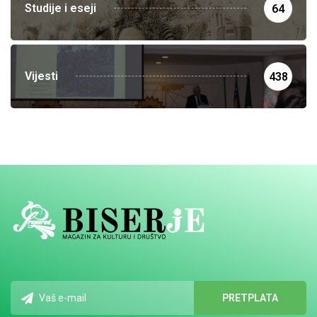
Studije i eseji
64
Vijesti
438