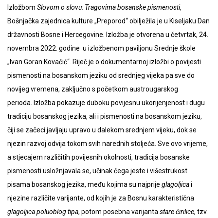
Izložbom
Slovom o slovu: Tragovima bosanske pismenosti
,
Bošnjačka zajednica kulture „Preporod“ obilježila je u Kiseljaku Dan
državnosti Bosne i Hercegovine. Izložba je otvorena u četvrtak, 24.
novembra 2022. godine u izložbenom paviljonu Srednje škole
„Ivan Goran Kovačić“. Riječ je o dokumentarnoj izložbi o povijesti
pismenosti na bosanskom jeziku od srednjeg vijeka pa sve do
novijeg vremena, zaključno s početkom austrougarskog
perioda. Izložba pokazuje duboku povijesnu ukorijenjenost i dugu
tradiciju bosanskog jezika, ali i pismenosti na bosanskom jeziku,
čiji se začeci javljaju upravo u dalekom srednjem vijeku, dok se
njezin razvoj odvija tokom svih narednih stoljeća. Sve ovo vrijeme,
a stjecajem različitih povijesnih okolnosti, tradicija bosanske
pismenosti usložnjavala se, učinak čega jeste i višestrukost
pisama bosanskog jezika, među kojima su najprije
glagoljica
i
njezine različite varijante, od kojih je za Bosnu karakteristična
glagoljica poluoblog tipa
, potom posebna varijanta
stare ćirilice
, tzv.