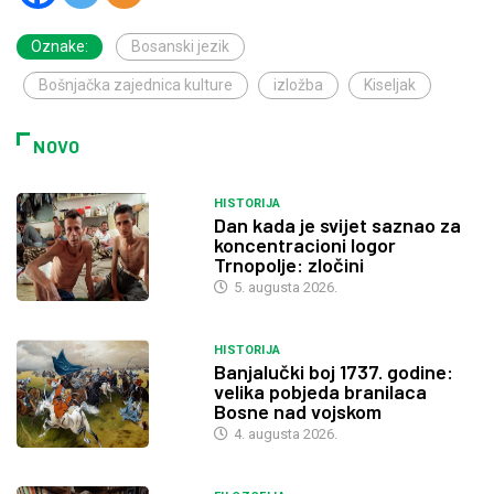
Oznake:
Bosanski jezik
Bošnjačka zajednica kulture
izložba
Kiseljak
NOVO
HISTORIJA
Dan kada je svijet saznao za
koncentracioni logor
Trnopolje: zločini
5. augusta 2026.
HISTORIJA
Banjalučki boj 1737. godine:
velika pobjeda branilaca
Bosne nad vojskom
4. augusta 2026.