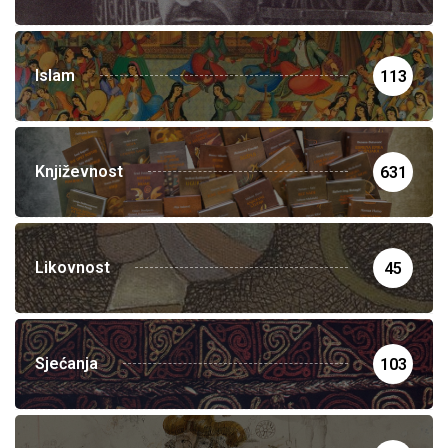
Islam
113
Književnost
631
Likovnost
45
Sjećanja
103