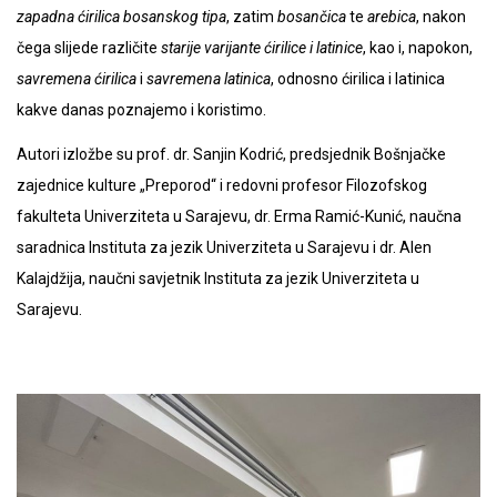
zapadna ćirilica bosanskog tipa
, zatim
bosančica
te
arebica
, nakon
čega slijede različite
starije varijante ćirilice i latinice
, kao i, napokon,
savremena ćirilica
i
savremena latinica
, odnosno ćirilica i latinica
kakve danas poznajemo i koristimo.
Autori izložbe su prof. dr. Sanjin Kodrić, predsjednik Bošnjačke
zajednice kulture „Preporod“ i redovni profesor Filozofskog
fakulteta Univerziteta u Sarajevu, dr. Erma Ramić-Kunić, naučna
saradnica Instituta za jezik Univerziteta u Sarajevu i dr. Alen
Kalajdžija, naučni savjetnik Instituta za jezik Univerziteta u
Sarajevu.