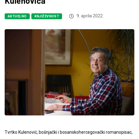
Kulenovića
9. aprila 2022.
AKTUELNO
KNJIŽEVNOST
Tvrtko Kulenović, bošnjački i bosanskohercegovački romanopisac,