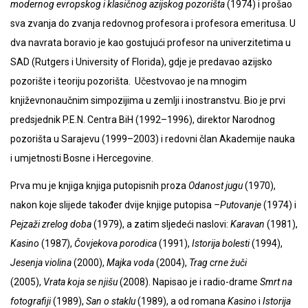
modernog evropskog i klasičnog azijskog pozorišta
(1974) i prošao
sva zvanja do zvanja redovnog profesora i profesora emeritusa. U
dva navrata boravio je kao gostujući profesor na univerzitetima u
SAD (Rutgers i University of Florida), gdje je predavao azijsko
pozorište i teoriju pozorišta. Učestvovao je na mnogim
književnonaučnim simpozijima u zemlji i inostranstvu. Bio je prvi
predsjednik P.E.N. Centra BiH (1992
–
1996), direktor Narodnog
pozorišta u Sarajevu (1999
–
2003) i redovni član Akademije nauka
i umjetnosti Bosne i Hercegovine.
Prva mu je knjiga knjiga putopisnih proza
Odanost jugu
(1970),
nakon koje slijede također dvije knjige putopisa
–
Putovanje
(1974) i
Pejzaži zrelog doba
(1979), a zatim sljedeći naslovi:
Karavan
(1981),
Kasino
(1987),
Čovjekova porodica
(1991),
Istorija bolesti
(1994),
Jesenja violina
(2000),
Majka voda
(2004),
Trag crne žuči
(2005),
Vrata koja se njišu
(2008).
Napisao je i radio-drame
Smrt na
fotografiji
(1989),
San o staklu
(1989), a od romana
Kasino
i
Istorija