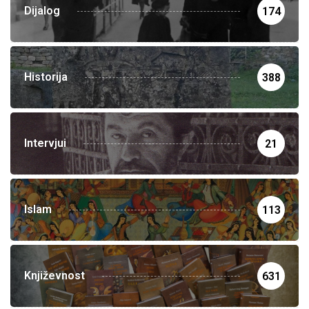
Dijalog
174
Historija
388
Intervjui
21
Islam
113
Književnost
631