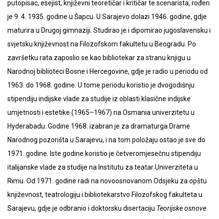
putopisac, esejist, književni teoretičar i kritičar te scenarista, rođen
je 9. 4. 1935. godine u Šapcu. U Sarajevo dolazi 1946. godine, gdje
maturira u Drugoj gimnaziji. Studirao je i dipomirao jugoslavensku i
svjetsku književnost na Filozofskom fakultetu u Beogradu. Po
završetku rata zaposlio se kao bibliotekar za stranu knjigu u
Narodnoj biblioteci Bosne i Hercegovine, gdje je radio u periodu od
1963. do 1968. godine. U tome periodu koristio je dvogodišnju
stipendiju indijske vlade za studije iz oblasti klasične indijske
umjetnosti i estetike (1965
–
1967) na Osmania univerzitetu u
Hyderabadu. Godine 1968. izabran je za dramaturga Drame
Narodnog pozorišta u Sarajevu, i na tom položaju ostao je sve do
1971. godine. Iste godine koristio je četveromjesečnu stipendiju
italijanske vlade za studije na Institutu za teatar Univerziteta u
Rimu. Od 1971. godine radi na novoosnovanom Odsjeku za opštu
književnost, teatrologiju i bibliotekarstvo Filozofskog fakulteta u
Sarajevu, gdje je odbranio i doktorsku disertaciju
Teorijske osnove