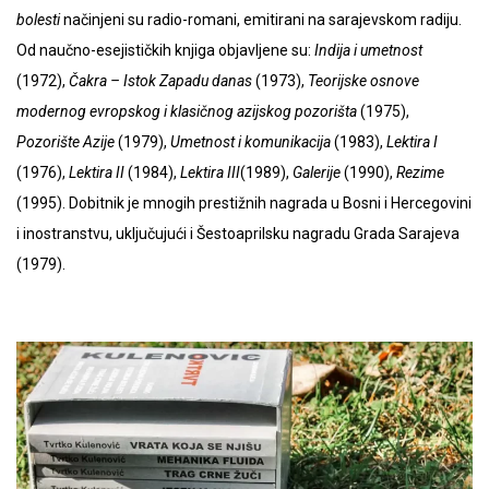
bolesti
načinjeni su radio-romani, emitirani na sarajevskom radiju.
Od naučno-esejističkih knjiga objavljene su:
Indija i umetnost
(1972),
Čakra
– Istok Zapadu danas
(1973),
Teorijske osnove
modernog evropskog i klasičnog azijskog pozorišta
(1975),
Pozorište Azije
(1979),
Umetnost i komunikacija
(1983),
Lektira I
(1976),
Lektira II
(1984),
Lektira III
(1989),
Galerije
(1990),
Rezime
(1995). Dobitnik je mnogih prestižnih nagrada u Bosni i Hercegovini
i inostranstvu, uključujući i Šestoaprilsku nagradu Grada Sarajeva
(1979).