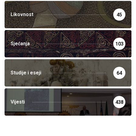
Likovnost
45
Sjećanja
103
Studije i eseji
64
Vijesti
438