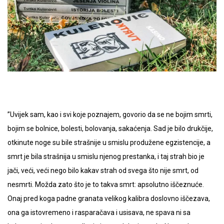
”Uvijek sam, kao i svi koje poznajem, govorio da se ne bojim smrti,
bojim se bolnice, bolesti, bolovanja, sakaćenja. Sad je bilo drukčije,
otkinute noge su bile strašnije u smislu produžene egzistencije, a
smrt je bila strašnija u smislu njenog prestanka, i taj strah bio je
jači, veći, veći nego bilo kakav strah od svega što nije smrt, od
nesmrti. Možda zato što je to takva smrt: apsolutno iščeznuće.
Onaj pred koga padne granata velikog kalibra doslovno iščezava,
ona ga istovremeno i rasparačava i usisava, ne spava ni sa