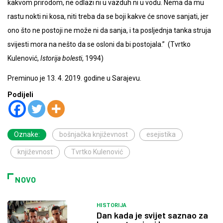
kakvom prirodom, ne odlazi ni u vazduh ni u vodu. Nema da mu
rastu nokti ni kosa, niti treba da se boji kakve će snove sanjati, jer
ono što ne postoji ne može ni da sanja, i ta posljednja tanka struja
svijesti mora na nešto da se osloni da bi postojala.”
(Tvrtko
Kulenović,
Istorija bolesti
, 1994)
Preminuo je 13. 4. 2019. godine u Sarajevu.
Podijeli
Oznake:
bošnjačka književnost
esejistika
književnost
Tvrtko Kulenović
NOVO
HISTORIJA
Dan kada je svijet saznao za