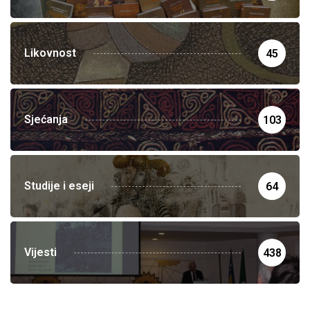
Likovnost
45
Sjećanja
103
Studije i eseji
64
Vijesti
438