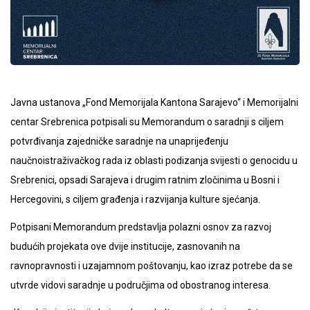
Javna ustanova „Fond Memorijala Kantona Sarajevo“ i Memorijalni
centar Srebrenica potpisali su Memorandum o saradnji s ciljem
potvrđivanja zajedničke saradnje na unaprijeđenju
naučnoistraživačkog rada iz oblasti podizanja svijesti o genocidu u
Srebrenici, opsadi Sarajeva i drugim ratnim zločinima u Bosni i
Hercegovini, s ciljem građenja i razvijanja kulture sjećanja.
Potpisani Memorandum predstavlja polazni osnov za razvoj
budućih projekata ove dvije institucije, zasnovanih na
ravnopravnosti i uzajamnom poštovanju, kao izraz potrebe da se
utvrde vidovi saradnje u područjima od obostranog interesa.