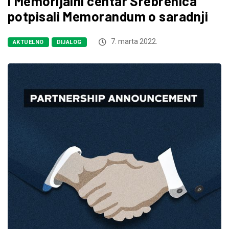
i Memorijalni centar Srebrenica
potpisali Memorandum o saradnji
7. marta 2022.
AKTUELNO
DIJALOG