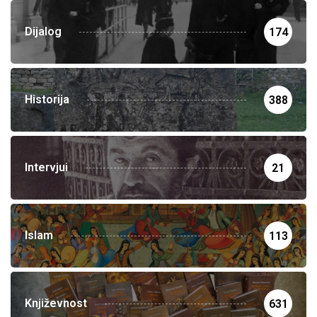
Dijalog
174
Historija
388
Intervjui
21
Islam
113
Književnost
631