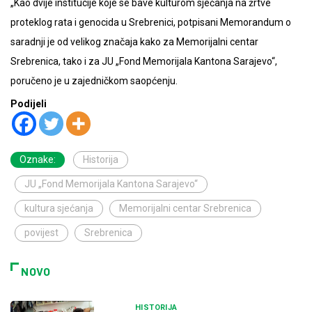
„Kao dvije institucije koje se bave kulturom sjećanja na žrtve
proteklog rata i genocida u Srebrenici, potpisani Memorandum o
saradnji je od velikog značaja kako za Memorijalni centar
Srebrenica, tako i za JU „Fond Memorijala Kantona Sarajevo“,
poručeno je u zajedničkom saopćenju.
Podijeli
Oznake:
Historija
JU „Fond Memorijala Kantona Sarajevo“
kultura sjećanja
Memorijalni centar Srebrenica
povijest
Srebrenica
NOVO
HISTORIJA