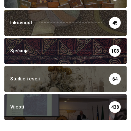
Likovnost
45
Sjećanja
103
Studije i eseji
64
Vijesti
438