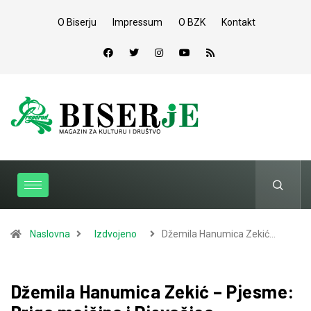
O Biserju
Impressum
O BZK
Kontakt
Naslovna
Izdvojeno
Džemila Hanumica Zekić…
Džemila Hanumica Zekić – Pjesme: