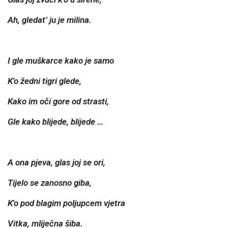
Ah, gledat’ ju je milina.
I gle muškarce kako je samo
K'o žedni tigri glede,
Kako im oči gore od strasti,
Gle kako blijede, blijede …
A ona pjeva, glas joj se ori,
Tijelo se zanosno giba,
K'o pod blagim poljupcem vjetra
Vitka, mliječna šiba.