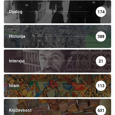
Dijalog
174
Historija
388
Intervjui
21
Islam
113
Književnost
631