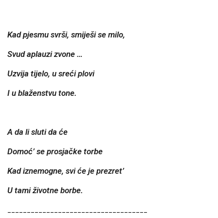
Kad pjesmu svrši, smiješi se milo,
Svud aplauzi zvone …
Uzvija tijelo, u sreći plovi
I u blaženstvu tone.
A da li sluti da će
Domoć’ se prosjačke torbe
Kad iznemogne, svi će je prezret’
U tami životne borbe.
____________________________________