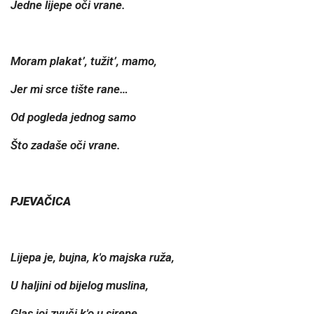
Jedne lijepe oči vrane.
Moram plakat’, tužit’, mamo,
Jer mi srce tište rane…
Od pogleda jednog samo
Što zadaše oči vrane.
PJEVAČICA
Lijepa je, bujna, k'o majska ruža,
U haljini od bijelog muslina,
Glas joj zvuči k'o u sirene,