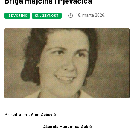
Briga majčina i Pjevačica
18. marta 2026.
IZDVOJENO
KNJIŽEVNOST
Priredio: mr. Alen Zečević
Džemila Hanumica Zekić