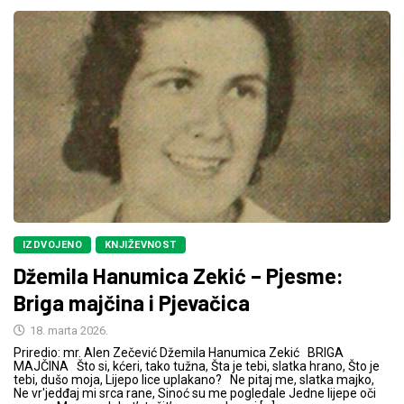
IZDVOJENO
KNJIŽEVNOST
Džemila Hanumica Zekić – Pjesme:
Briga majčina i Pjevačica
18. marta 2026.
Priredio: mr. Alen Zečević Džemila Hanumica Zekić BRIGA
MAJČINA Što si, kćeri, tako tužna, Šta je tebi, slatka hrano, Što je
tebi, dušo moja, Lijepo lice uplakano? Ne pitaj me, slatka majko,
Ne vr'jedđaj mi srca rane, Sinoć su me pogledale Jedne lijepe oči