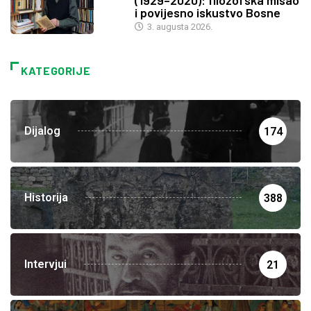
(1929–2020): filozofska misao
i povijesno iskustvo Bosne
3. augusta 2026.
KATEGORIJE
Dijalog
174
Historija
388
Intervjui
21