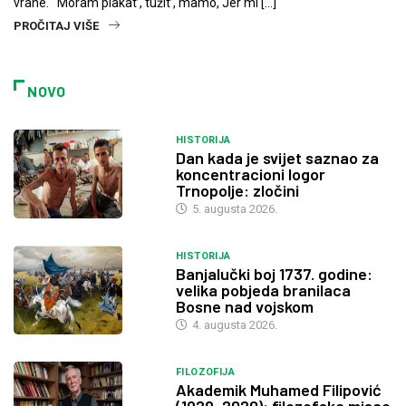
vrane. Moram plakat’, tužit’, mamo, Jer mi […]
PROČITAJ VIŠE
NOVO
HISTORIJA
Dan kada je svijet saznao za
koncentracioni logor
Trnopolje: zločini
5. augusta 2026.
HISTORIJA
Banjalučki boj 1737. godine:
velika pobjeda branilaca
Bosne nad vojskom
4. augusta 2026.
FILOZOFIJA
Akademik Muhamed Filipović