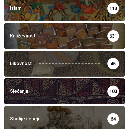
Islam
113
Književnost
631
Likovnost
45
Sjećanja
103
Studije i eseji
64