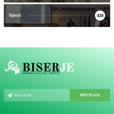
Vijesti
438