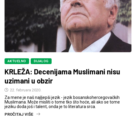
AKTUELNO
DIJALOG
KRLEŽA: Decenijama Muslimani nisu
uzimani u obzir
22. februara 2020.
Za mene je naš najljepši jezik - jezik bosanskohercegovačkih
Muslimana. Može misliti o tome tko što hoće, ali ako se tome
jeziku doda još i talent, onda je to literatura srca.
PROČITAJ VIŠE