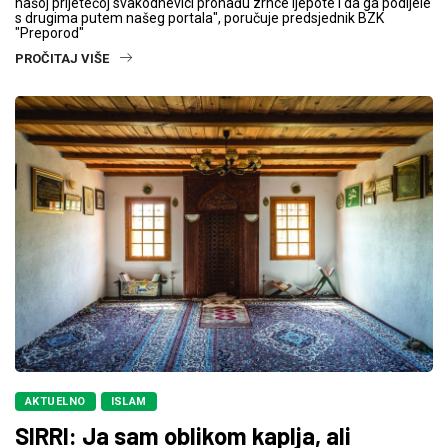
našoj prijetećoj svakodnevici pronađu zrnce ljepote i da ga podijele
s drugima putem našeg portala", poručuje predsjednik BZK
"Preporod"
PROČITAJ VIŠE
AKTUELNO
ISLAM
SIRRI: Ja sam oblikom kaplja, ali