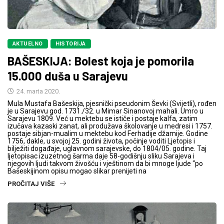
AKTUELNO
HISTORIJA
BAŠESKIJA: Bolest koja je pomorila
15.000 duša u Sarajevu
24. marta 2020.
Mula Mustafa Bašeskija, pjesnički pseudonim Ševki (Svijetli), rođen
je u Sarajevu god. 1731./32. u Mimar Sinanovoj mahali. Umro u
Sarajevu 1809. Već u mektebu se ističe i postaje kalfa, zatim
izučava kazaski zanat, ali produžava školovanje u medresi i 1757.
postaje sibjan-mualim u mektebu kod Ferhadije džamije. Godine
1756, dakle, u svojoj 25. godini života, počinje voditi Ljetopis i
bilježiti događaje, uglavnom sarajevske, do 1804/05. godine. Taj
ljetopisac izuzetnog šarma daje 58-godišnju sliku Sarajeva i
njegovih ljudi takvom živošću i vještinom da bi mnoge ljude “po
Bašeskijinom opisu mogao slikar prenijeti na
PROČITAJ VIŠE