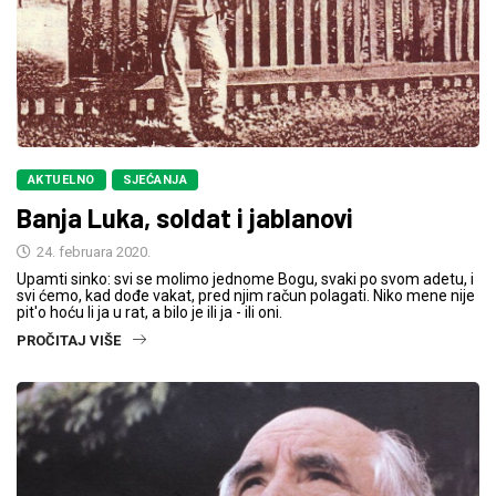
AKTUELNO
SJEĆANJA
Banja Luka, soldat i jablanovi
24. februara 2020.
Upamti sinko: svi se molimo jednome Bogu, svaki po svom adetu, i
svi ćemo, kad dođe vakat, pred njim račun polagati. Niko mene nije
pit'o hoću li ja u rat, a bilo je ili ja - ili oni.
PROČITAJ VIŠE