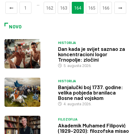
…
1
162
163
164
165
166
NOVO
HISTORIJA
Dan kada je svijet saznao za
koncentracioni logor
Trnopolje: zločini
5. augusta 2026.
HISTORIJA
Banjalučki boj 1737. godine:
velika pobjeda branilaca
Bosne nad vojskom
4. augusta 2026.
FILOZOFIJA
Akademik Muhamed Filipović
(1929–2020): filozofska misao