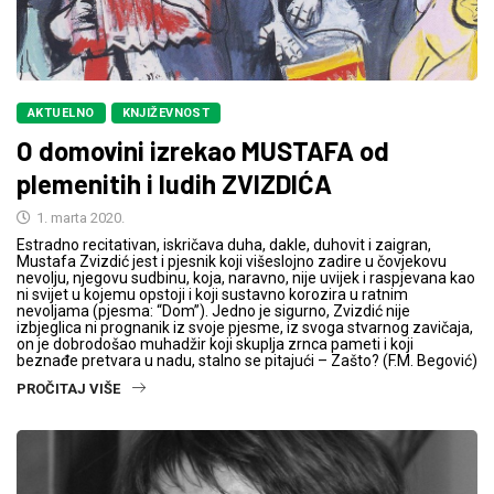
AKTUELNO
KNJIŽEVNOST
O domovini izrekao MUSTAFA od
plemenitih i ludih ZVIZDIĆA
1. marta 2020.
Estradno recitativan, iskričava duha, dakle, duhovit i zaigran,
Mustafa Zvizdić jest i pjesnik koji višeslojno zadire u čovjekovu
nevolju, njegovu sudbinu, koja, naravno, nije uvijek i raspjevana kao
ni svijet u kojemu opstoji i koji sustavno korozira u ratnim
nevoljama (pjesma: “Dom”). Jedno je sigurno, Zvizdić nije
izbjeglica ni prognanik iz svoje pjesme, iz svoga stvarnog zavičaja,
on je dobrodošao muhadžir koji skuplja zrnca pameti i koji
beznađe pretvara u nadu, stalno se pitajući – Zašto? (F.M. Begović)
PROČITAJ VIŠE