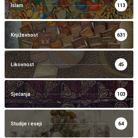
Islam
113
Književnost
631
Likovnost
45
Sjećanja
103
Studije i eseji
64