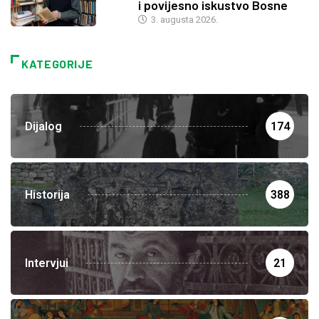
i povijesno iskustvo Bosne
3. augusta 2026.
KATEGORIJE
Dijalog
174
Historija
388
Intervjui
21