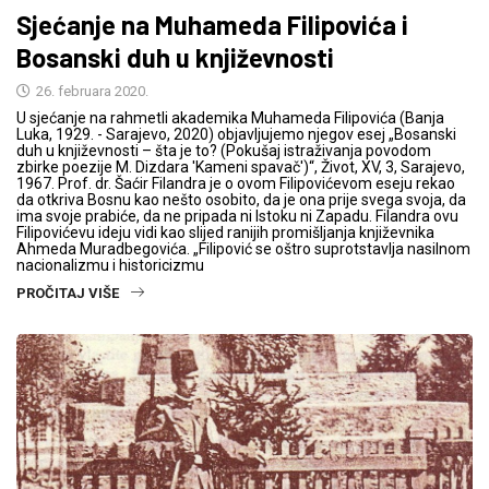
Sjećanje na Muhameda Filipovića i
Bosanski duh u književnosti
26. februara 2020.
U sjećanje na rahmetli akademika Muhameda Filipovića (Banja
Luka, 1929. - Sarajevo, 2020) objavljujemo njegov esej „Bosanski
duh u književnosti – šta je to? (Pokušaj istraživanja povodom
zbirke poezije M. Dizdara 'Kameni spavač')“, Život, XV, 3, Sarajevo,
1967. Prof. dr. Šaćir Filandra je o ovom Filipovićevom eseju rekao
da otkriva Bosnu kao nešto osobito, da je ona prije svega svoja, da
ima svoje prabiće, da ne pripada ni Istoku ni Zapadu. Filandra ovu
Filipovićevu ideju vidi kao slijed ranijih promišljanja književnika
Ahmeda Muradbegovića. „Filipović se oštro suprotstavlja nasilnom
nacionalizmu i historicizmu
PROČITAJ VIŠE