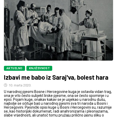
AKTUELNO
KNJIŽEVNOST
Izbavi me babo iz Saraj'va, bolest hara
10. marta 2020.
U narodnoj pjesmi Bosne i Hercegovine kuga je ostavila vidan trag,
ona je vrlo često subjekt lirske pjesme, ona se često spominje i u
epici. Pojam kuge, onakav kakav se je usjekao u narodnu dušu,
najbolje se očituje baš u narodnoj pjesmi sva tri naroda u Bosni i
Hercegovini. Pjesnički opisi kuge u Bosni i Hercegovini su, razumije
se, kao historijski dokumenat, radi anahronizama i pleonazama,
slabe vrijednosti, ali unatoč tomu pružaju prilično jasnu sliku o