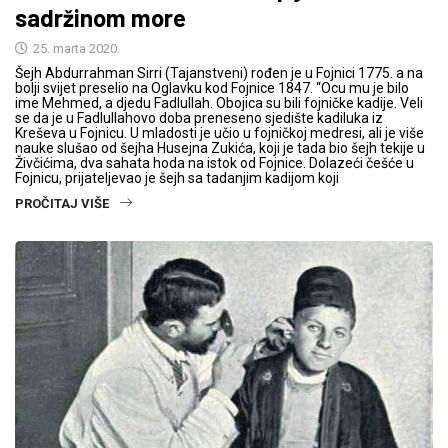
sadržinom more
25. marta 2020.
Šejh Abdurrahman Sirri (Tajanstveni) rođen je u Fojnici 1775. a na
bolji svijet preselio na Oglavku kod Fojnice 1847. “Ocu mu je bilo
ime Mehmed, a djedu Fadlullah. Obojica su bili fojničke kadije. Veli
se da je u Fadlullahovo doba preneseno sjedište kadiluka iz
Kreševa u Fojnicu. U mladosti je učio u fojničkoj medresi, ali je više
nauke slušao od šejha Husejna Zukića, koji je tada bio šejh tekije u
Živčićima, dva sahata hoda na istok od Fojnice. Dolazeći češće u
Fojnicu, prijateljevao je šejh sa tadanjim kadijom koji
PROČITAJ VIŠE