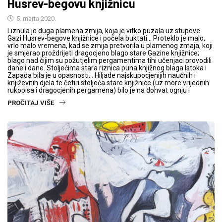
Husrev-begovu knjižnicu
5. marta 2020.
Liznula je duga plamena zmija, koja je vitko puzala uz stupove
Gazi Husrev-begove knjižnice i počela buktati… Proteklo je malo,
vrlo malo vremena, kad se zmija pretvorila u plamenog zmaja, koji
je smjerao proždrijeti dragocjeno blago stare Gazine knjižnice;
blago nad čijim su požutjelim pergamentima tihi učenjaci provodili
dane i dane. Stoljećima stara riznica puna knjižnog blaga Istoka i
Zapada bila je u opasnosti… Hiljade najskupocjenijih naučnih i
književnih djela te četiri stoljeća stare knjižnice (uz more vrijednih
rukopisa i dragocjenih pergamena) bilo je na dohvat ognju i
PROČITAJ VIŠE