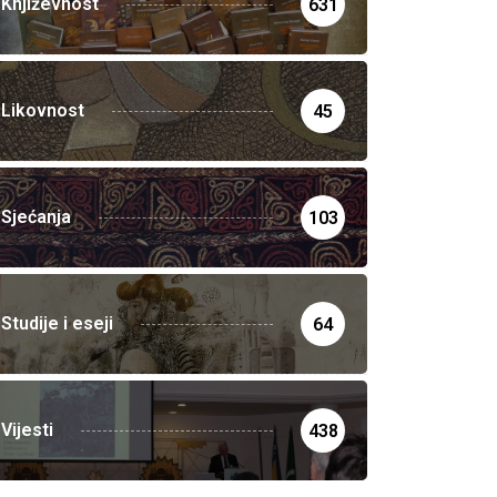
Književnost
631
Likovnost
45
Sjećanja
103
Studije i eseji
64
Vijesti
438