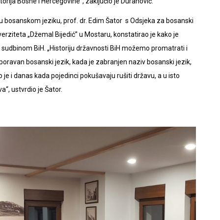
orija Bosne i Hercegovine“, zaključio je Duranović.
i u bosanskom jeziku, prof. dr. Edim Šator s Odsjeka za bosanski
verziteta „Džemal Bijedić” u Mostaru, konstatirao je kako je
a sudbinom BiH. „Historiju državnosti BiH možemo promatrati i
ravan bosanski jezik, kada je zabranjen naziv bosanski jezik,
sto je i danas kada pojedinci pokušavaju rušiti državu, a u isto
a“, ustvrdio je Šator.