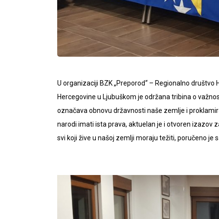
U organizaciji BZK „Preporod“ – Regionalno društvo
Hercegovine u Ljubuškom je održana tribina o važnost
označava obnovu državnosti naše zemlje i proklamira 
narodi imati ista prava, aktuelan je i otvoren izazov
svi koji žive u našoj zemlji moraju težiti, poručeno je s