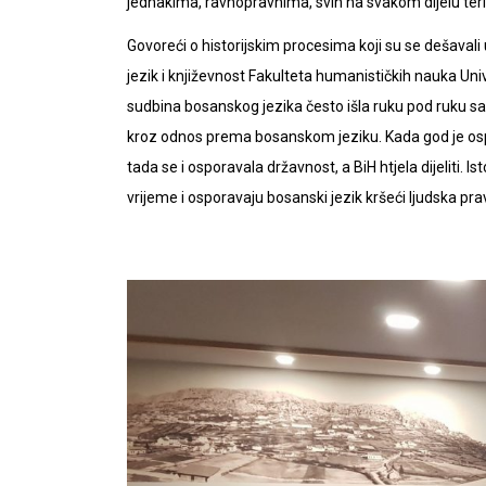
jednakima, ravnopravnima, svih na svakom dijelu terit
Govoreći o historijskim procesima koji su se dešaval
jezik i književnost Fakulteta humanističkih nauka Uni
sudbina bosanskog jezika često išla ruku pod ruku s
kroz odnos prema bosanskom jeziku. Kada god je ospo
tada se i osporavala državnost, a BiH htjela dijeliti. I
vrijeme i osporavaju bosanski jezik kršeći ljudska prav