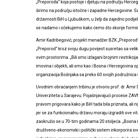
„Preporoda“ koja postoje i djeluju na području Herceg
širimo na području istočne i zapadne Hercegovine. S
državnosti BiH u Ljubuškom, u želji da zajedno podij
se nadamo i očekujemo kako ćemo što skorije formira
Amir Kadribegović, projekt menadžer BZK „Preporod“
„Preporod“ kroz svoju dugu povijest susretao sa velik
ovim prostorima. „Bili smo izlagani brojnim restrikc
imovina i objekti, ali smo kao i Bosna i Hercegovina
organizacija Bošnjaka sa preko 60 svojih podružnica u
Uvodnim obraćanjem tribinu je otvorio prof. dr. Amir D
Univerziteta u Sarajevu. Pojašnjavajući procese ZA
pravom prigovara kako je BiH tada bila priznata, ali n
jer se za funkcionalnu državu moraju izgraditi sve vita
zaokružio se u 70-tim godinama 20 stoljeća. „Bosna i
društveno-ekonomski i politički sistem inkorporira sve