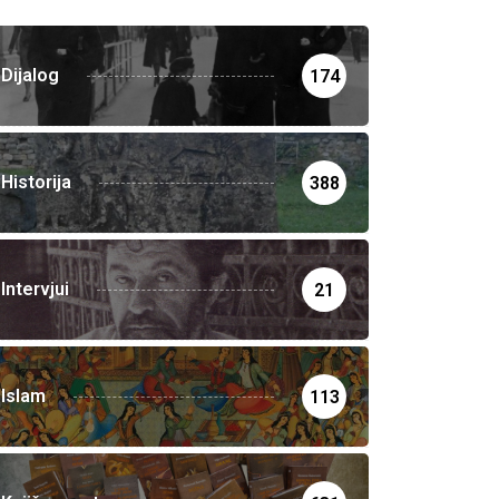
Dijalog
174
Historija
388
Intervjui
21
Islam
113