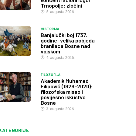
koncentracioni logor
Trnopolje: zločini
5. augusta 2026.
HISTORIJA
Banjalučki boj 1737.
godine: velika pobjeda
branilaca Bosne nad
vojskom
4. augusta 2026.
FILOZOFIJA
Akademik Muhamed
Filipović (1929–2020):
filozofska misao i
povijesno iskustvo
Bosne
3. augusta 2026.
KATEGORIJE