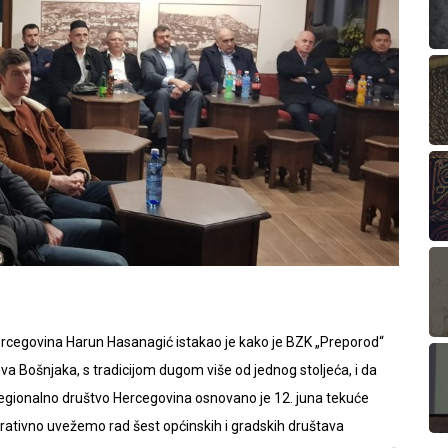
rcegovina Harun Hasanagić istakao je kako je BZK „Preporod“
va Bošnjaka, s tradicijom dugom više od jednog stoljeća, i da
egionalno društvo Hercegovina osnovano je 12. juna tekuće
ativno uvežemo rad šest općinskih i gradskih društava