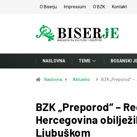
O Biserju
Impressum
O BZK
Kontakt
NASLOVNA
TEME
BOSANSKI J
Naslovna
Aktuelno
BZK „Preporod“ –
BZK „Preporod“ – Re
Hercegovina obilježi
Ljubuškom