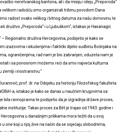
ovačko-neretvanskog kantona, ali i da misiju i ideju „Preporoda“
a velikom radošću smo organizirali tribinu povodom Dana
elimo radost ovako velikog i bitnog datuma za našu domovinu te
ti društvo „Preporoda“ i u Ljubuškom“, istakao je Hasanagić.
 – Regionalno društva Hercegovina, podsjetio je kako se
im izazovima i iskušenjima i faktički dijelio sudbinu Bošnjaka na
ijama, ograničenjima, rad nam je bio zabranjen, oduzeta nam je
 opstali i sa ponosnom možemo reći da smo najveća kulturna
 zemlji i inostranstvu.“
uranović, prof. dr. na Odsjeku za historiju Filozofskog fakulteta
VNOBiH-a, istakao je kako se danas u naučnim krugovima sa
ije bila ravnopravna te podsjetio da je izgradnja države proces,
lne institucije. Takav proces za BiH je trajao od 1943. godine i
 Hercegovina u današnjim prilikama mora težiti da u svoj
 u one koji u njoj žive na način da se osjećaju slobodnima,