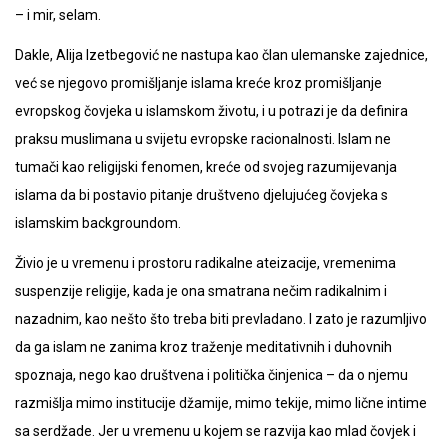
– i mir, selam.
Dakle, Alija Izetbegović ne nastupa kao član ulemanske zajednice,
već se njegovo promišljanje islama kreće kroz promišljanje
evropskog čovjeka u islamskom životu, i u potrazi je da definira
praksu muslimana u svijetu evropske racionalnosti. Islam ne
tumači kao religijski fenomen, kreće od svojeg razumijevanja
islama da bi postavio pitanje društveno djelujućeg čovjeka s
islamskim backgroundom.
Živio je u vremenu i prostoru radikalne ateizacije, vremenima
suspenzije religije, kada je ona smatrana nečim radikalnim i
nazadnim, kao nešto što treba biti prevladano. I zato je razumljivo
da ga islam ne zanima kroz traženje meditativnih i duhovnih
spoznaja, nego kao društvena i politička činjenica – da o njemu
razmišlja mimo institucije džamije, mimo tekije, mimo lične intime
sa serdžade. Jer u vremenu u kojem se razvija kao mlad čovjek i