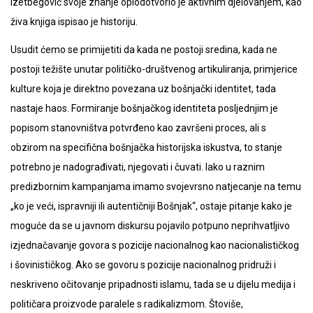
Izetbegović svoje znanje oplodotvorio je aktivnim djelovanjem, kao
živa knjiga ispisao je historiju.
Usudit ćemo se primijetiti da kada ne postoji sredina, kada ne
postoji težište unutar političko-društvenog artikuliranja, primjerice
kulture koja je direktno povezana uz bošnjački identitet, tada
nastaje haos. Formiranje bošnjačkog identiteta posljednjim je
popisom stanovništva potvrđeno kao završeni proces, ali s
obzirom na specifična bošnjačka historijska iskustva, to stanje
potrebno je nadograđivati, njegovati i čuvati. Iako u raznim
predizbornim kampanjama imamo svojevrsno natjecanje na temu
„ko je veći, ispravniji ili autentičniji Bošnjak“, ostaje pitanje kako je
moguće da se u javnom diskursu pojavilo potpuno neprihvatljivo
izjednačavanje govora s pozicije nacionalnog kao nacionalističkog
i šovinističkog. Ako se govoru s pozicije nacionalnog pridruži i
neskriveno očitovanje pripadnosti islamu, tada se u dijelu medija i
političara proizvode paralele s radikalizmom. Štoviše,