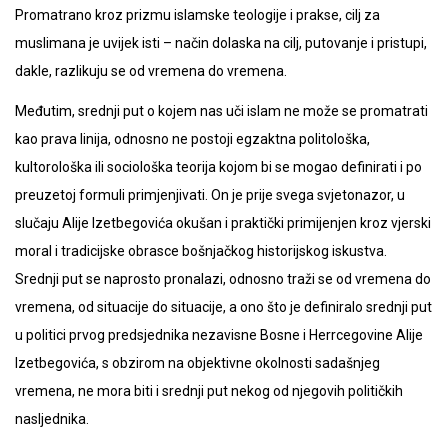
Promatrano kroz prizmu islamske teologije i prakse, cilj za
muslimana je uvijek isti – način dolaska na cilj, putovanje i pristupi,
dakle, razlikuju se od vremena do vremena.
Međutim, srednji put o kojem nas uči islam ne može se promatrati
kao prava linija, odnosno ne postoji egzaktna politološka,
kultorološka ili sociološka teorija kojom bi se mogao definirati i po
preuzetoj formuli primjenjivati. On je prije svega svjetonazor, u
slučaju Alije Izetbegovića okušan i praktički primijenjen kroz vjerski
moral i tradicijske obrasce bošnjačkog historijskog iskustva.
Srednji put se naprosto pronalazi, odnosno traži se od vremena do
vremena, od situacije do situacije, a ono što je definiralo srednji put
u politici prvog predsjednika nezavisne Bosne i Herrcegovine Alije
Izetbegovića, s obzirom na objektivne okolnosti sadašnjeg
vremena, ne mora biti i srednji put nekog od njegovih političkih
nasljednika.