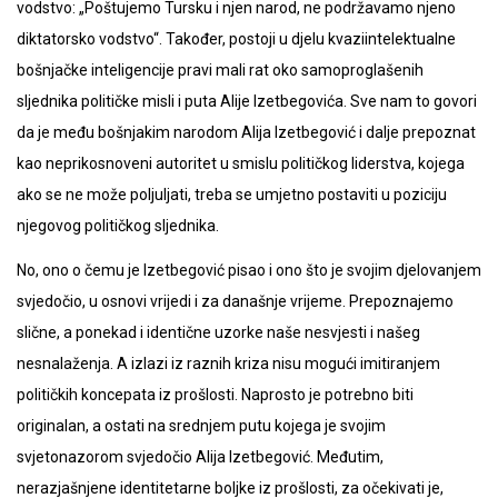
vodstvo: „Poštujemo Tursku i njen narod, ne podržavamo njeno
diktatorsko vodstvo“. Također, postoji u djelu kvaziintelektualne
bošnjačke inteligencije pravi mali rat oko samoproglašenih
sljednika političke misli i puta Alije Izetbegovića. Sve nam to govori
da je među bošnjakim narodom Alija Izetbegović i dalje prepoznat
kao neprikosnoveni autoritet u smislu političkog liderstva, kojega
ako se ne može poljuljati, treba se umjetno postaviti u poziciju
njegovog političkog sljednika.
No, ono o čemu je Izetbegović pisao i ono što je svojim djelovanjem
svjedočio, u osnovi vrijedi i za današnje vrijeme. Prepoznajemo
slične, a ponekad i identične uzorke naše nesvjesti i našeg
nesnalaženja. A izlazi iz raznih kriza nisu mogući imitiranjem
političkih koncepata iz prošlosti. Naprosto je potrebno biti
originalan, a ostati na srednjem putu kojega je svojim
svjetonazorom svjedočio Alija Izetbegović. Međutim,
nerazjašnjene identitetarne boljke iz prošlosti, za očekivati je,