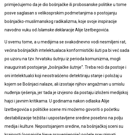
primijećujemo da je dio bošnjačke ili probosanske politike u tome
posve saglasan s velikosprskim podmetanjima o postojanju
bošnjačko-muslimanskog radikalizma, koje svoje inspiracije
navodno vuku od
Islamske deklaracije
Alije Izetbegovića.
U svemu tome, a u medijima se svakodnevno vodi nesmiljeni rat,
većina bošnjačkih intelektualaca konformistički šuti pa bi već sada
po uzoru na tzv. hrvatsku šutnju iz perioda komunizma, mogli
inaugurirati postojanje „bošnjačke šutnje“. Treba reći da postoje i
oni intelektualci koji neostrašćeno detektiraju stanje i položaj u
kojem se Bošnjaci nalaze, ali izostaje njihov angažman u smislu
nuđenja rješenja, jer tada je izvjesno da postaju izloženi medijskoj
hajci i javnim kritikama. U godinama nakon odlaska Alije
Izetbegovića s političke scene mi možemo govoriti o početku
destabilizacije težišta i uspostavljene sredine posebno na polju
medija i kulture. Nepostojanjem sredine, na bošnjačkoj sceni su
krajnosti (ponajviše lijeve provenijencije) počele preuzimati