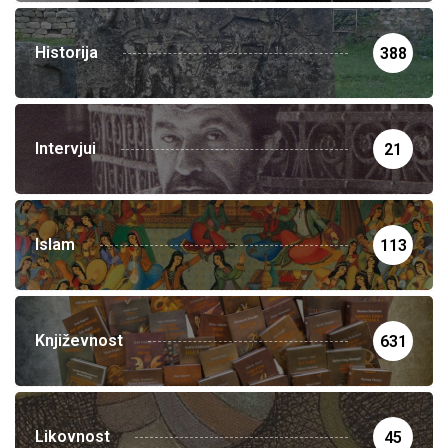
Historija
388
Intervjui
21
Islam
113
Književnost
631
Likovnost
45