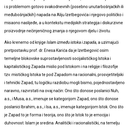
i s problemom gotovo svakodnevnih (posebno unutarbošnjačkih ili
međubošnjačkih) napada na Aliju Izetbegovića i njegovo političko i
misaono naslijeđe, a u kontekstu medijskih strategija i diskurzivne
proizvodnje nečinjeničnog znanja o njegovom djelu i životu.
Ako krenemo od knjige
Islam između istoka i zapada
, a uzimajući
pretpostavku prof. dr. Enesa Karića da je Izetbegović osim
temeljne blokovske suprostavljenosti socijalističkog Istoka i
kapitalističkog Zapada mislio pod Istokom i na religije i filozofije
tzv. mističkog Istoka te pod Zapadom na racionalni, prosvjetiteljski
i tehnički Zapad, tu logičku razdiobu mogli bismo, pojednostavljeno
naravno, razvrstati na ovaj način: Ono što donose poslanici Nuh,
a.s., i Musa, a.s., imenuje se kategorijom Zapad, ono što donose
poslanici Ibrahim, a.s., i Isa, a.s., imenuje kategorijom Istok. Ono što
je Zapad to je forma i teorija, ono što je Istok to je emocija i
duhovnost. Islam je sredina. Analitički i racionalistički, na temelju