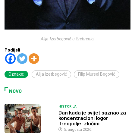
Alija Izetbegović u Srebrenici
Podijeli
Oznake:
Alija Izetbegović
Filip Mursel Begović
NOVO
HISTORIJA
Dan kada je svijet saznao za
koncentracioni logor
Trnopolje: zločini
5. augusta 2026.