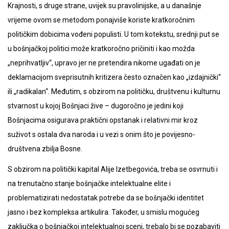
Krajnosti, s druge strane, uvijek su pravolinijske, a u današnje
vrijeme ovom se metodom ponajviše koriste kratkoročnim
političkim dobicima vođeni populisti. U tom kotekstu, srednji put se
u bošnjačkoj politici može kratkoročno pričiniti i kao možda
„neprihvatljiv“, upravo jer ne pretendira nikome ugađati on je
deklamacijom sveprisutnih kritizera često označen kao „izdajnički“
ili „radikalan“. Međutim, s obzirom na političku, društvenu i kulturnu
stvarnost u kojoj Bošnjaci žive – dugoročno je jedini koji
Bošnjacima osigurava praktični opstanak i relativni mir kroz
suživot s ostala dva naroda i u vezi s onim što je povijesno-
društvena zbilja Bosne.
S obzirom na politički kapital Alije Izetbegovića, treba se osvrnuti i
na trenutačno stanje bošnjačke intelektualne elite i
problematizirati nedostatak potrebe da se bošnjački identitet
jasno i bez kompleksa artikulira. Također, u smislu mogućeg
zaključka o bošnjačkoj intelektualnoj sceni, trebalo bi se pozabaviti