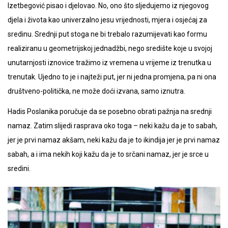
Izetbegović pisao i djelovao. No, ono što sljedujemo iz njegovog
djela i života kao univerzalno jesu vrijednosti, mjera i osjećaj za
sredinu. Srednji put stoga ne bi trebalo razumijevati kao formu
realiziranu u geometrijskoj jednadžbi, nego središte koje u svojoj
unutarnjosti iznovice tražimo iz vremena u vrijeme iz trenutka u
trenutak. Ujedno to je i najteži put, jer ni jedna promjena, pa ni ona
društveno-politička, ne može doći izvana, samo iznutra.
Hadis Poslanika poručuje da se posebno obrati pažnja na srednji
namaz. Zatim slijedi rasprava oko toga – neki kažu da je to sabah,
jer je prvi namaz akšam, neki kažu da je to ikindija jer je prvi namaz
sabah, a i ima nekih koji kažu da je to srčani namaz, jer je srce u
sredini.