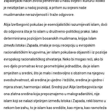
zapadnjački način života penetrirao u našu svijest i kulturu i koliko
je neizbježan u našoj poziciji, a pritom su svjesni naše
muslimanske nerazvijenosti i traže odgovore.
Alija Izetbegović pokušao je esencijalistički razumijevati islam, doći
do odgovora šta je to islam u društveno-političkoj praksi. Iako
determinirana pozicijom bosanskih muslimana, knjiga
Islam
između Istoka i Zapada
, imala je svoju recepciju u evropskim
racionalističkim krugovima, jer islam pokušava objasniti i iz pozicije
evropskog racionalističkog shvatanja. Neko bi mogao reći, ako bi
ovo djelo promatrao kroz geometrijske jednadžbe, da je islam
smješten u sredini, što je malo i nedovoljno s obzirom na njegovu
sveobuhvatnost, ali sredina je ujedno i težište, sredina je ujedno i
mjera stvari, harmonija i sklad. Srednji put Alije Izetbegovića nije
ona zlatna sredina koja prepoznajemo u malograđanštini, nije
islam koji se nalazi stješnjen između Istoka i Zapada, rekli bismo u
nekom berzahu, to je islam kao središte, kao mjera, kao ravnoteža