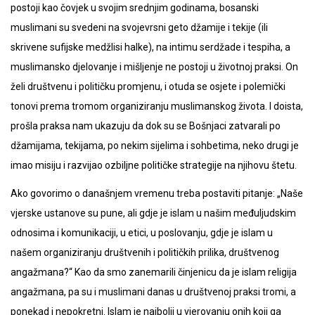
postoji kao čovjek u svojim srednjim godinama, bosanski
muslimani su svedeni na svojevrsni geto džamije i tekije (ili
skrivene sufijske medžlisi halke), na intimu serdžade i tespiha, a
muslimansko djelovanje i mišljenje ne postoji u životnoj praksi. On
želi društvenu i političku promjenu, i otuda se osjete i polemički
tonovi prema tromom organiziranju muslimanskog života. I doista,
prošla praksa nam ukazuju da dok su se Bošnjaci zatvarali po
džamijama, tekijama, po nekim sijelima i sohbetima, neko drugi je
imao misiju i razvijao ozbiljne političke strategije na njihovu štetu.
Ako govorimo o današnjem vremenu treba postaviti pitanje: „Naše
vjerske ustanove su pune, ali gdje je islam u našim međuljudskim
odnosima i komunikaciji, u etici, u poslovanju, gdje je islam u
našem organiziranju društvenih i političkih prilika, društvenog
angažmana?“ Kao da smo zanemarili činjenicu da je islam religija
angažmana, pa su i muslimani danas u društvenoj praksi tromi, a
ponekad i nepokretni. Islam je najbolji u vjerovanju onih koji ga