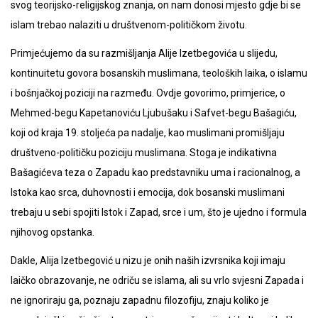
svog teorijsko-religijskog znanja, on nam donosi mjesto gdje bi se
islam trebao nalaziti u društvenom-političkom životu.
Primjećujemo da su razmišljanja Alije Izetbegovića u slijedu,
kontinuitetu govora bosanskih muslimana, teoloških laika, o islamu
i bošnjačkoj poziciji na razmeđu. Ovdje govorimo, primjerice, o
Mehmed-begu Kapetanoviću Ljubušaku i Safvet-begu Bašagiću,
koji od kraja 19. stoljeća pa nadalje, kao muslimani promišljaju
društveno-političku poziciju muslimana. Stoga je indikativna
Bašagićeva teza o Zapadu kao predstavniku uma i racionalnog, a
Istoka kao srca, duhovnosti i emocija, dok bosanski muslimani
trebaju u sebi spojiti Istok i Zapad, srce i um, što je ujedno i formula
njihovog opstanka.
Dakle, Alija Izetbegović u nizu je onih naših izvrsnika koji imaju
laičko obrazovanje, ne odriču se islama, ali su vrlo svjesni Zapada i
ne ignoriraju ga, poznaju zapadnu filozofiju, znaju koliko je