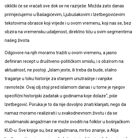
ciklički će se vraćati sve dok se ne razrješe. Možda zato danas
primijećujemo u Bašagićevim, Ljubušakovim i Izetbegovićevim
tekstovima obrasce koji vrijede i u ovom vremenu, koji nas se, bez
obzira na vremensku udaljenost, direktno tiču u svim segmentima
našeg života.
Odgovore na njih moramo tražiti u ovom vremenu, a jasno
definiran recept u društveno-političkom smislu, i s obzirom na
aktualnost, ne postoji. „Islam jeste, ili treba da bude, stalno
traganje u toku historije za stanjem unutrašnje i vanjske
ravnoteže. Ovaj cilj stoji pred islamom danas i u tome je njegov
specifični historijski zadatak u godinama koje dolaze“, piše
Izetbegović. Poruka je to da nije dovoljno znati klanjati, nego da
namaz moramo realizirati i u svakodnevnom životu i da se
muslimanski angažman ne može svoditi na folklor u bošnjačkom
KUD-u. Sve knjige su, bez angažmana, mrtvo znanje, a Alija