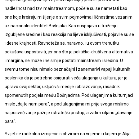
nadležnost nad tzv. mainstreamom, počele su se nametati kao
one koje kreiraju mišljenje o svim pojmovima i ličnostima vezanim
uz nacionalni identitet Bošnjaka. Kao nuspojava u traženju
izgubljene sredine i kao reakcija na lijeve isključivosti, pojavile su se
i desne krajnosti. Ravnoteža se, naravno, i u ovom trenutku
pokušava uspostaviti, jer ono što je političko-društvena alternativa
i margina, ne može i ne smije postati mainstream i sredina. U
svemu tome nisu nimalo beznačajni i zanemarivi vapaji kulturnih
poslenika da je potrebno osigurati veća ulaganja u kulturu, jer je
upravo ovaj sektor, uključivši medije i obrazovanje, rasadnik
spomenutih podjela među Bošnjacima. Pod ulaganjima kulturnjaci
misle „dajte nam para“, a pod ulaganjima mi prije svega mislimo
na posvećivanje pažnje i strateški pristup, a zatim ciljano „davanje
para“.
Svijet se radikalno izmijenio s obzirom na vrijeme u kojem je Alija