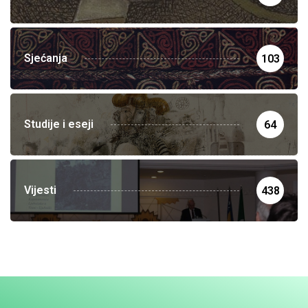
Sjećanja
103
Studije i eseji
64
Vijesti
438