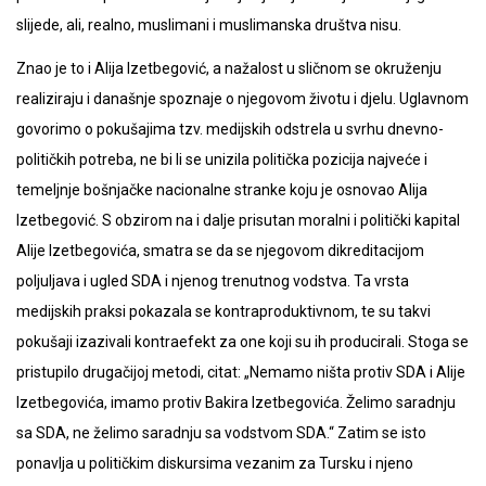
slijede, ali, realno, muslimani i muslimanska društva nisu.
Znao je to i Alija Izetbegović, a nažalost u sličnom se okruženju
realiziraju i današnje spoznaje o njegovom životu i djelu. Uglavnom
govorimo o pokušajima tzv. medijskih odstrela u svrhu dnevno-
političkih potreba, ne bi li se unizila politička pozicija najveće i
temeljnje bošnjačke nacionalne stranke koju je osnovao Alija
Izetbegović. S obzirom na i dalje prisutan moralni i politički kapital
Alije Izetbegovića, smatra se da se njegovom dikreditacijom
poljuljava i ugled SDA i njenog trenutnog vodstva. Ta vrsta
medijskih praksi pokazala se kontraproduktivnom, te su takvi
pokušaji izazivali kontraefekt za one koji su ih producirali. Stoga se
pristupilo drugačijoj metodi, citat: „Nemamo ništa protiv SDA i Alije
Izetbegovića, imamo protiv Bakira Izetbegovića. Želimo saradnju
sa SDA, ne želimo saradnju sa vodstvom SDA.“ Zatim se isto
ponavlja u političkim diskursima vezanim za Tursku i njeno