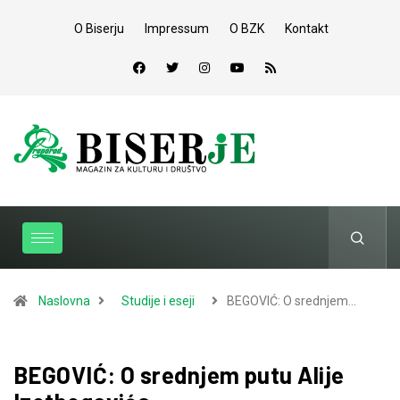
O Biserju
Impressum
O BZK
Kontakt
Naslovna
Studije i eseji
BEGOVIĆ: O srednjem…
BEGOVIĆ: O srednjem putu Alije