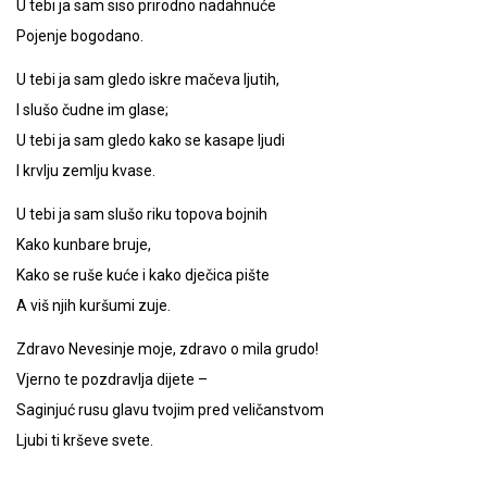
U tebi ja sam siso prirodno nadahnuće
Pojenje bogodano.
U tebi ja sam gledo iskre mačeva ljutih,
I slušo čudne im glase;
U tebi ja sam gledo kako se kasape ljudi
I krvlju zemlju kvase.
U tebi ja sam slušo riku topova bojnih
Kako kunbare bruje,
Kako se ruše kuće i kako dječica pište
A viš njih kuršumi zuje.
Zdravo Nevesinje moje, zdravo o mila grudo!
Vjerno te pozdravlja dijete –
Saginjuć rusu glavu tvojim pred veličanstvom
Ljubi ti krševe svete.