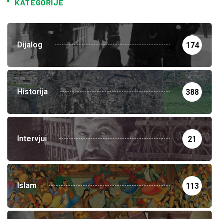
KATEGORIJE
Dijalog
174
Historija
388
Intervjui
21
Islam
113