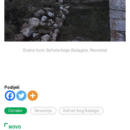
Rodna kuća Safveta-bega Bašagića, Nevesinje
Podijeli
Oznake:
Nevesinje
Safvet-beg Bašagić
NOVO