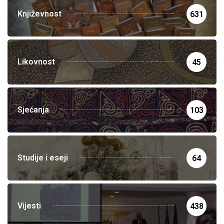
Književnost
631
Likovnost
45
Sjećanja
103
Studije i eseji
64
Vijesti
438