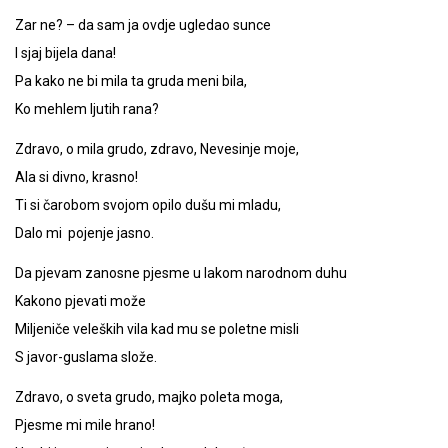
Zar ne? – da sam ja ovdje ugledao sunce
I sjaj bijela dana!
Pa kako ne bi mila ta gruda meni bila,
Ko mehlem ljutih rana?
Zdravo, o mila grudo, zdravo, Nevesinje moje,
Ala si divno, krasno!
Ti si čarobom svojom opilo dušu mi mladu,
Dalo mi pojenje jasno.
Da pjevam zanosne pjesme u lakom narodnom duhu
Kakono pjevati može
Miljeniče veleških vila kad mu se poletne misli
S javor-guslama slože.
Zdravo, o sveta grudo, majko poleta moga,
Pjesme mi mile hrano!