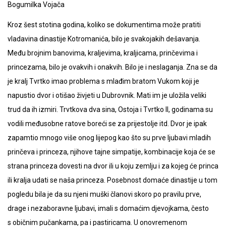
Bogumilka Vojača
Kroz šest stotina godina, koliko se dokumentima može pratiti
vladavina dinastije Kotromanića, bilo je svakojakih dešavanja.
Među brojnim banovima, kraljevima, kraljicama, prinčevima i
princezama, bilo je ovakvih i onakvih. Bilo je i neslaganja. Zna se da
je kralj Tvrtko imao problema s mlađim bratom Vukom koji je
napustio dvor i otišao živjeti u Dubrovnik. Mati im je uložila veliki
trud da ih izmiri. Trvtkova dva sina, Ostoja i Tvrtko II, godinama su
vodili međusobne ratove boreći se za prijestolje itd. Dvor je ipak
zapamtio mnogo više onog lijepog kao što su prve ljubavi mladih
prinčeva i princeza, njihove tajne simpatije, kombinacije koja će se
strana princeza dovesti na dvor ili u koju zemlju i za kojeg će princa
ili kralja udati se naša princeza. Posebnost domaće dinastije u tom
pogledu bila je da su njeni muški članovi skoro po pravilu prve,
drage i nezaboravne ljubavi, imali s domaćim djevojkama, često
s običnim pučankama, pa i pastiricama. U onovremenom