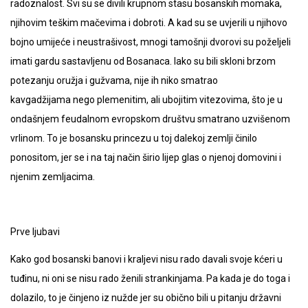
radoznalost. Svi su se divili krupnom stasu bosanskih momaka,
njihovim teškim mačevima i dobroti. A kad su se uvjerili u njihovo
bojno umijeće i neustrašivost, mnogi tamošnji dvorovi su poželjeli
imati gardu sastavljenu od Bosanaca. Iako su bili skloni brzom
potezanju oružja i gužvama, nije ih niko smatrao
kavgadžijama nego plemenitim, ali ubojitim vitezovima, što je u
ondašnjem feudalnom evropskom društvu smatrano uzvišenom
vrlinom. To je bosansku princezu u toj dalekoj zemlji činilo
ponositom, jer se i na taj način širio lijep glas o njenoj domovini i
njenim zemljacima.
Prve ljubavi
Kako god bosanski banovi i kraljevi nisu rado davali svoje kćeri u
tuđinu, ni oni se nisu rado ženili strankinjama. Pa kada je do toga i
dolazilo, to je činjeno iz nužde jer su obično bili u pitanju državni