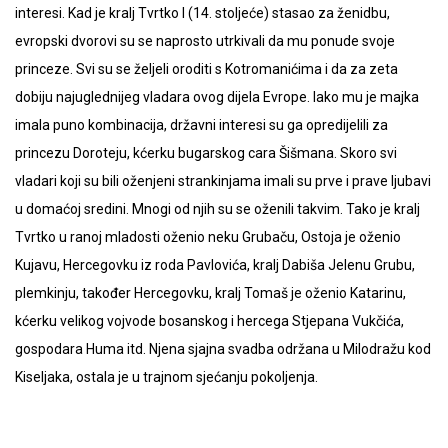
interesi. Kad je kralj Tvrtko I (14. stoljeće) stasao za ženidbu,
evropski dvorovi su se naprosto utrkivali da mu ponude svoje
princeze. Svi su se željeli oroditi s Kotromanićima i da za zeta
dobiju najuglednijeg vladara ovog dijela Evrope. Iako mu je majka
imala puno kombinacija, državni interesi su ga opredijelili za
princezu Doroteju, kćerku bugarskog cara Šišmana. Skoro svi
vladari koji su bili oženjeni strankinjama imali su prve i prave ljubavi
u domaćoj sredini. Mnogi od njih su se oženili takvim. Tako je kralj
Tvrtko u ranoj mladosti oženio neku Grubaču, Ostoja je oženio
Kujavu, Hercegovku iz roda Pavlovića, kralj Dabiša Jelenu Grubu,
plemkinju, također Hercegovku, kralj Tomaš je oženio Katarinu,
kćerku velikog vojvode bosanskog i hercega Stjepana Vukčića,
gospodara Huma itd. Njena sjajna svadba održana u Milodražu kod
Kiseljaka, ostala je u trajnom sjećanju pokoljenja.