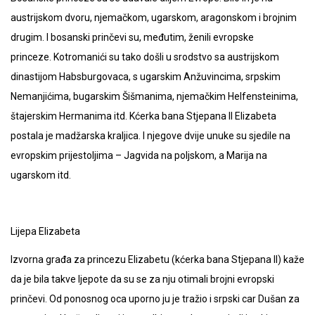
austrijskom dvoru, njemačkom, ugarskom, aragonskom i brojnim
drugim. I bosanski prinčevi su, međutim, ženili evropske
princeze. Kotromanići su tako došli u srodstvo sa austrijskom
dinastijom Habsburgovaca, s ugarskim Anžuvincima, srpskim
Nemanjićima, bugarskim Šišmanima, njemačkim Helfensteinima,
štajerskim Hermanima itd. Kćerka bana Stjepana II Elizabeta
postala je madžarska kraljica. I njegove dvije unuke su sjedile na
evropskim prijestoljima – Jagvida na poljskom, a Marija na
ugarskom itd.
Lijepa Elizabeta
Izvorna građa za princezu Elizabetu (kćerka bana Stjepana II) kaže
da je bila takve ljepote da su se za nju otimali brojni evropski
prinčevi. Od ponosnog oca uporno ju je tražio i srpski car Dušan za