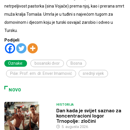
netrpeljivost pastorka (sina Vojače) prema njoj, kao i prerana smrt
muža kralja Tomaša. Umrla je u tuđini s najvećom tugom za
domovinom i djecom koju je turski osvajač zarobio i odveo u
Tursku.
Podijeli
Oznake:
bosanski dvor
Bosna
Piše: Prof. em. dr. Enver Imamović
srednji vijek
NOVO
HISTORIJA
Dan kada je svijet saznao za
koncentracioni logor
Trnopolje: zločini
5. augusta 2026.