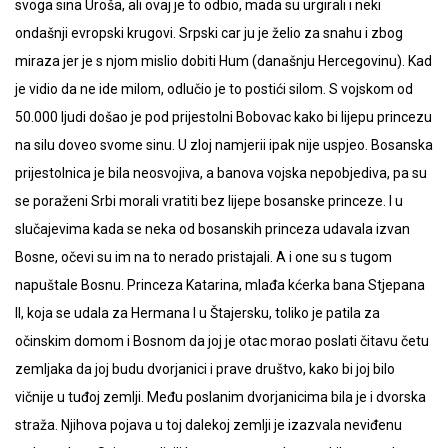
svoga sina Uroša, ali ovaj je to odbio, mada su urgirali i neki
ondašnji evropski krugovi. Srpski car ju je želio za snahu i zbog
miraza jer je s njom mislio dobiti Hum (današnju Hercegovinu). Kad
je vidio da ne ide milom, odlučio je to postići silom. S vojskom od
50.000 ljudi došao je pod prijestolni Bobovac kako bi lijepu princezu
na silu doveo svome sinu. U zloj namjerii ipak nije uspjeo. Bosanska
prijestolnica je bila neosvojiva, a banova vojska nepobjediva, pa su
se poraženi Srbi morali vratiti bez lijepe bosanske princeze. I u
slučajevima kada se neka od bosanskih princeza udavala izvan
Bosne, očevi su im na to nerado pristajali. A i one su s tugom
napuštale Bosnu. Princeza Katarina, mlađa kćerka bana Stjepana
II, koja se udala za Hermana I u Štajersku, toliko je patila za
očinskim domom i Bosnom da joj je otac morao poslati čitavu četu
zemljaka da joj budu dvorjanici i prave društvo, kako bi joj bilo
vičnije u tuđoj zemlji. Među poslanim dvorjanicima bila je i dvorska
straža. Njihova pojava u toj dalekoj zemlji je izazvala neviđenu