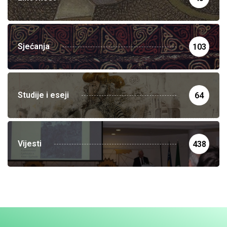
Sjećanja
103
Studije i eseji
64
Vijesti
438