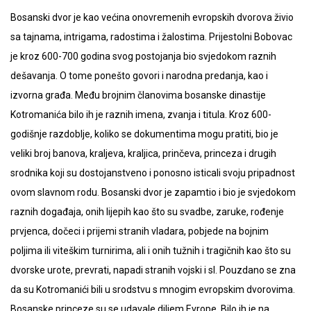
Bosanski dvor je kao većina onovremenih evropskih dvorova živio
sa tajnama, intrigama, radostima i žalostima. Prijestolni Bobovac
je kroz 600-700 godina svog postojanja bio svjedokom raznih
dešavanja. O tome ponešto govori i narodna predanja, kao i
izvorna građa. Među brojnim članovima bosanske dinastije
Kotromanića bilo ih je raznih imena, zvanja i titula. Kroz 600-
godišnje razdoblje, koliko se dokumentima mogu pratiti, bio je
veliki broj banova, kraljeva, kraljica, prinčeva, princeza i drugih
srodnika koji su dostojanstveno i ponosno isticali svoju pripadnost
ovom slavnom rodu. Bosanski dvor je zapamtio i bio je svjedokom
raznih događaja, onih lijepih kao što su svadbe, zaruke, rođenje
prvjenca, dočeci i prijemi stranih vladara, pobjede na bojnim
poljima ili viteškim turnirima, ali i onih tužnih i tragičnih kao što su
dvorske urote, prevrati, napadi stranih vojski i sl. Pouzdano se zna
da su Kotromanići bili u srodstvu s mnogim evropskim dvorovima.
Bosanske princeze su se udavale diljem Evrope. Bilo ih je na