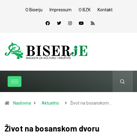
O Biserju
Impressum
O BZK
Kontakt
Naslovna
Aktuelno
Život na bosanskom…
Život na bosanskom dvoru