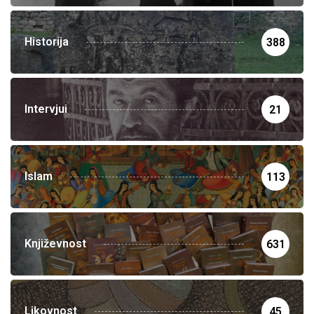
Historija
388
Intervjui
21
Islam
113
Književnost
631
Likovnost
45