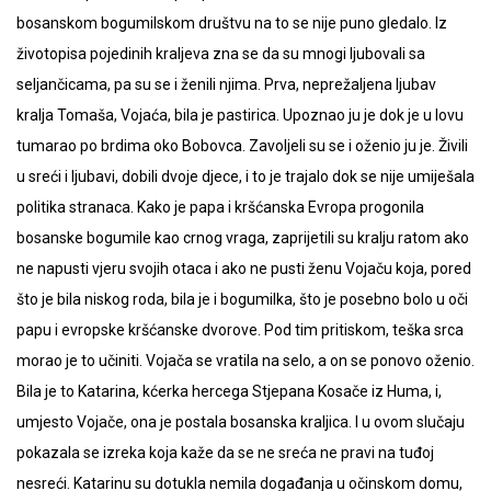
bosanskom bogumilskom društvu na to se nije puno gledalo. Iz
životopisa pojedinih kraljeva zna se da su mnogi ljubovali sa
seljančicama, pa su se i ženili njima. Prva, neprežaljena ljubav
kralja Tomaša, Vojaća, bila je pastirica. Upoznao ju je dok je u lovu
tumarao po brdima oko Bobovca. Zavoljeli su se i oženio ju je. Živili
u sreći i ljubavi, dobili dvoje djece, i to je trajalo dok se nije umiješala
politika stranaca. Kako je papa i kršćanska Evropa progonila
bosanske bogumile kao crnog vraga, zaprijetili su kralju ratom ako
ne napusti vjeru svojih otaca i ako ne pusti ženu Vojaču koja, pored
što je bila niskog roda, bila je i bogumilka, što je posebno bolo u oči
papu i evropske kršćanske dvorove. Pod tim pritiskom, teška srca
morao je to učiniti. Vojača se vratila na selo, a on se ponovo oženio.
Bila je to Katarina, kćerka hercega Stjepana Kosače iz Huma, i,
umjesto Vojače, ona je postala bosanska kraljica. I u ovom slučaju
pokazala se izreka koja kaže da se ne sreća ne pravi na tuđoj
nesreći. Katarinu su dotukla nemila događanja u očinskom domu,