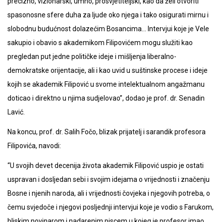
precizno, vizionarski, umno, prosvjetiteljski, kao da želi otvoriti
spasonosne sfere duha za ljude oko njega i tako osigurati mirnu i
slobodnu budućnost dolazećim Bosancima… Intervjui koje je Vele
sakupio i obavio s akademikom Filipovićem mogu služiti kao
pregledan put jedne političke ideje i mišljenja liberalno-
demokratske orijentacije, ali i kao uvid u suštinske procese i ideje
kojih se akademik Filipović u svome intelektualnom angažmanu
doticao i direktno u njima sudjelovao”, dodao je prof. dr. Senadin
Lavić.
Na koncu, prof. dr. Salih Fočo, blizak prijatelj i sarandik profesora
Filipovića, navodi:
“U svojih devet decenija života akademik Filipović uspio je ostati
uspravan i dosljedan sebi i svojim idejama o vrijednosti i značenju
Bosne i njenih naroda, ali i vrijednosti čovjeka i njegovih potreba, o
čemu svjedoče i njegovi posljednji intervjui koje je vodio s Farukom,
bliskim novinarom i nadarenim piscem u kojeg je profesor imao