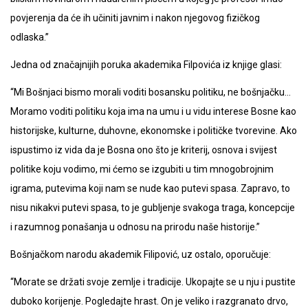
povjerenja da će ih učiniti javnim i nakon njegovog fizičkog
odlaska.”
Jedna od značajnijih poruka akademika Filpovića iz knjige glasi:
“Mi Bošnjaci bismo morali voditi bosansku politiku, ne bošnjačku…
Moramo voditi politiku koja ima na umu i u vidu interese Bosne kao
historijske, kulturne, duhovne, ekonomske i političke tvorevine. Ako
ispustimo iz vida da je Bosna ono što je kriterij, osnova i svijest
politike koju vodimo, mi ćemo se izgubiti u tim mnogobrojnim
igrama, putevima koji nam se nude kao putevi spasa. Zapravo, to
nisu nikakvi putevi spasa, to je gubljenje svakoga traga, koncepcije
i razumnog ponašanja u odnosu na prirodu naše historije.”
Bošnjačkom narodu akademik Filipović, uz ostalo, oporučuje:
“Morate se držati svoje zemlje i tradicije. Ukopajte se u nju i pustite
duboko korijenje. Pogledajte hrast. On je veliko i razgranato drvo,