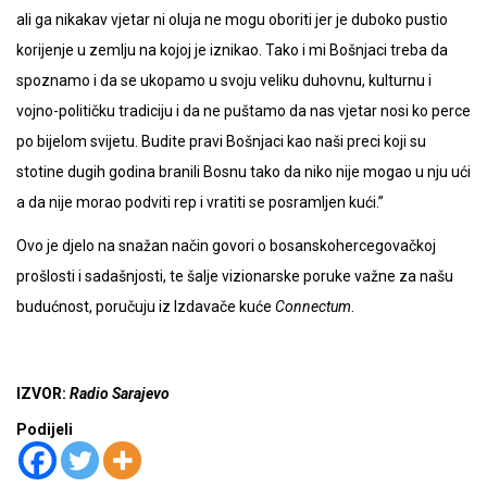
ali ga nikakav vjetar ni oluja ne mogu oboriti jer je duboko pustio
korijenje u zemlju na kojoj je iznikao. Tako i mi Bošnjaci treba da
spoznamo i da se ukopamo u svoju veliku duhovnu, kulturnu i
vojno-političku tradiciju i da ne puštamo da nas vjetar nosi ko perce
po bijelom svijetu. Budite pravi Bošnjaci kao naši preci koji su
stotine dugih godina branili Bosnu tako da niko nije mogao u nju ući
a da nije morao podviti rep i vratiti se posramljen kući.”
Ovo je djelo na snažan način govori o bosanskohercegovačkoj
prošlosti i sadašnjosti, te šalje vizionarske poruke važne za našu
budućnost, poručuju iz Izdavače kuće
Connectum
.
IZVOR:
Radio Sarajevo
Podijeli