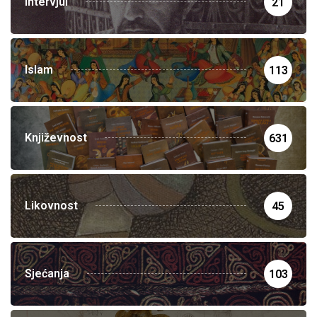
Intervjui
21
Islam
113
Književnost
631
Likovnost
45
Sjećanja
103