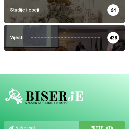
Studije i eseji
64
Vijesti
438