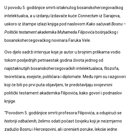
U povodu 5. godišnjice smrti istaknutog bosanskohercegovačkog
intelektualca, a u izdanju Izdavače kuće
Connectum
iz Sarajeva,
uskoro iz štampe izlazi knjiga pod naslovom
Kako sačuvati Bosnu –
Politički testament akademika Muhameda Filipovića
bošnjačkog i
bosanskohercegovačkog novinara Faruka Vele.
Ovo djelo sadrži intervjue koje je autor u brojnim prilikama vodio
tokom posljednjih petnaestak godina života jednog od
najistaknutijih bosanskohercegovačkih intelektualaca, filozofa,
teoretičara, esejiste, političara i diplomate. Među njim su razgovori
koji će biti po prvi puta objavljeni, te predstavljaju svojevrsni
politički testament akademika Filipovića, kako govori i podnaslov
knjige.
“Povodom 5. godišnjice smrti profesora Filipovića, a odupirući se
historiji odbačenih
, želimo odati počast čovjeku koji je neizmjerno
zadužio Bosnu i Hercegovini, ali i prenijeti poruke, lekcije jedne