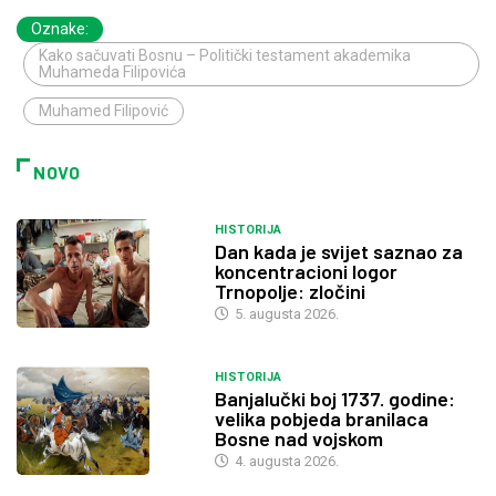
Oznake:
Kako sačuvati Bosnu – Politički testament akademika
Muhameda Filipovića
Muhamed Filipović
NOVO
HISTORIJA
Dan kada je svijet saznao za
koncentracioni logor
Trnopolje: zločini
5. augusta 2026.
HISTORIJA
Banjalučki boj 1737. godine:
velika pobjeda branilaca
Bosne nad vojskom
4. augusta 2026.