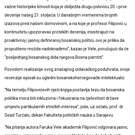
važne historijske ličnosti koja je obilježila drugu polovicu 20. i prve
decenije našeg 21. stoljeća. U današnjim vremenima brojnih
izazova pred našom domovinom, a na koje je profesor Filipović u
kontinuitetu upozoravao proteklih decenija, insistirajući na
proaktivnoj i jasnoj definiranoj bosanskoj politici, ovo je prilika da
propušteno možda nadoknadimo”, kazao je Vele, poručujući da će
“posljednjeg bosanskog dida njegova Bosna pamtiti”.
Povodom realizacije ovog značajnog izdavačkog poduhvata, svoje
recenzije ispisali su ugledni bosanskohercegovački intelektualci:
“Na temelju Filipovićevih riječi knjiga postavlja tezu da bosanska
politika mora biti inkluzivna i fokusirana na cjelovitost države
umjesto partikularnih etničkih interesa”, piše, uz ostalo, prof. dr.
Sead Turčalo, dekan Fakulteta političkih nauka u Sarajevu.
“Na pitanja autora Faruka Vele akademik Filipović odgovara jasno,