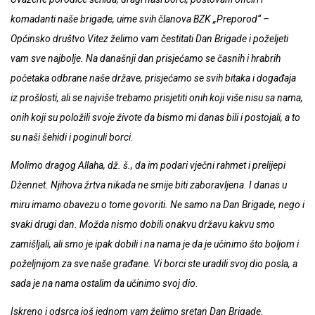
komadanti naše brigade, uime svih članova BZK „Preporod“ –
Općinsko društvo Vitez želimo vam čestitati Dan Brigade i poželjeti
vam sve najbolje. Na današnji dan prisjećamo se časnih i hrabrih
početaka odbrane naše države, prisjećamo se svih bitaka i događaja
iz prošlosti, ali se najviše trebamo prisjetiti onih koji više nisu sa nama,
onih koji su položili svoje živote da bismo mi danas bili i postojali, a to
su naši šehidi i poginuli borci.
Molimo dragog Allaha, dž. š., da im podari vječni rahmet i prelijepi
Džennet. Njihova žrtva nikada ne smije biti zaboravljena. I danas u
miru imamo obavezu o tome govoriti. Ne samo na Dan Brigade, nego i
svaki drugi dan. Možda nismo dobili onakvu državu kakvu smo
zamišljali, ali smo je ipak dobili i na nama je da je učinimo što boljom i
poželjnijom za sve naše građane. Vi borci ste uradili svoj dio posla, a
sada je na nama ostalim da učinimo svoj dio.
Iskreno i odsrca još jednom vam želimo sretan Dan Brigade.