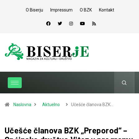
O Biserju
Impressum
O BZK
Kontakt
Naslovna
Aktuelno
Učešće članova BZK…
Učešće članova BZK „Preporod“ –