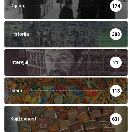
Dijalog
174
Historija
388
Intervjui
21
Islam
113
Književnost
631