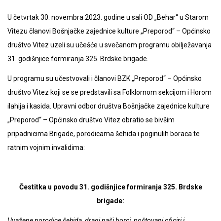
U četvrtak 30. novembra 2023. godine u sali OD „Behar“ u Starom
Vitezu članovi Bošnjačke zajednice kulture „Preporod“ – Općinsko
društvo Vitez uzeli su učešće u svečanom programu obilježavanja
31. godišnjice formiranja 325. Brdske brigade.
U programu su učestvovali i članovi BZK „Preporod“ – Općinsko
društvo Vitez koji se se predstavili sa Folklornom sekcijom i Horom
ilahija i kasida. Upravni odbor društva Bošnjačke zajednice kulture
„Preporod“ – Općinsko društvo Vitez obratio se bivšim
pripadnicima Brigade, porodicama šehida i poginulih boraca te
ratnim vojnim invalidima:
Čestitka u povodu 31. godišnjice formiranja 325. Brdske
brigade:
Uvažene porodice šehida, dragi naši borci, poštovani oficiri i