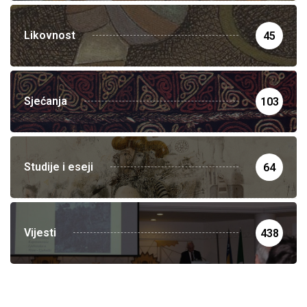
Likovnost
45
Sjećanja
103
Studije i eseji
64
Vijesti
438