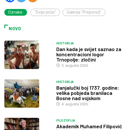
Oznake:
"Dvije priče"
Galerija "Preporod"
NOVO
HISTORIJA
Dan kada je svijet saznao za
koncentracioni logor
Trnopolje: zločini
5. augusta 2026.
HISTORIJA
Banjalučki boj 1737. godine:
velika pobjeda branilaca
Bosne nad vojskom
4. augusta 2026.
FILOZOFIJA
Akademik Muhamed Filipović