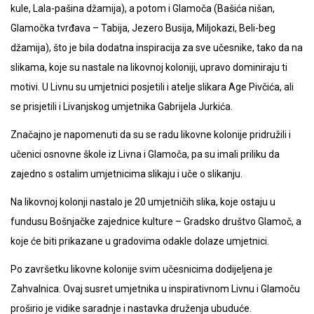
kule, Lala-pašina džamija), a potom i Glamoča (Bašića nišan,
Glamočka tvrđava – Tabija, Jezero Busija, Miljokazi, Beli-beg
džamija), što je bila dodatna inspiracija za sve učesnike, tako da na
slikama, koje su nastale na likovnoj koloniji, upravo dominiraju ti
motivi. U Livnu su umjetnici posjetili i atelje slikara Age Pivčića, ali
se prisjetili i Livanjskog umjetnika Gabrijela Jurkića.
Značajno je napomenuti da su se radu likovne kolonije pridružili i
učenici osnovne škole iz Livna i Glamoča, pa su imali priliku da
zajedno s ostalim umjetnicima slikaju i uče o slikanju.
Na likovnoj kolonji nastalo je 20 umjetničih slika, koje ostaju u
fundusu Bošnjačke zajednice kulture – Gradsko društvo Glamoč, a
koje će biti prikazane u gradovima odakle dolaze umjetnici.
Po završetku likovne kolonije svim učesnicima dodijeljena je
Zahvalnica. Ovaj susret umjetnika u inspirativnom Livnu i Glamoču
proširio je vidike saradnje i nastavka druženja ubuduće.