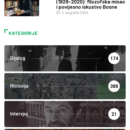
(1929–2020): filozofska misao
i povijesno iskustvo Bosne
3. augusta 2026.
KATEGORIJE
Dijalog
174
Historija
388
Intervjui
21