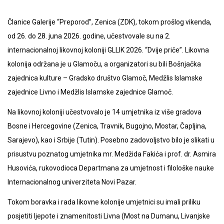
Članice Galerije “Preporod”, Zenica (ZDK), tokom prošlog vikenda,
od 26. do 28. juna 2026. godine, učestvovale su na 2.
internacionalnoj likovnoj koloniji GLLIK 2026. “Dvije priče”. Likovna
kolonija održana je u Glamoču, a organizatori su bili Bošnjačka
zajednica kulture – Gradsko društvo Glamoč, Medžlis Islamske
zajednice Livno i Medžlis Islamske zajednice Glamoč.
Na likovnoj koloniji učestvovalo je 14 umjetnika iz više gradova
Bosne i Hercegovine (Zenica, Travnik, Bugojno, Mostar, Čapljina,
Sarajevo), kao i Srbije (Tutin). Posebno zadovoljstvo bilo je slikati u
prisustvu poznatog umjetnika mr. Medžida Fakića i prof. dr. Asmira
Husovića, rukovodioca Departmana za umjetnost i filološke nauke
Internacionalnog univerziteta Novi Pazar.
Tokom boravka i rada likovne kolonije umjetnici su imali priliku
posjetiti ljepote i znamenitosti Livna (Most na Dumanu, Livanjske