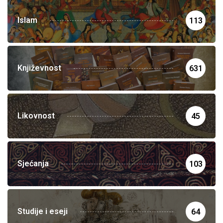
Islam
113
Književnost
631
Likovnost
45
Sjećanja
103
Studije i eseji
64