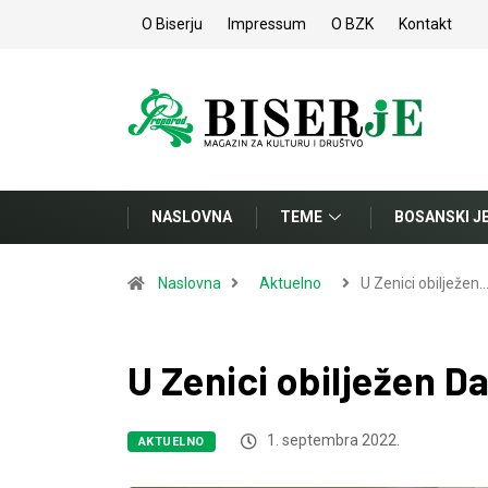
O Biserju
Impressum
O BZK
Kontakt
NASLOVNA
TEME
BOSANSKI J
Naslovna
Aktuelno
U Zenici obilježen
U Zenici obilježen 
1. septembra 2022.
AKTUELNO