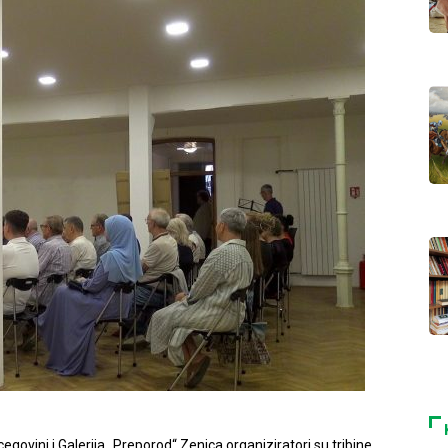
govini i Galerija „Preporod“ Zenica organiziratori su tribine