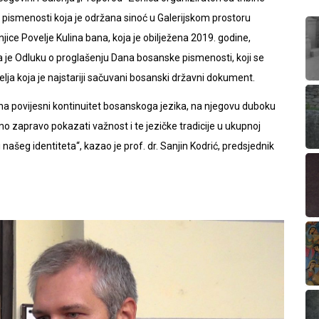
smenosti koja je održana sinoć u Galerijskom prostoru
jice Povelje Kulina bana, koja je obilježena 2019. godine,
a je Odluku o proglašenju Dana bosanske pismenosti, koji se
lja koja je najstariji sačuvani bosanski državni dokument.
a povijesni kontinuitet bosanskoga jezika, na njegovu duboku
imo zapravo pokazati važnost i te jezičke tradicije u ukupnoj
 i našeg identiteta“, kazao je prof. dr. Sanjin Kodrić, predsjednik