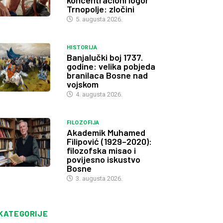
koncentracioni logor
Trnopolje: zločini
5. augusta 2026.
HISTORIJA
Banjalučki boj 1737.
godine: velika pobjeda
branilaca Bosne nad
vojskom
4. augusta 2026.
FILOZOFIJA
Akademik Muhamed
Filipović (1929–2020):
filozofska misao i
povijesno iskustvo
Bosne
3. augusta 2026.
KATEGORIJE