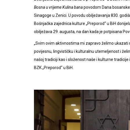
Bosna u vrijeme Kulina bana
povodom Dana bosanske pi
Sinagoge u Zenici. U povodu obilježavanja 830. godišn
Bošnjačka zajednica kulture „Preporod“ u BiH donijel
obilježava 29. augusta, na dan kada je potpisana Pove
„Svim ovim aktivnostima mi zapravo želimo ukazati n
povijesnu, lingvističku i kulturalnu utemeljenost i žel
našoj tradiciji kao i složenost naše i kulturne tradicije
BZK „Preporod“ u BiH.