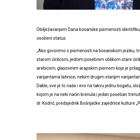
Obilježavanjem Dana bosanske pismenosti identifikuje
osobeni status.
„Ako govorimo o pismenosti na bosanskom jeziku, treb
starom ćirilicom, jednim posebnim oblikom stare ćirilic
arebicom, glasovinim arapskim pismom koje je prila
varijantama latinice, nekim drugim starijim varijantam
Dakle, sve je to naše i evo na takvu jednu bogatu, slo
kojom je na neki način krenula i jedan poseban trenu
dr. Kodrić, predsjednik Bošnjačke zajednice kulture „