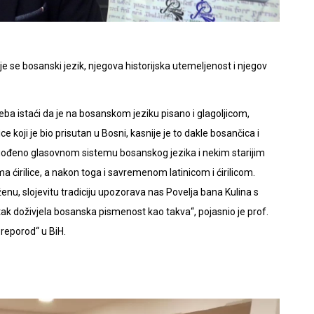
 se bosanski jezik, njegova historijska utemeljenost i njegov
a istaći da je na bosanskom jeziku pisano i glagoljicom,
e koji je bio prisutan u Bosni, kasnije je to dakle bosančica i
gođeno glasovnom sistemu bosanskog jezika i nekim starijim
a ćirilice, a nakon toga i savremenom latinicom i ćirilicom.
ženu, slojevitu tradiciju upozorava nas Povelja bana Kulina s
tak doživjela bosanska pismenost kao takva“, pojasnio je prof.
Preporod“ u BiH.