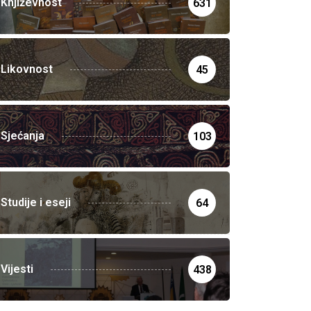
Književnost
631
Likovnost
45
Sjećanja
103
Studije i eseji
64
Vijesti
438