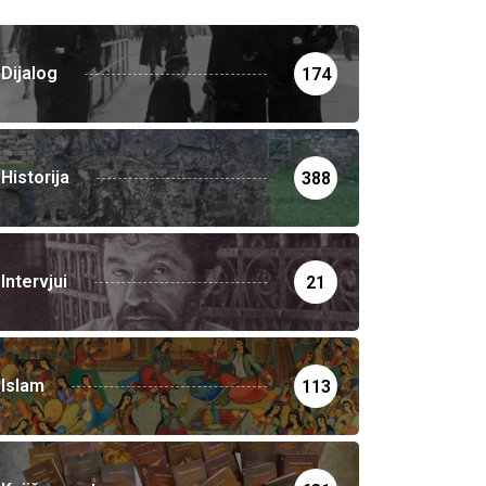
Dijalog
174
Historija
388
Intervjui
21
Islam
113