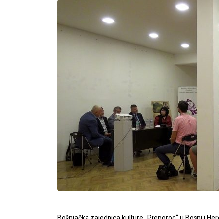
Bošnjačka zajednica kulture „Preporod“ u Bosni i Herce