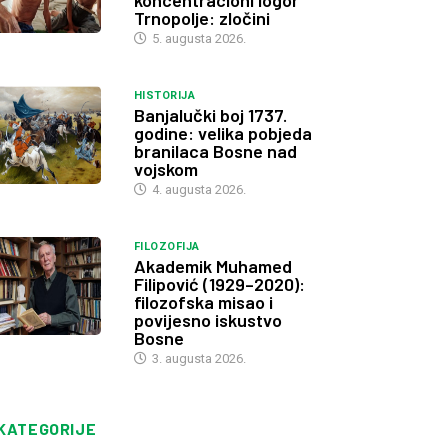
koncentracioni logor
Trnopolje: zločini
5. augusta 2026.
HISTORIJA
Banjalučki boj 1737.
godine: velika pobjeda
branilaca Bosne nad
vojskom
4. augusta 2026.
FILOZOFIJA
Akademik Muhamed
Filipović (1929–2020):
filozofska misao i
povijesno iskustvo
Bosne
3. augusta 2026.
KATEGORIJE