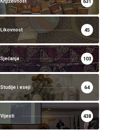
Književnost
631
Likovnost
45
Sjećanja
103
Studije i eseji
64
Vijesti
438