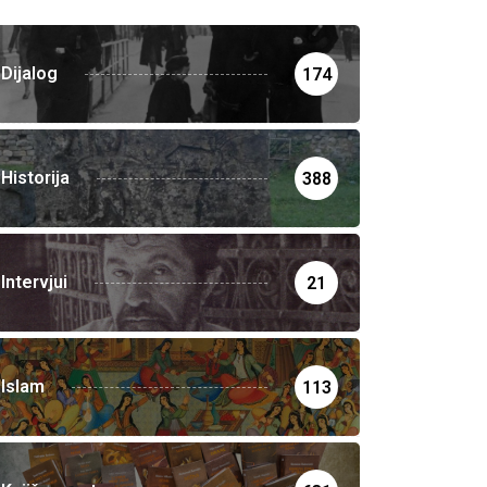
Dijalog
174
Historija
388
Intervjui
21
Islam
113