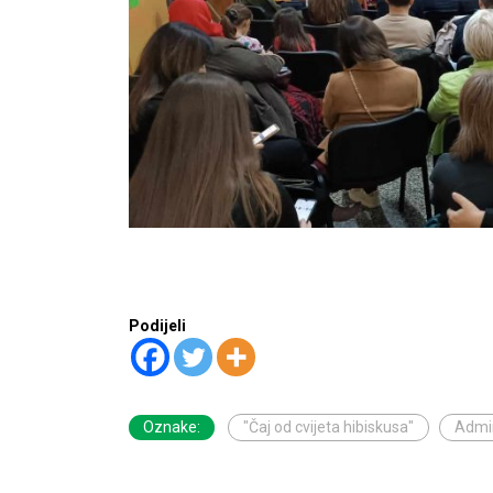
Podijeli
Oznake:
"Čaj od cvijeta hibiskusa"
Admi