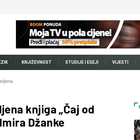
EZIK
KNJIŽEVNOST
STUDIJE I ESEJI
VIJESTI
avljena…
jena knjiga „Čaj od
Admira Džanke