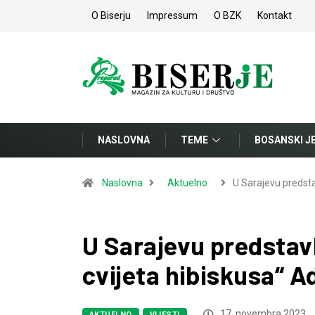
O Biserju
Impressum
O BZK
Kontakt
NASLOVNA
TEME
BOSANSKI J
Naslovna
Aktuelno
U Sarajevu predst
U Sarajevu predstavl
cvijeta hibiskusa“ 
17. novembra 2023.
AKTUELNO
VIJESTI