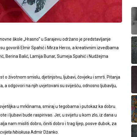
novne škole „Hrasno“ u Sarajevu održano je predstavljanje
su govorili Elmir Spahić i Mirza Herco, a kreativnim izvedbama
ić, Berina Balić, Lamija Bunar, Sumeja Spahić i Nudžejma
st o životnom smislu, djetinjstvu, ljubavi, čovjeku i smrti. Pitanja
ka, a odgovori na njih uvjetovani su sviješću, odnosno ljubavlju,
jetiljka u mrklinama, smiraj u tegobama i putokaz ka dobru.
e i ljubavi bude raspirivao. Jer, u svijetu u kom zlo, iz dana u
alja nam misliti dobro, činiti dobro i trag lijep, posve dubok, za
 cvijeta hibiskusa
Admir Džanko.