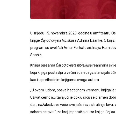
U srijedu 15. novembra 2023. godine u amfiteatru Os
knjige
Čaj od cvijeta hibiskusa
Admira Džanke. O knjizi 
program su uveličali Amar Ferhatović, Inaya Hamidov
Spahić.
Knjiga pjesama
Čaj od cvijeta hibiskusa
reanimira svije
koja knjiga postavlja u većini su neoegzistencijalistič
kao i u prethodnim knjigama ovoga autora.
„U ovom ludom, posve haotičnom vremenu knjiga je sv
Uživat ćemo iščitavajući je dok u srcu se plamen dobrot
dan, nažalost, sve veće, sve jače i sve strašnije biva, v
sobom ostaviti“, za kraj je poručio autor knjige
Čaj od