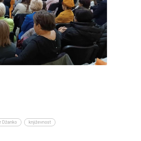
r Džanko
književnost