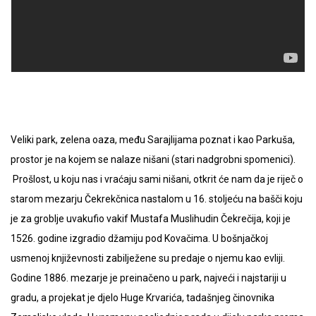
Veliki park, zelena oaza, među Sarajlijama poznat i kao Parkuša,
prostor je na kojem se nalaze nišani (stari nadgrobni spomenici).
Prošlost, u koju nas i vraćaju sami nišani, otkrit će nam da je riječ o
starom mezarju Čekrekčnica nastalom u 16. stoljeću na bašči koju
je za groblje uvakufio vakif Mustafa Muslihudin Čekrečija, koji je
1526. godine izgradio džamiju pod Kovačima. U bošnjačkoj
usmenoj književnosti zabilježene su predaje o njemu kao evliji.
Godine 1886. mezarje je preinačeno u park, najveći i najstariji u
gradu, a projekat je djelo Huge Krvarića, tadašnjeg činovnika