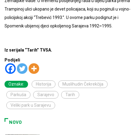
Zemaljske vlade. U vremenu posljednjeg rada u dijelu parka prema
Trampinoj ulici ukopano je devet policajaca, koji su poginuli u vojno-
policijskoj akciji “Trebević 1993.”. U ovome parku podignut je i
Spomenik ubijenoj djeci opkoljenog Sarajeva 1992
–
1995.
Iz serijala “Tarih” TVSA.
Podijeli
Oznake:
Historija
Muslihudin Čekrekčija
Parkuša
Sarajevo
Tarih
Veliki park u Sarajevu
NOVO