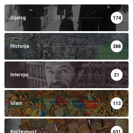
Dijalog
174
Historija
388
Intervjui
21
Islam
113
Književnost
631