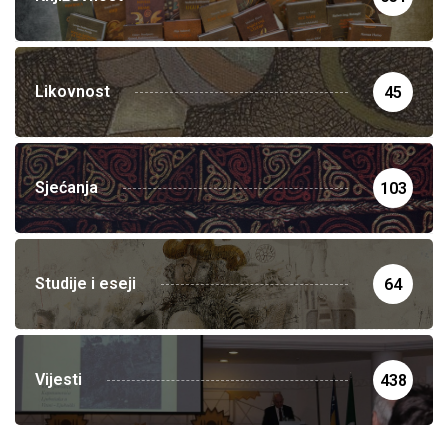
Likovnost
45
Sjećanja
103
Studije i eseji
64
Vijesti
438