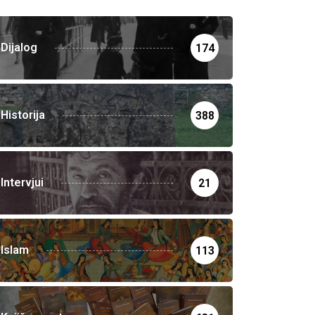
Dijalog
174
Historija
388
Intervjui
21
Islam
113