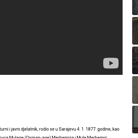
ni i javni djelatnik, rodio se u Sarajevu 4. 1. 1877. godine, kao
trgovca Mulage (Osman-age) Merhemića i Mule Merhemić.