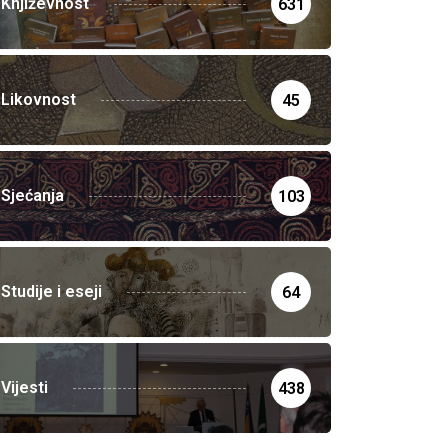
Književnost
631
Likovnost
45
Sjećanja
103
Studije i eseji
64
Vijesti
438