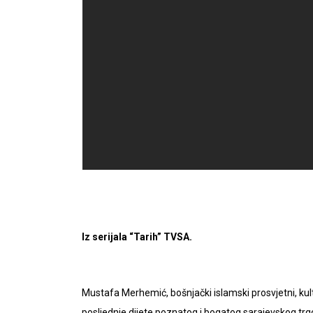
Iz serijala “Tarih” TVSA.
Mustafa Merhemić, bošnjački islamski prosvjetni, kultur
posljednje dijete poznatog i bogatog sarajevskog 