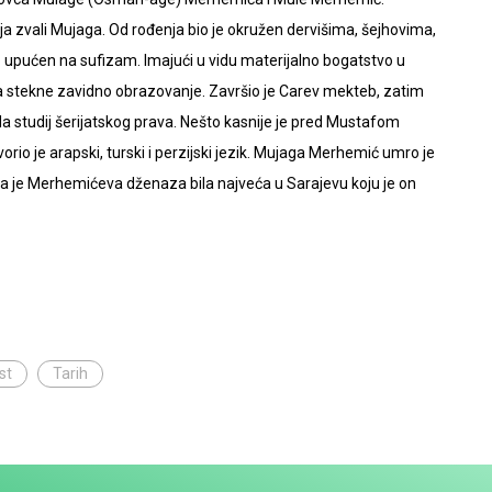
ja zvali Mujaga. Od rođenja bio je okružen dervišima, šejhovima,
 upućen na sufizam. Imajući u vidu materijalno bogatstvo u
 da stekne zavidno obrazovanje. Završio je Carev mekteb, zatim
 studij šerijatskog prava. Nešto kasnije je pred Mustafom
vorio je arapski, turski i perzijski jezik. Mujaga Merhemić umro je
 da je Merhemićeva dženaza bila najveća u Sarajevu koju je on
st
Tarih