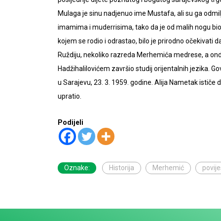
Mulaga je sinu nadjenuo ime Mustafa, ali su ga odmil
imamima i muderrisima, tako da je od malih nogu bio
kojem se rodio i odrastao, bilo je prirodno očekivati
Ruždiju, nekoliko razreda Merhemića medrese, a onda
Hadžihalilovićem završio studij orijentalnih jezika. Go
u Sarajevu, 23. 3. 1959. godine. Alija Nametak ističe
upratio.
Podijeli
Oznake:
Historija
Merhemić
povije