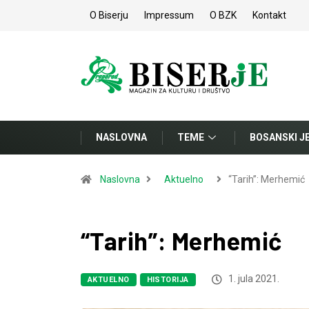
O Biserju
Impressum
O BZK
Kontakt
NASLOVNA
TEME
BOSANSKI J
Naslovna
Aktuelno
“Tarih”: Merhemić
“Tarih”: Merhemić
1. jula 2021.
AKTUELNO
HISTORIJA