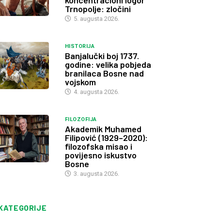
koncentracioni logor
Trnopolje: zločini
5. augusta 2026.
HISTORIJA
Banjalučki boj 1737.
godine: velika pobjeda
branilaca Bosne nad
vojskom
4. augusta 2026.
FILOZOFIJA
Akademik Muhamed
Filipović (1929–2020):
filozofska misao i
povijesno iskustvo
Bosne
3. augusta 2026.
KATEGORIJE