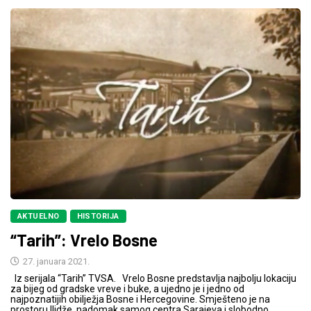
AKTUELNO
HISTORIJA
“Tarih”: Vrelo Bosne
27. januara 2021.
Iz serijala “Tarih” TVSA. Vrelo Bosne predstavlja najbolju lokaciju
za bijeg od gradske vreve i buke, a ujedno je i jedno od
najpoznatijih obilježja Bosne i Hercegovine. Smješteno je na
prostoru Ilidže, nadomak samog centra Sarajeva i slobodno