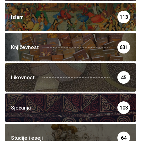
Islam
113
Književnost
631
Likovnost
45
Sjećanja
103
Studije i eseji
64