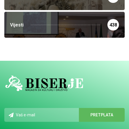
Vijesti
438