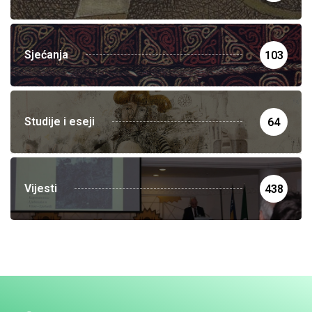
Sjećanja
103
Studije i eseji
64
Vijesti
438