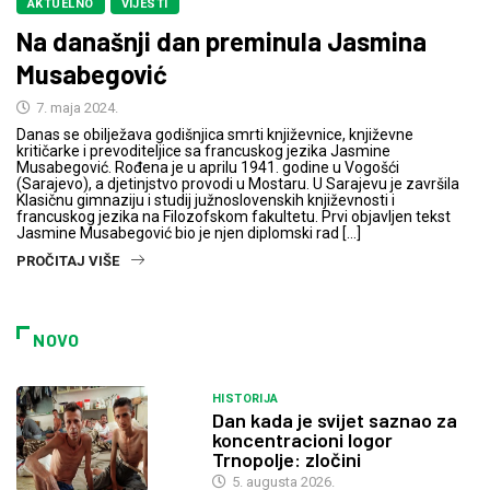
AKTUELNO
VIJESTI
Na današnji dan preminula Jasmina
Musabegović
7. maja 2024.
Danas se obilježava godišnjica smrti književnice, književne
kritičarke i prevoditeljice sa francuskog jezika Jasmine
Musabegović. Rođena je u aprilu 1941. godine u Vogošći
(Sarajevo), a djetinjstvo provodi u Mostaru. U Sarajevu je završila
Klasičnu gimnaziju i studij južnoslovenskih književnosti i
francuskog jezika na Filozofskom fakultetu. Prvi objavljen tekst
Jasmine Musabegović bio je njen diplomski rad […]
PROČITAJ VIŠE
NOVO
HISTORIJA
Dan kada je svijet saznao za
koncentracioni logor
Trnopolje: zločini
5. augusta 2026.