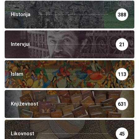
Historija
388
Intervjui
21
Islam
113
Književnost
631
Likovnost
45