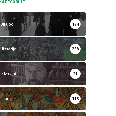
KATEGORIJE
Dijalog
174
Historija
388
Intervjui
21
Islam
113