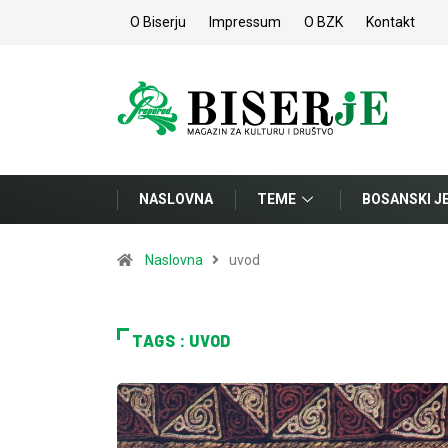
O Biserju
Impressum
O BZK
Kontakt
NASLOVNA
TEME
BOSANSKI J
Naslovna
uvod
TAGS : UVOD