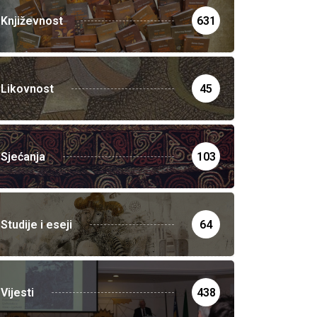
Književnost
631
Likovnost
45
Sjećanja
103
Studije i eseji
64
Vijesti
438