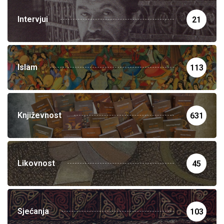
Intervjui
21
Islam
113
Književnost
631
Likovnost
45
Sjećanja
103