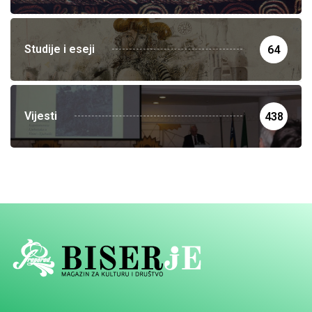
Studije i eseji
64
Vijesti
438