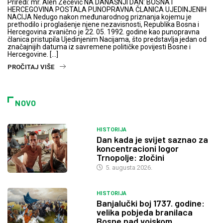
Priredi: mr. Alen Zečević NA DANAŠNJI DAN: BOSNA I
HERCEGOVINA POSTALA PUNOPRAVNA ČLANICA UJEDINJENIH
NACIJA Nedugo nakon međunarodnog priznanja kojemu je
prethodilo i proglašenje njene nezavisnosti, Republika Bosna i
Hercegovina zvanično je 22. 05. 1992. godine kao punopravna
članica pristupila Ujedinjenim Nacijama, što predstavlja jedan od
značajnijih datuma iz savremene političke povijesti Bosne i
Hercegovine. […]
PROČITAJ VIŠE
NOVO
HISTORIJA
Dan kada je svijet saznao za
koncentracioni logor
Trnopolje: zločini
5. augusta 2026.
HISTORIJA
Banjalučki boj 1737. godine:
velika pobjeda branilaca
Bosne nad vojskom