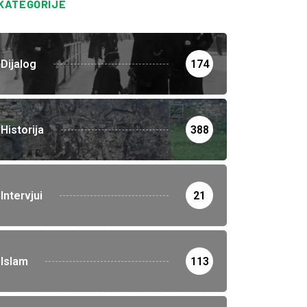
KATEGORIJE
Dijalog
174
Historija
388
Intervjui
21
Islam
113