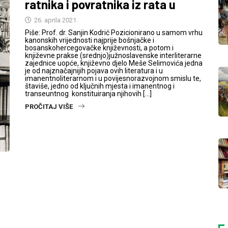
ratnika i povratnika iz rata u
26. aprila 2021.
Piše: Prof. dr. Sanjin Kodrić Pozicionirano u samom vrhu
kanonskih vrijednosti najprije bošnjačke i
bosanskohercegovačke književnosti, a potom i
književne prakse (srednjo)južnoslavenske interliterarne
zajednice uopće, književno djelo Meše Selimovića jedna
je od najznačajnijih pojava ovih literatura i u
imanentnoliterarnom i u povijesnorazvojnom smislu te,
štaviše, jedno od ključnih mjesta i imanentnog i
transeuntnog konstituiranja njihovih […]
PROČITAJ VIŠE