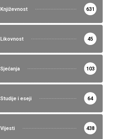
Književnost
631
Likovnost
45
Sjećanja
103
Studije i eseji
64
Vijesti
438