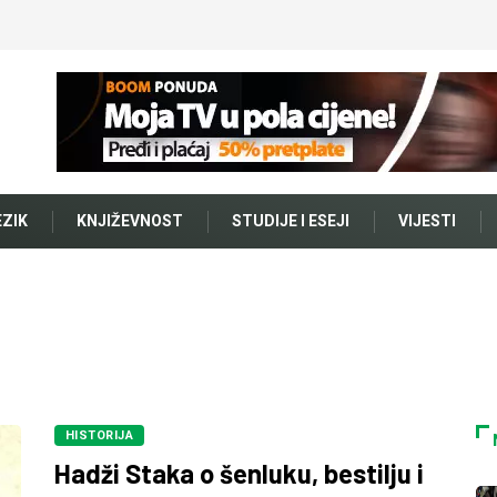
EZIK
KNJIŽEVNOST
STUDIJE I ESEJI
VIJESTI
HISTORIJA
Hadži Staka o šenluku, bestilju i