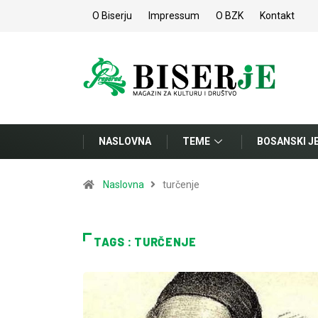
O Biserju
Impressum
O BZK
Kontakt
NASLOVNA
TEME
BOSANSKI J
Naslovna
turčenje
TAGS : TURČENJE