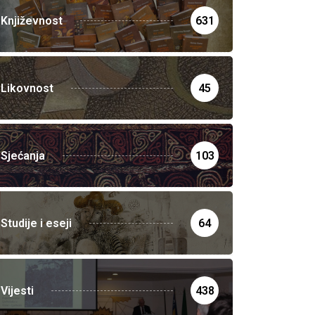
Književnost
631
Likovnost
45
Sjećanja
103
Studije i eseji
64
Vijesti
438