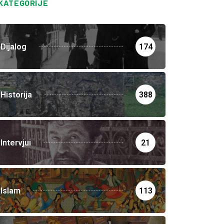
KATEGORIJE
Dijalog
174
Historija
388
Intervjui
21
Islam
113