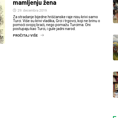
mamljenju žena
29. decembra 2019.
Za stradanje bijedne hrišćanske raje nisu krivi samo
Turci. Više su krivi vladika, Grci i trgovci, koji ne brinu o
pomoći svojoj braći, nego pomažu Turcima. Oni
postupaju kao Turci, i gule jadni narod.
PROČITAJ VIŠE