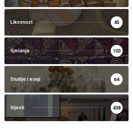
Likovnost
45
Sjećanja
103
Studije i eseji
64
Vijesti
438