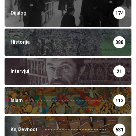
Dijalog
174
Historija
388
Intervjui
21
Islam
113
Književnost
631