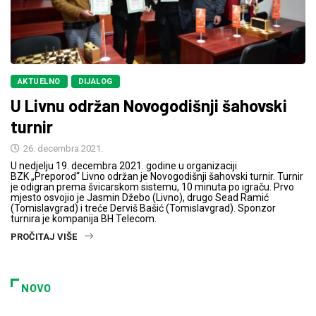
AKTUELNO
DIJALOG
U Livnu održan Novogodišnji šahovski
turnir
26. decembra 2021.
U nedjelju 19. decembra 2021. godine u organizaciji
BZK „Preporod“ Livno održan je Novogodišnji šahovski turnir. Turnir
je odigran prema švicarskom sistemu, 10 minuta po igraču. Prvo
mjesto osvojio je Jasmin Džebo (Livno), drugo Sead Ramić
(Tomislavgrad) i treće Derviš Bašić (Tomislavgrad). Sponzor
turnira je kompanija BH Telecom.
PROČITAJ VIŠE
NOVO