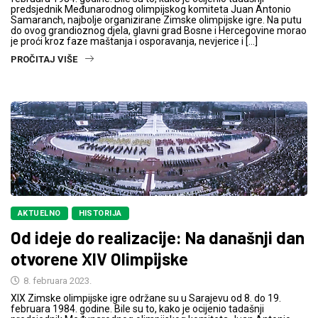
predsjednik Međunarodnog olimpijskog komiteta Juan Antonio
Samaranch, najbolje organizirane Zimske olimpijske igre. Na putu
do ovog grandioznog djela, glavni grad Bosne i Hercegovine morao
je proći kroz faze maštanja i osporavanja, nevjerice i […]
PROČITAJ VIŠE
AKTUELNO
HISTORIJA
Od ideje do realizacije: Na današnji dan
otvorene XIV Olimpijske
8. februara 2023.
XIX Zimske olimpijske igre održane su u Sarajevu od 8. do 19.
februara 1984. godine. Bile su to, kako je ocijenio tadašnji