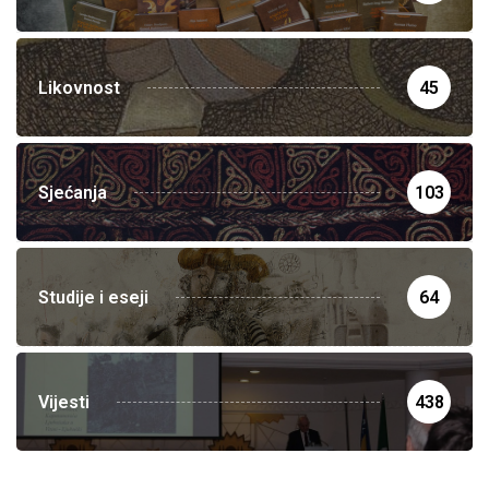
Likovnost
45
Sjećanja
103
Studije i eseji
64
Vijesti
438