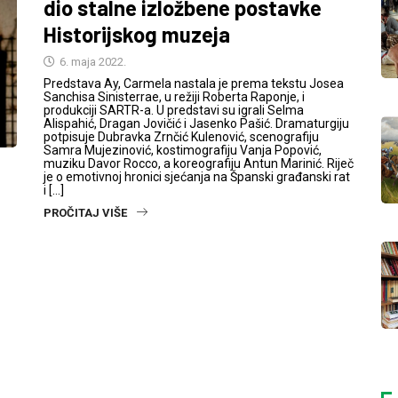
dio stalne izložbene postavke
Historijskog muzeja
6. maja 2022.
Predstava Ay, Carmela nastala je prema tekstu Josea
Sanchisa Sinisterrae, u režiji Roberta Raponje, i
produkciji SARTR-a. U predstavi su igrali Selma
Alispahić, Dragan Jovičić i Jasenko Pašić. Dramaturgiju
potpisuje Dubravka Zrnčić Kulenović, scenografiju
Samra Mujezinović, kostimografiju Vanja Popović,
muziku Davor Rocco, a koreografiju Antun Marinić. Riječ
je o emotivnoj hronici sjećanja na Španski građanski rat
i […]
PROČITAJ VIŠE