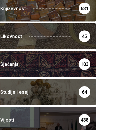
Književnost
631
Likovnost
45
Sjećanja
103
Studije i eseji
64
Vijesti
438