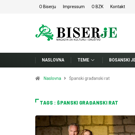
O Biserju
Impressum
O BZK
Kontakt
NASLOVNA
TEME
BOSANSKI J
Naslovna
Španski građanski rat
TAGS : ŠPANSKI GRAĐANSKI RAT