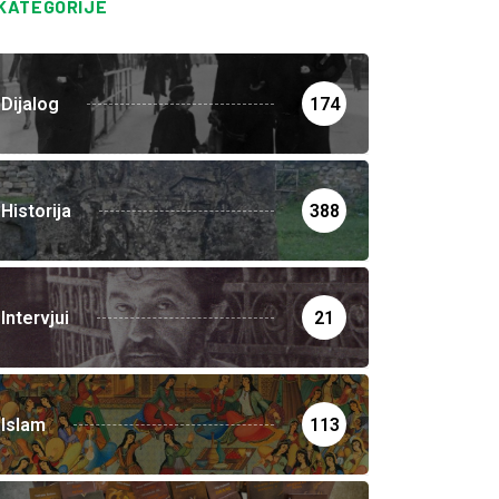
KATEGORIJE
Dijalog
174
Historija
388
Intervjui
21
Islam
113