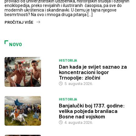
provlači od univerzitetskih udžbenika, historijskih studija i ozbiljnih
enciklopedija, preko revijalnih i ilustriranih časopisa, pa sve do
modernih ukrštenica i skandinavki. U čemu je tajna njegove
besmrtnosti? Na ovo i mnoga druga pitanja […]
PROČITAJ VIŠE
NOVO
HISTORIJA
Dan kada je svijet saznao za
koncentracioni logor
Trnopolje: zločini
5. augusta 2026.
HISTORIJA
Banjalučki boj 1737. godine:
velika pobjeda branilaca
Bosne nad vojskom
4. augusta 2026.