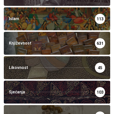
Islam
113
Književnost
631
Likovnost
45
Sjećanja
103