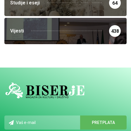
Studije i eseji
64
Vijesti
438