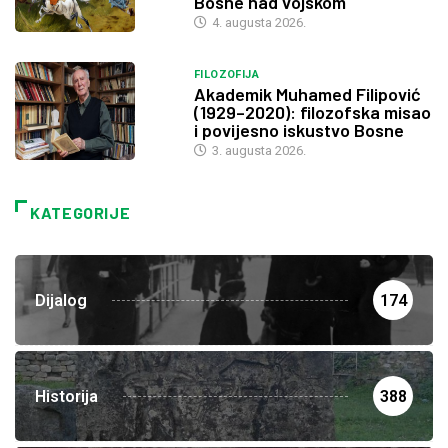
Bosne nad vojskom
4. augusta 2026.
FILOZOFIJA
Akademik Muhamed Filipović
(1929–2020): filozofska misao
i povijesno iskustvo Bosne
3. augusta 2026.
KATEGORIJE
Dijalog
174
Historija
388