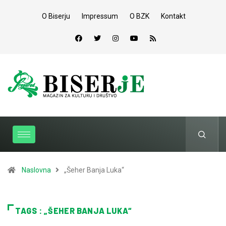
O Biserju
Impressum
O BZK
Kontakt
Naslovna
„Šeher Banja Luka“
TAGS : „ŠEHER BANJA LUKA“