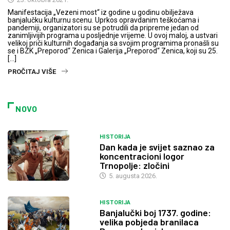
Manifestacija „Vezeni most“ iz godine u godinu obilježava
banjalučku kulturnu scenu. Uprkos opravdanim teškoćama i
pandemiji, organizatori su se potrudili da pripreme jedan od
zanimljivijih programa u posljednje vrijeme. U ovoj maloj, a ustvari
velikoj priči kulturnih događanja sa svojim programima pronašli su
se i BZK „Preporod“ Zenica i Galerija „Preporod“ Zenica, koji su 25.
[…]
PROČITAJ VIŠE
NOVO
HISTORIJA
Dan kada je svijet saznao za
koncentracioni logor
Trnopolje: zločini
5. augusta 2026.
HISTORIJA
Banjalučki boj 1737. godine:
velika pobjeda branilaca