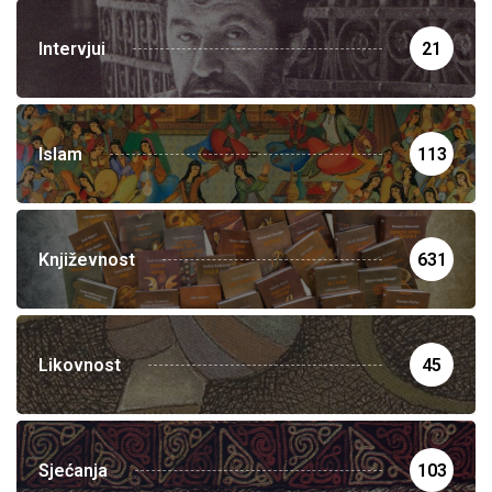
Intervjui
21
Islam
113
Književnost
631
Likovnost
45
Sjećanja
103