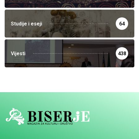
Studije i eseji
64
Vijesti
438